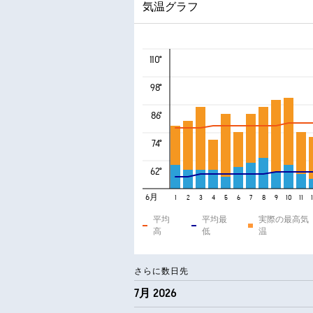
気温グラフ
110°
98°
86°
74°
62°
6月
1
2
3
4
5
6
7
8
9
10
11
平均
平均最
実際の最高気
高
低
温
さらに数日先
7月 2026