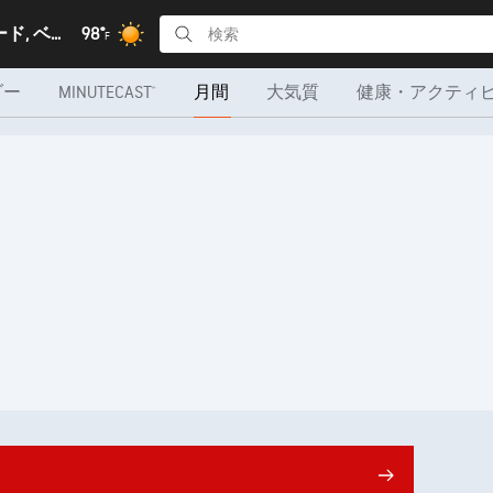
ベオグラード, ベオグラード
98°
F
ダー
MINUTECAST®
月間
大気質
健康・アクティ