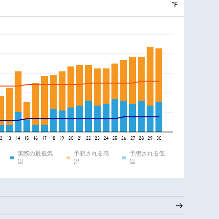
°F
12
13
14
15
16
17
18
19
20
21
22
23
24
25
26
27
28
29
30
実際の最低気
予想される高
予想される低
温
温
温