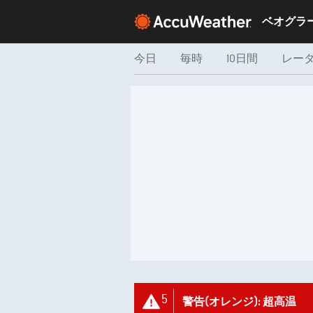
今日
毎時
10日間
レー
5
警告(オレンジ): 超高温