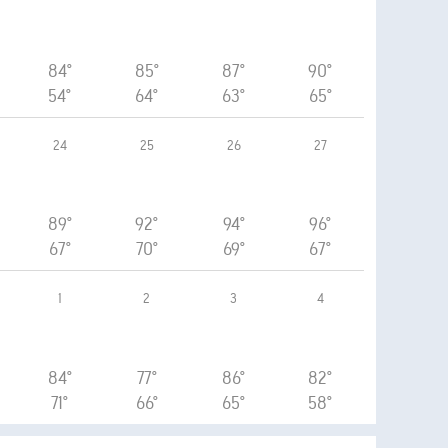
84°
85°
87°
90°
54°
64°
63°
65°
24
25
26
27
89°
92°
94°
96°
67°
70°
69°
67°
1
2
3
4
84°
77°
86°
82°
71°
66°
65°
58°