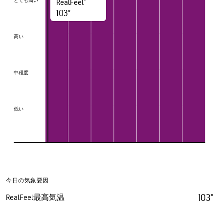
とても高い
とても高い
RealFeel®
103°
高い
高い
中程度
中程度
低い
低い
今日の気象要因
103°
RealFeel最高気温