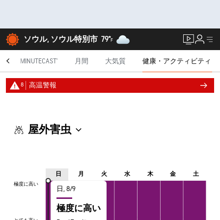
ソウル, ソウル特別市
79°
F
ー
MINUTECAST®
月間
大気質
健康・アクティビティ
8
高温警報
屋外害虫
日
月
火
水
木
金
土
極度に高い
極度に高い
日, 8/9
極度に高い