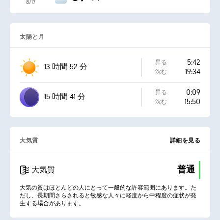
8/17
太陽と月
5:42
昇る
13 時間 52 分
19:34
沈む
0:09
昇る
15 時間 41 分
15:50
沈む
大気質
詳細を見る
普通
大気質
大気の質はほとんどの人にとって一般的な許容範囲にあります。た
だし、長期間さらされると敏感な人々に軽度から中程度の症状が発
生する場合があります。