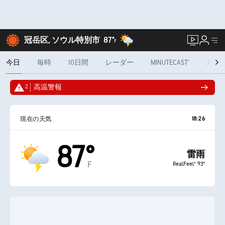
冠岳区, ソウル特別市
87°
F
今日
毎時
10日間
レーダー
MINUTECAST®
月間
2
高温警報
18:26
現在の天気
87°
雷雨
F
RealFeel® 93°