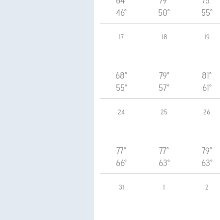
64°
79°
75°
46°
50°
55°
17
18
19
68°
79°
81°
55°
57°
61°
24
25
26
77°
77°
79°
66°
63°
63°
31
1
2