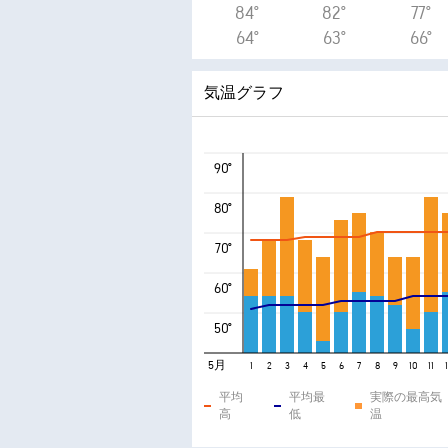
84°
82°
77°
64°
63°
66°
気温グラフ
90°
80°
70°
60°
50°
5月
1
2
3
4
5
6
7
8
9
10
11
平均
平均最
実際の最高気
高
低
温