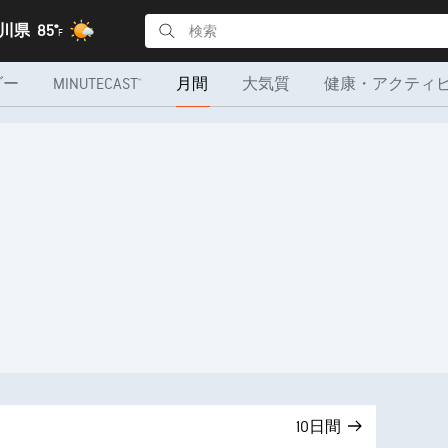
石川県
85°
F
ダー
MINUTECAST®
月間
大気質
健康・アクティ
10日間