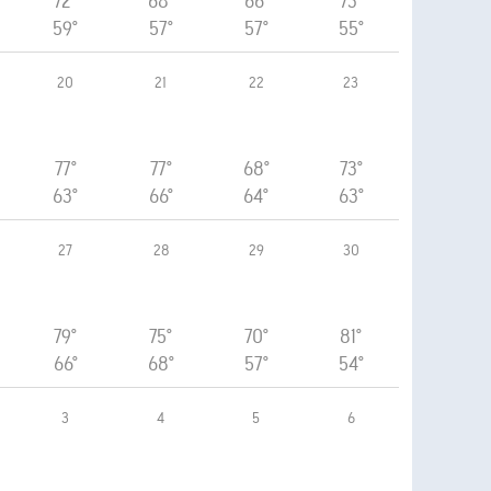
72°
68°
66°
73°
59°
57°
57°
55°
20
21
22
23
77°
77°
68°
73°
63°
66°
64°
63°
27
28
29
30
79°
75°
70°
81°
66°
68°
57°
54°
3
4
5
6