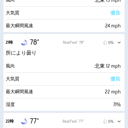
北東 13 mph
風向
10 mi
視界
優良
大気質
30000 ft
雲底
24 mph
最大瞬間風速
71%
湿度
78°
21時
RealFeel® 78°
0%
68° F
露点
所により曇り
0 (暗い)
AccuLumen Brightness Index™
北東 12 mph
風向
31%
雲量
優良
大気質
10 mi
視界
22 mph
最大瞬間風速
30000 ft
雲底
71%
湿度
68° F
露点
77°
22時
RealFeel® 77°
0%