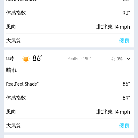
90°
体感指数
北北東 14 mph
風向
優良
大気質
8.6 (とても高い)
最大紫外線指数
86°
14時
RealFeel® 90°
0%
27 mph
最大瞬間風速
晴れ
53%
湿度
85°
RealFeel Shade™
68° F
露点
89°
体感指数
9 (非常に明るい)
AccuLumen Brightness Index™
北北東 14 mph
風向
7%
雲量
優良
大気質
10 mi
視界