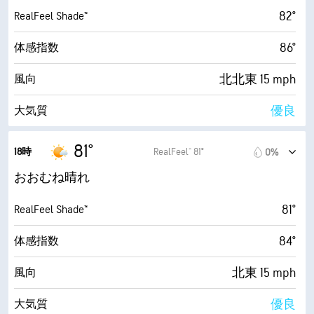
82°
RealFeel Shade™
86°
体感指数
北北東 15 mph
風向
優良
大気質
1.8 (低い)
最大紫外線指数
81°
18時
RealFeel® 81°
0%
28 mph
最大瞬間風速
おおむね晴れ
63%
湿度
81°
RealFeel Shade™
69° F
露点
84°
体感指数
9 (非常に明るい)
AccuLumen Brightness Index™
北東 15 mph
風向
14%
雲量
優良
大気質