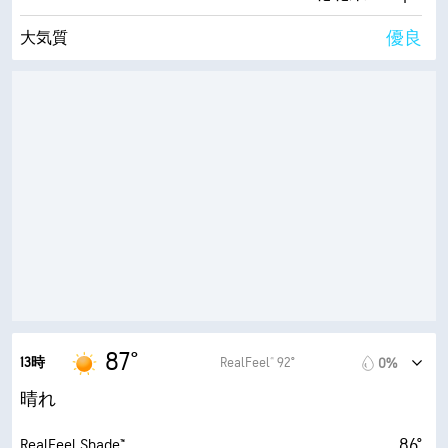
優良
大気質
9.5 (とても高い)
最大紫外線指数
27 mph
最大瞬間風速
55%
湿度
68° F
露点
9 (非常に明るい)
AccuLumen Brightness Index™
8%
雲量
10 mi
視界
87°
13時
RealFeel® 92°
0%
30000 ft
雲底
晴れ
86°
RealFeel Shade™