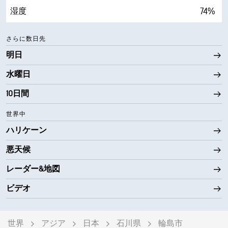
74%
湿度
68° F
露点
さらに数日先
明日
0 (暗い)
AccuLumen Brightness Index™
水曜日
58%
雲量
10日間
10 mi
視界
世界中
30000 ft
雲底
ハリケーン
悪天候
レーダー&地図
ビデオ
世界
アジア
日本
石川県
輪島市