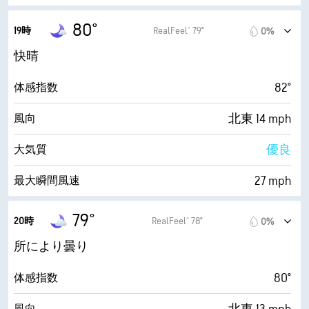
10 mi
視界
0.8 (低い)
最大紫外線指数
80°
19時
RealFeel® 79°
0%
30000 ft
雲底
28 mph
最大瞬間風速
快晴
67%
湿度
82°
体感指数
69° F
露点
北東 14 mph
風向
5 (中間)
AccuLumen Brightness Index™
優良
大気質
20%
雲量
27 mph
最大瞬間風速
10 mi
視界
69%
湿度
79°
20時
RealFeel® 78°
0%
30000 ft
雲底
69° F
露点
所により曇り
0 (暗い)
AccuLumen Brightness Index™
80°
体感指数
26%
雲量