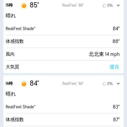
6.4 (高い)
最大紫外線指数
85°
15時
RealFeel® 88°
0%
30000 ft
雲底
28 mph
最大瞬間風速
晴れ
55%
湿度
84°
RealFeel Shade™
68° F
露点
88°
体感指数
9 (非常に明るい)
AccuLumen Brightness Index™
北北東 14 mph
風向
5%
雲量
優良
大気質
10 mi
視界
4.3 (中程度)
最大紫外線指数
84°
16時
RealFeel® 86°
0%
30000 ft
雲底
28 mph
最大瞬間風速
晴れ
56%
湿度
83°
RealFeel Shade™
68° F
露点
87°
体感指数