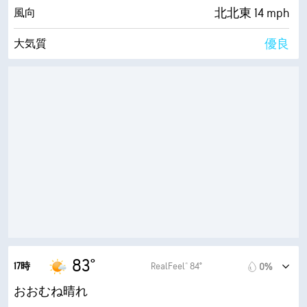
10 (非常に明るい)
AccuLumen Brightness Index™
北北東 14 mph
風向
3%
雲量
優良
大気質
10 mi
視界
2.9 (中程度)
最大紫外線指数
30000 ft
雲底
28 mph
最大瞬間風速
59%
湿度
68° F
露点
9 (非常に明るい)
AccuLumen Brightness Index™
9%
雲量
10 mi
視界
83°
17時
RealFeel® 84°
0%
30000 ft
雲底
おおむね晴れ