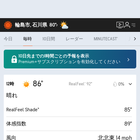
輪島市, 石川県
80°
F
今日
毎時
10日間
レーダー
MINUTECAST®
月間
10日先までの1時間ごとの予報を表示
Premium+サブスクリプションを有効化してください
86°
12時
RealFeel® 92°
0%
晴れ
85°
RealFeel Shade™
89°
体感指数
北北東 14 mph
風向