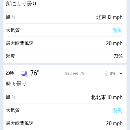
0 (暗い)
AccuLumen Brightness Index™
所により曇り
37%
雲量
北東 12 mph
風向
10 mi
視界
優良
大気質
30000 ft
雲底
20 mph
最大瞬間風速
73%
湿度
68° F
露点
76°
23時
RealFeel® 76°
0%
0 (暗い)
AccuLumen Brightness Index™
時々曇り
48%
雲量
北北東 10 mph
風向
10 mi
視界
優良
大気質
30000 ft
雲底
20 mph
最大瞬間風速