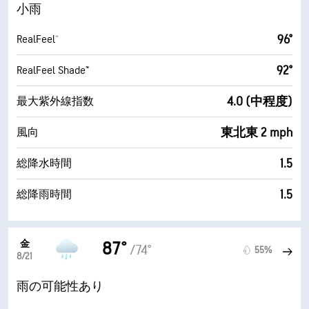
小雨
96°
RealFeel®
92°
RealFeel Shade™
4.0 (中程度)
最大紫外線指数
東北東 2 mph
風向
1.5
総降水時間
1.5
総降雨時間
金
87°
/74°
55%
8/21
雨の可能性あり