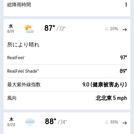
1
総降雨時間
水
87°
/72°
20%
8/19
所により晴れ
97°
RealFeel®
89°
RealFeel Shade™
9.0 (健康被害あり)
最大紫外線指数
北北東 5 mph
風向
木
88°
/74°
55%
8/20