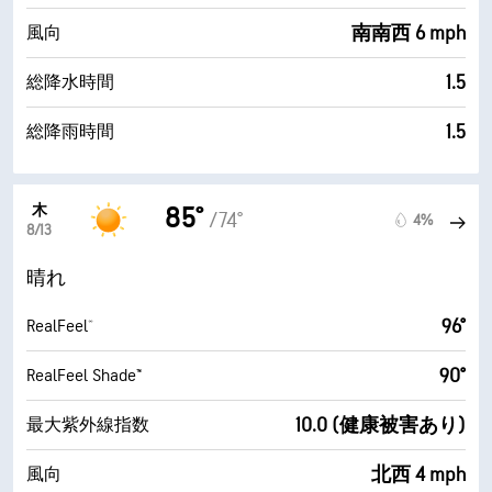
南南西 6 mph
風向
1.5
総降水時間
1.5
総降雨時間
木
85°
/74°
4%
8/13
晴れ
96°
RealFeel®
90°
RealFeel Shade™
10.0 (健康被害あり)
最大紫外線指数
北西 4 mph
風向