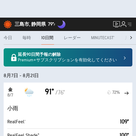
三島市, 静岡県
79°
F
今日
毎時
10日間
レーダー
MINUTECAST®
月間
延長90日間予報の解除
Premium+サブスクリプションを有効化してください
8月7日 - 8月21日
金
91°
/76°
72%
8/7
小雨
109°
RealFeel®
100°
RealFeel Shade™