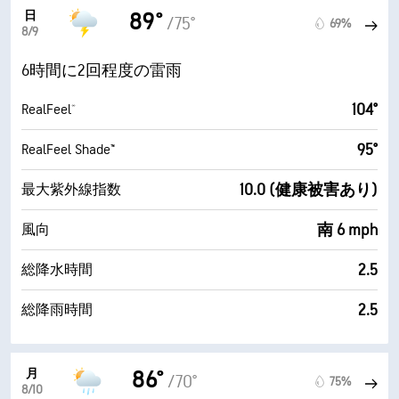
日
89°
/75°
69%
8/9
6時間に2回程度の雷雨
104°
RealFeel®
95°
RealFeel Shade™
10.0 (健康被害あり)
最大紫外線指数
南 6 mph
風向
2.5
総降水時間
2.5
総降雨時間
月
86°
/70°
75%
8/10