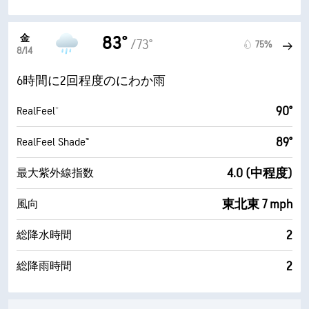
金
83°
/73°
75%
8/14
6時間に2回程度のにわか雨
90°
RealFeel®
89°
RealFeel Shade™
4.0 (中程度)
最大紫外線指数
東北東 7 mph
風向
2
総降水時間
2
総降雨時間