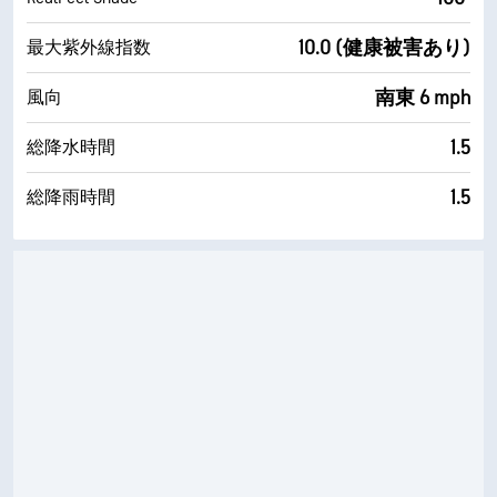
10.0 (健康被害あり)
最大紫外線指数
南東 6 mph
風向
1.5
総降水時間
1.5
総降雨時間