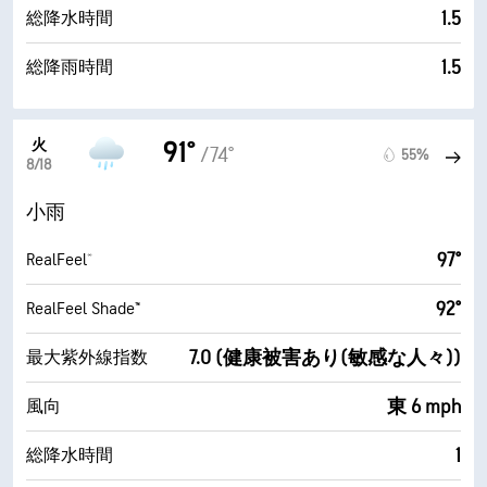
1.5
総降水時間
1.5
総降雨時間
火
91°
/74°
55%
8/18
小雨
97°
RealFeel®
92°
RealFeel Shade™
7.0 (健康被害あり(敏感な人々))
最大紫外線指数
東 6 mph
風向
1
総降水時間