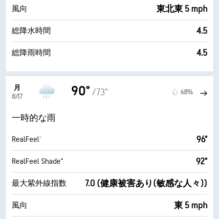
東北東 5 mph
風向
4.5
総降水時間
4.5
総降雨時間
月
90°
/73°
68%
8/17
一時的な雨
96°
RealFeel®
92°
RealFeel Shade™
7.0 (健康被害あり(敏感な人々))
最大紫外線指数
東 5 mph
風向