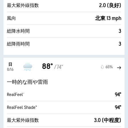
2.0 (良好)
最大紫外線指数
北東 13 mph
風向
3
総降水時間
3
総降雨時間
日
88°
/74°
65%
8/16
一時的な雨や雷雨
94°
RealFeel®
94°
RealFeel Shade™
3.0 (中程度)
最大紫外線指数