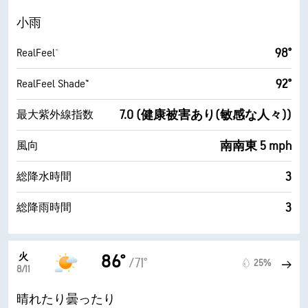
小雨
98°
RealFeel®
92°
RealFeel Shade™
7.0 (健康被害あり(敏感な人々))
最大紫外線指数
南南東 5 mph
風向
3
総降水時間
3
総降雨時間
火
86°
/71°
25%
8/11
晴れたり曇ったり