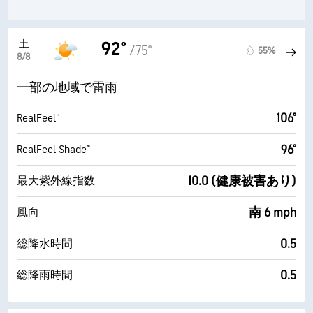
土
92°
/75°
55%
8/8
一部の地域で雷雨
106°
RealFeel®
96°
RealFeel Shade™
10.0 (健康被害あり)
最大紫外線指数
南 6 mph
風向
0.5
総降水時間
0.5
総降雨時間