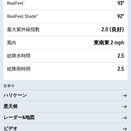
93°
RealFeel®
92°
RealFeel Shade™
2.0 (良好)
最大紫外線指数
東南東 2 mph
風向
2.5
総降水時間
2.5
総降雨時間
世界中
ハリケーン
悪天候
レーダー&地図
ビデオ