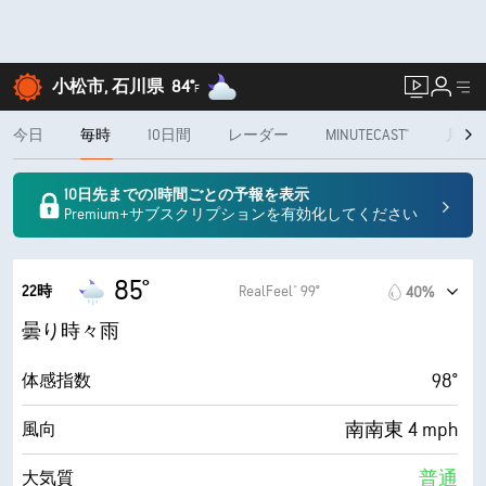
小松市, 石川県
84°
F
今日
毎時
10日間
レーダー
MINUTECAST®
月間
10日先までの1時間ごとの予報を表示
Premium+サブスクリプションを有効化してください
85°
22時
RealFeel® 99°
40%
曇り時々雨
98°
体感指数
南南東 4 mph
風向
普通
大気質