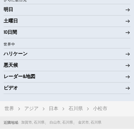
さらに数日先
明日
土曜日
10日間
世界中
ハリケーン
悪天候
レーダー&地図
ビデオ
世界
アジア
日本
石川県
小松市
加賀市
,
石川県
白山市
,
石川県
金沢市
,
石川県
近隣地域: