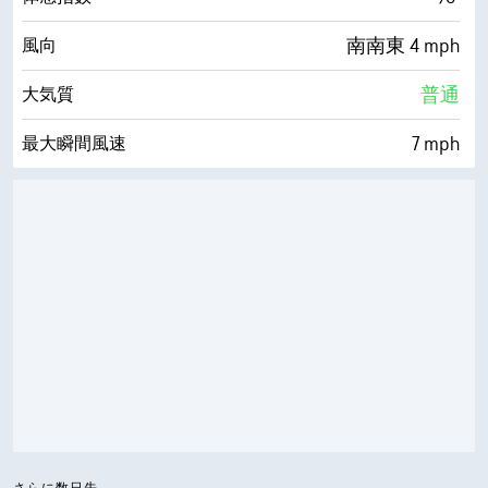
南南東 4 mph
風向
普通
大気質
7 mph
最大瞬間風速
85%
湿度
79° F
露点
0 (暗い)
AccuLumen Brightness Index™
8%
雲量
7 mi
視界
30000 ft
雲底