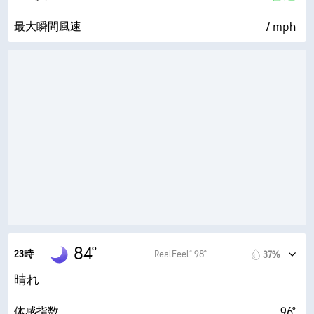
7 mph
最大瞬間風速
82%
湿度
79° F
露点
0 (暗い)
AccuLumen Brightness Index™
57%
雲量
7 mi
視界
10000 ft
雲底
84°
23時
RealFeel® 98°
37%
晴れ
96°
体感指数