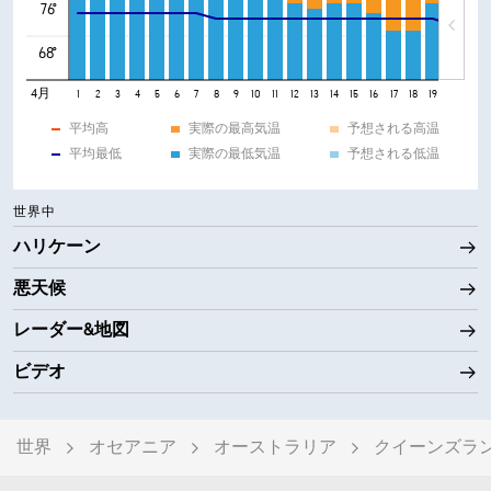
76°
68°
4月
1
2
3
4
5
6
7
8
9
10
11
12
13
14
15
16
17
18
19
20
21
平均高
実際の最高気温
予想される高温
平均最低
実際の最低気温
予想される低温
世界中
ハリケーン
悪天候
レーダー&地図
ビデオ
世界
オセアニア
オーストラリア
クイーンズラ