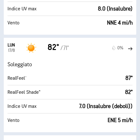
8.0 (Insalubre)
Indice UV max
NNE 4 mi/h
Vento
LUN
82°
/71°
0%
17/8
Soleggiato
87°
RealFeel®
82°
RealFeel Shade™
7.0 (Insalubre (deboli))
Indice UV max
ENE 5 mi/h
Vento