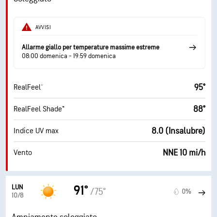
AVVISI
Allarme giallo per temperature massime estreme
08:00 domenica - 19:59 domenica
95°
RealFeel®
88°
RealFeel Shade™
8.0 (Insalubre)
Indice UV max
NNE 10 mi/h
Vento
LUN
91°
/75°
0%
10/8