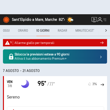
Sant'Elpidio a Mare, Marche
82°
F
OGGI
ORARIO
10 GIORNI
RADAR
MINUTECAST®
MENS
5
Allarme giallo per temporali
Sblocca le previsioni estese a 90 giorni
Attiva il tuo abbonamento Premium+
7 AGOSTO - 21 AGOSTO
VEN
95°
/77°
3%
7/8
Sereno