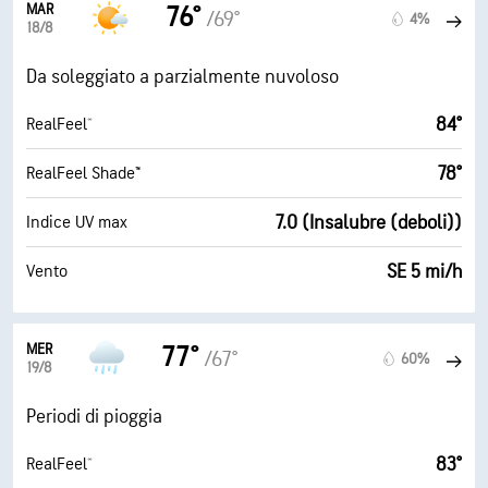
MAR
76°
/69°
4%
18/8
Da soleggiato a parzialmente nuvoloso
84°
RealFeel®
78°
RealFeel Shade™
7.0 (Insalubre (deboli))
Indice UV max
SE 5 mi/h
Vento
MER
77°
/67°
60%
19/8
Periodi di pioggia
83°
RealFeel®