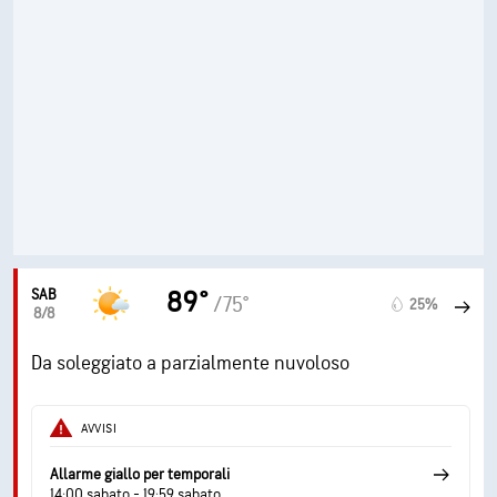
SAB
89°
/75°
25%
8/8
Da soleggiato a parzialmente nuvoloso
AVVISI
Allarme giallo per temporali
14:00 sabato - 19:59 sabato