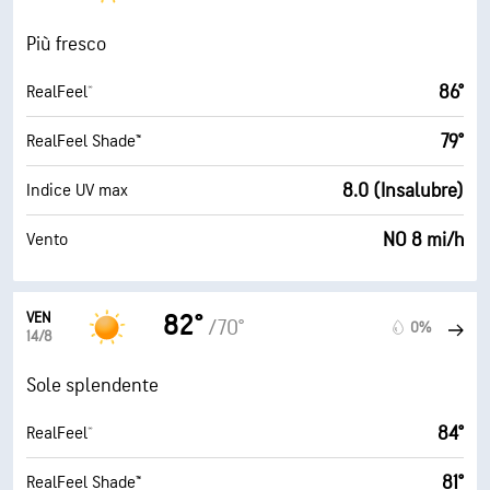
Più fresco
86°
RealFeel®
79°
RealFeel Shade™
8.0 (Insalubre)
Indice UV max
NO 8 mi/h
Vento
VEN
82°
/70°
0%
14/8
Sole splendente
84°
RealFeel®
81°
RealFeel Shade™