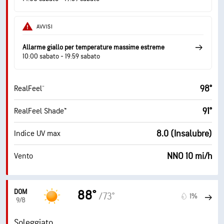
AVVISI
Allarme giallo per temperature massime estreme
10:00 sabato - 19:59 sabato
98°
RealFeel®
91°
RealFeel Shade™
8.0 (Insalubre)
Indice UV max
NNO 10 mi/h
Vento
DOM
88°
/73°
1%
9/8
Soleggiato