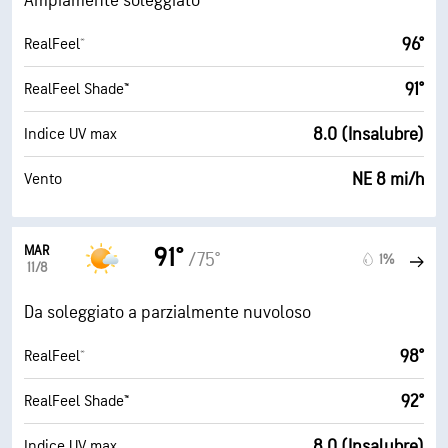
Ampiamente soleggiato
96°
RealFeel®
91°
RealFeel Shade™
8.0 (Insalubre)
Indice UV max
NE 8 mi/h
Vento
MAR
91°
/75°
1%
11/8
Da soleggiato a parzialmente nuvoloso
98°
RealFeel®
92°
RealFeel Shade™
8.0 (Insalubre)
Indice UV max