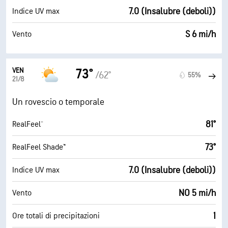
7.0 (Insalubre (deboli))
Indice UV max
S 6 mi/h
Vento
VEN
73°
/62°
55%
21/8
Un rovescio o temporale
81°
RealFeel®
73°
RealFeel Shade™
7.0 (Insalubre (deboli))
Indice UV max
NO 5 mi/h
Vento
1
Ore totali di precipitazioni