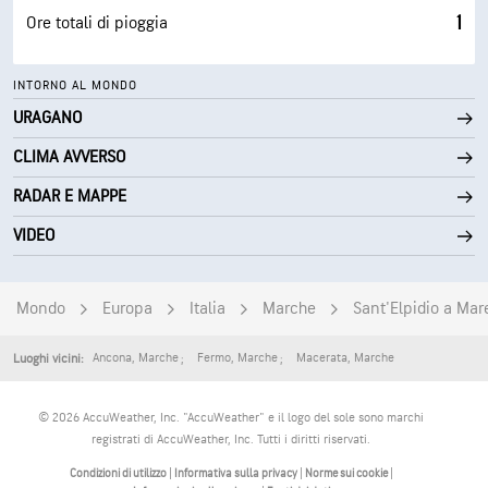
1
Ore totali di pioggia
INTORNO AL MONDO
URAGANO
CLIMA AVVERSO
RADAR E MAPPE
VIDEO
Mondo
Europa
Italia
Marche
Sant'Elpidio a Mar
Ancona
,
Marche
Fermo
,
Marche
Macerata
,
Marche
Luoghi vicini:
© 2026 AccuWeather, Inc. "AccuWeather" e il logo del sole sono marchi
registrati di AccuWeather, Inc. Tutti i diritti riservati.
Condizioni di utilizzo
|
Informativa sulla privacy
|
Norme sui cookie
|