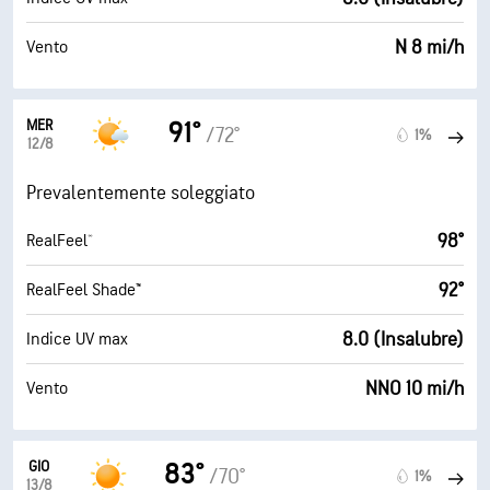
N 8 mi/h
Vento
MER
91°
/72°
1%
12/8
Prevalentemente soleggiato
98°
RealFeel®
92°
RealFeel Shade™
8.0 (Insalubre)
Indice UV max
NNO 10 mi/h
Vento
GIO
83°
/70°
1%
13/8