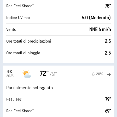
78°
RealFeel Shade™
5.0 (Moderato)
Indice UV max
NNE 6 mi/h
Vento
2.5
Ore totali di precipitazioni
2.5
Ore totali di pioggia
GIO
72°
/61°
20%
20/8
Parzialmente soleggiato
79°
RealFeel®
69°
RealFeel Shade™