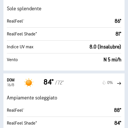
Sole splendente
86°
RealFeel®
81°
RealFeel Shade™
8.0 (Insalubre)
Indice UV max
N 5 mi/h
Vento
DOM
84°
/72°
0%
16/8
Ampiamente soleggiato
88°
RealFeel®
84°
RealFeel Shade™