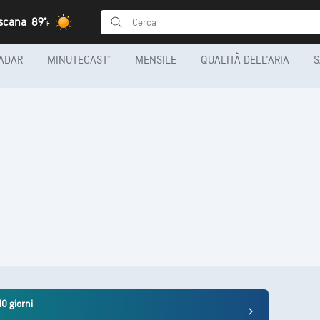
oscana
89°
F
ADAR
MINUTECAST®
MENSILE
QUALITÀ DELL'ARIA
S
10 giorni
+