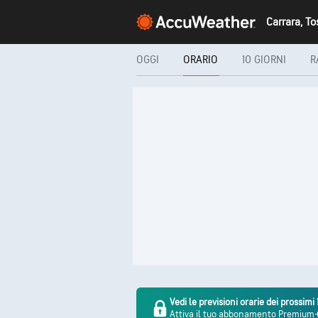
Carrara, T
OGGI
ORARIO
10 GIORNI
R
Vedi le previsioni orarie dei prossimi 
Attiva il tuo abbonamento Premium