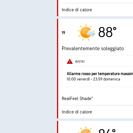
Indice di calore
1.8
Indice UV max
88°
19
Raffiche
Prevalentemente soleggiato
Umidità
AVVISI
Punto di rugiada
Allarme rosso per temperature massi
10:00 venerdì - 23:59 domenica
RealFeel Shade™
Indice di calore
0.9
Indice UV max