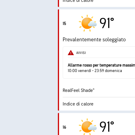
Indice di calore
7
Indice UV max
91°
15
Raffiche
Prevalentemente soleggiato
Umidità
AVVISI
Punto di rugiada
Allarme rosso per temperature massi
10:00 venerdì - 23:59 domenica
RealFeel Shade™
Indice di calore
5.
Indice UV max
91°
16
Raffiche