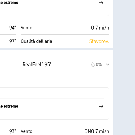
me estreme
94°
O 7 mi/h
Vento
97°
Sfavorev.
Qualità dell'aria
9 (Molto
AccuLumen Brightness
derato)
Index™
luminoso)
RealFeel® 95°
0%
14 mi/h
21%
Nuvolosità
54%
10 mi
Visibilità
72° F
30000 ft
Strato di nuvole
me estreme
93°
ONO 7 mi/h
Vento