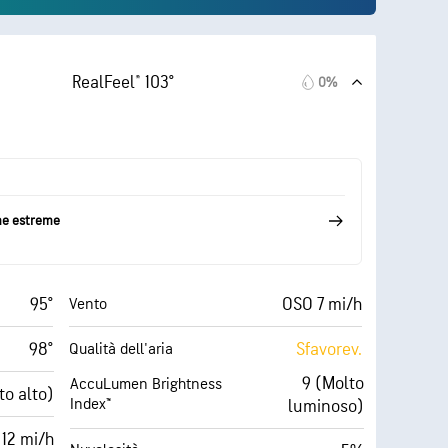
RealFeel® 103°
0%
me estreme
95°
OSO 7 mi/h
Vento
98°
Sfavorev.
Qualità dell'aria
9 (Molto
AccuLumen Brightness
to alto)
Index™
luminoso)
12 mi/h