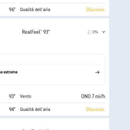
96°
Sfavorev.
Qualità dell'aria
9 (Molto
AccuLumen Brightness
 (Bassa)
Index™
luminoso)
RealFeel® 93°
0%
12 mi/h
19%
Nuvolosità
56%
10 mi
Visibilità
72° F
30000 ft
Strato di nuvole
me estreme
93°
ONO 7 mi/h
Vento
94°
Sfavorev.
Qualità dell'aria
 (Bassa)
6 (Medio)
AccuLumen Brightness Index™