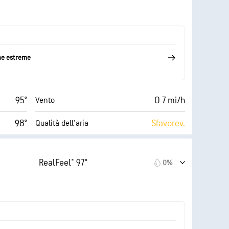
53%
10 mi
Visibilità
72° F
30000 ft
Strato di nuvole
me estreme
95°
O 7 mi/h
Vento
98°
Sfavorev.
Qualità dell'aria
9 (Molto
AccuLumen Brightness
oderato)
Index™
luminoso)
RealFeel® 97°
0%
14 mi/h
16%
Nuvolosità
54%
10 mi
Visibilità
72° F
30000 ft
Strato di nuvole