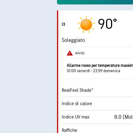
90°
13
Soleggiato
AVVISI
Allarme rosso per temperature massi
10:00 venerdì - 23:59 domenica
RealFeel Shade™
Indice di calore
8.0 (Mol
Indice UV max
Raffiche