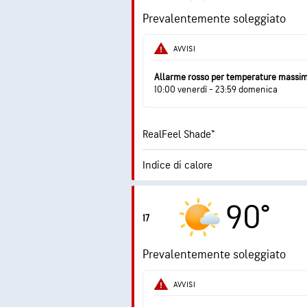
Prevalentemente soleggiato
Umidità
AVVISI
Punto di rugiada
Allarme rosso per temperature massi
10:00 venerdì - 23:59 domenica
RealFeel Shade™
Indice di calore
4.1 (M
Indice UV max
90°
17
Raffiche
Prevalentemente soleggiato
Umidità
AVVISI
Punto di rugiada