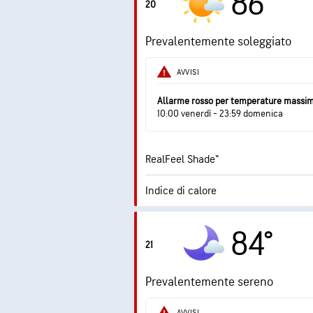
86°
20
Raffiche
Prevalentemente soleggiato
Umidità
AVVISI
Punto di rugiada
Allarme rosso per temperature massi
10:00 venerdì - 23:59 domenica
RealFeel Shade™
Indice di calore
0.1
Indice UV max
84°
21
Raffiche
Prevalentemente sereno
Umidità
AVVISI