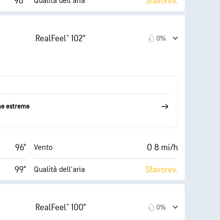
98°
Sfavorev.
Qualità dell'aria
9 (Molto
AccuLumen Brightness
.3 (Alto)
Index™
luminoso)
RealFeel® 102°
0%
13 mi/h
8%
Nuvolosità
53%
10 mi
Visibilità
72° F
30000 ft
Strato di nuvole
me estreme
96°
O 8 mi/h
Vento
99°
Sfavorev.
Qualità dell'aria
9 (Molto
AccuLumen Brightness
6 (Alto)
Index™
luminoso)
RealFeel® 100°
0%
13 mi/h
12%
Nuvolosità