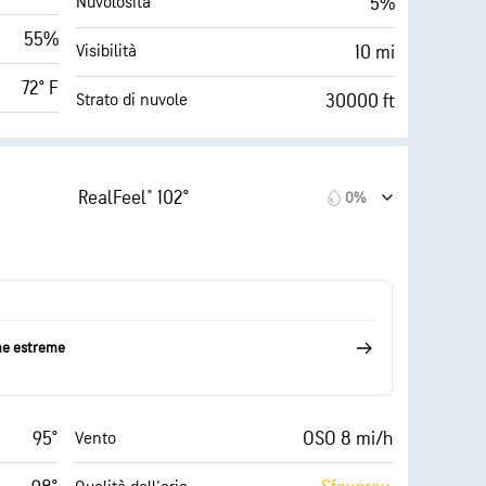
5%
Nuvolosità
55%
10 mi
Visibilità
72° F
30000 ft
Strato di nuvole
RealFeel® 102°
0%
me estreme
95°
OSO 8 mi/h
Vento