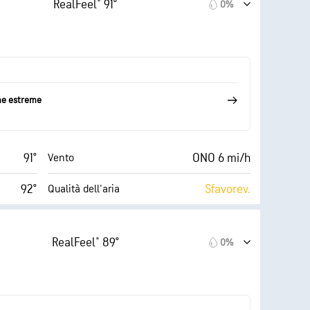
RealFeel® 91°
0%
9 mi/h
18%
Nuvolosità
60%
10 mi
Visibilità
72° F
30000 ft
Strato di nuvole
me estreme
91°
ONO 6 mi/h
Vento
92°
Sfavorev.
Qualità dell'aria
 (Bassa)
0 (Scuro)
AccuLumen Brightness Index™
RealFeel® 89°
0%
7 mi/h
16%
Nuvolosità
64%
10 mi
Visibilità