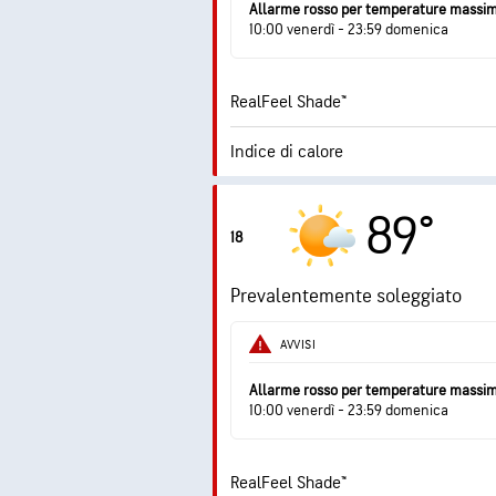
Allarme rosso per temperature massi
10:00 venerdì - 23:59 domenica
RealFeel Shade™
Indice di calore
2.8 (Mo
Indice UV max
89°
18
Raffiche
Prevalentemente soleggiato
Umidità
AVVISI
Punto di rugiada
Allarme rosso per temperature massi
10:00 venerdì - 23:59 domenica
RealFeel Shade™