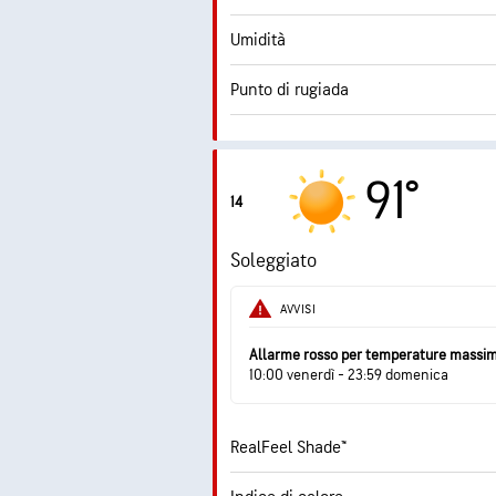
Umidità
Punto di rugiada
91°
14
Soleggiato
AVVISI
Allarme rosso per temperature massi
10:00 venerdì - 23:59 domenica
RealFeel Shade™