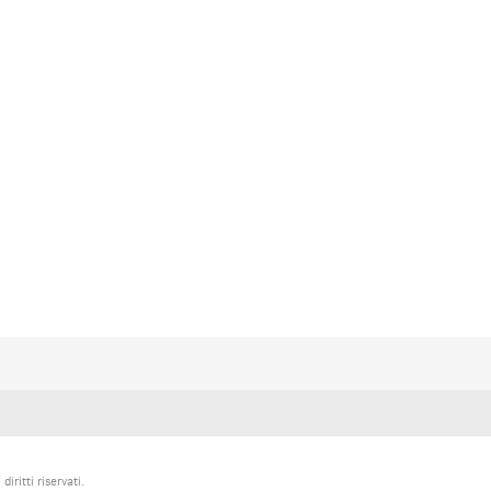
re e forfora animale
remo
ritti riservati.