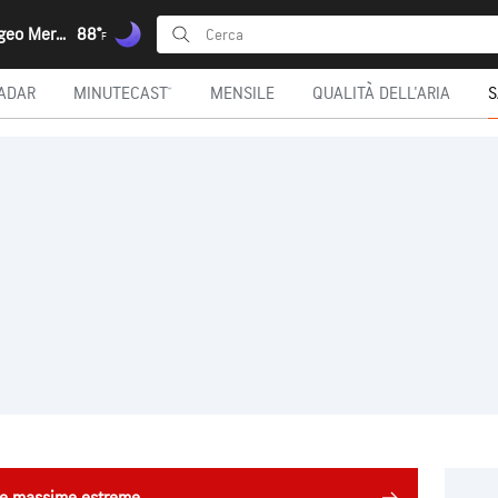
Tigakion, Egeo Meridionale
88°
F
ADAR
MINUTECAST®
MENSILE
QUALITÀ DELL'ARIA
S