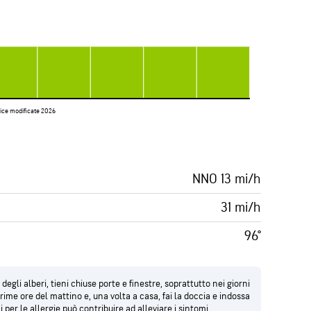
vice modificate 2026
NNO 13 mi/h
31 mi/h
96°
degli alberi, tieni chiuse porte e finestre, soprattutto nei giorni
 prime ore del mattino e, una volta a casa, fai la doccia e indossa
i per le allergie può contribuire ad alleviare i sintomi.