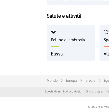
Salute e attività
Polline di ambrosia
Sp
Bassa
Al
Mondo
Europa
Grecia
Eg
Bodrum
,
Muğla
Cirkan
,
Muğla
Ya
Luoghi vicini:
© 2026 AccuWeather