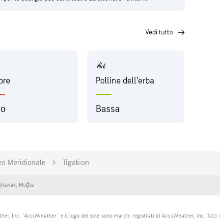
vedi tutto
ore
Polline dell’erba
Polve
Est
to
Bassa
eo Meridionale
Tigakion
likavak
,
Muğla
, Inc. "AccuWeather" e il logo del sole sono marchi registrati di AccuWeather, Inc. Tutti i di