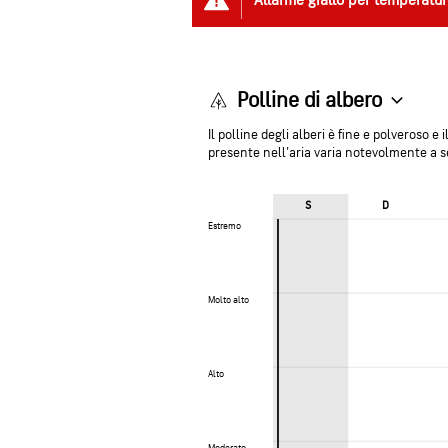
Allarme giallo per temperat
Polline di albero
Il polline degli alberi è fine e polveroso e 
presente nell'aria varia notevolmente a s
S
D
Estremo
Estremo
Molto alto
Molto alto
Alto
Alto