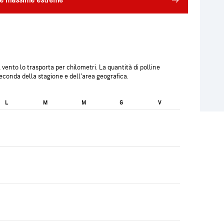
ure massime estreme
il vento lo trasporta per chilometri. La quantità di polline
econda della stagione e dell'area geografica.
L
M
M
G
V