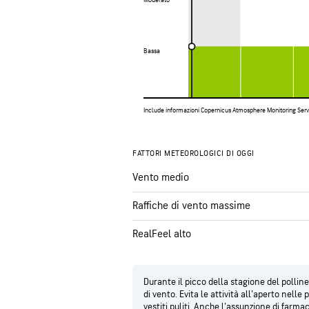
Moderato
Moderato
Bassa
Bassa
Include informazioni Copernicus Atmosphere Monitoring Ser
FATTORI METEOROLOGICI DI OGGI
Vento medio
Raffiche di vento massime
RealFeel alto
Durante il picco della stagione del polline 
di vento. Evita le attività all'aperto nelle
vestiti puliti. Anche l'assunzione di farmac