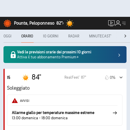
Pounta, Peloponneso
82°
F
OGGI
ORARIO
10 GIORNI
RADAR
MINUTECAST®
MENS
Vedi le previsioni orarie dei prossimi 10 giorni
Attiva il tuo abbonamento Premium+
84°
RealFeel® 87°
15
0%
Soleggiato
AVVISI
Allarme giallo per temperature massime estreme
13:00 domenica - 18:00 domenica