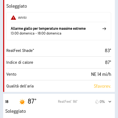
33 mi/h
Raffiche
Soleggiato
51%
Umidità
AVVISI
65° F
Punto di rugiada
Allarme giallo per temperature massime estreme
13:00 domenica - 18:00 domenica
10 (Molto luminoso)
AccuLumen Brightness Index™
83°
RealFeel Shade™
1%
Nuvolosità
87°
Indice di calore
10 mi
Visibilità
NE 14 mi/h
Vento
30000 ft
Strato di nuvole
Sfavorev.
Qualità dell'aria
2.9 (Moderato)
Indice UV max
87°
RealFeel® 86°
18
0%
31 mi/h
Raffiche
Soleggiato