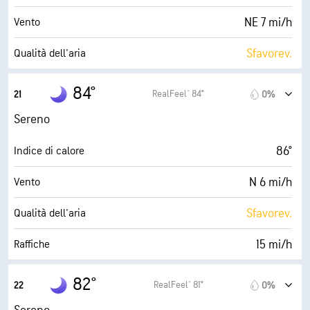
5 (Medio)
AccuLumen Brightness Index™
NE 7 mi/h
Vento
1%
Nuvolosità
Sfavorev.
Qualità dell'aria
10 mi
Visibilità
0.0 (Bassa)
Indice UV max
84°
RealFeel® 84°
21
0%
30000 ft
Strato di nuvole
18 mi/h
Raffiche
Sereno
49%
Umidità
86°
Indice di calore
66° F
Punto di rugiada
N 6 mi/h
Vento
0 (Scuro)
AccuLumen Brightness Index™
Sfavorev.
Qualità dell'aria
1%
Nuvolosità
15 mi/h
Raffiche
10 mi
Visibilità
54%
Umidità
82°
RealFeel® 81°
22
0%
30000 ft
Strato di nuvole
66° F
Punto di rugiada