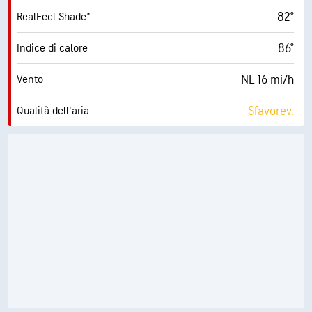
82°
RealFeel Shade™
86°
Indice di calore
NE 16 mi/h
Vento
Sfavorev.
Qualità dell'aria
6.5 (Alto)
Indice UV max
35 mi/h
Raffiche
54%
Umidità
66° F
Punto di rugiada
10 (Molto luminoso)
AccuLumen Brightness Index™
1%
Nuvolosità