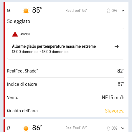
10 mi
Visibilità
85°
RealFeel® 86°
16
0%
30000 ft
Strato di nuvole
Soleggiato
AVVISI
Allarme giallo per temperature massime estreme
13:00 domenica - 18:00 domenica
82°
RealFeel Shade™
87°
Indice di calore
NE 15 mi/h
Vento
Sfavorev.
Qualità dell'aria
4.4 (Moderato)
Indice UV max
86°
RealFeel® 86°
17
0%