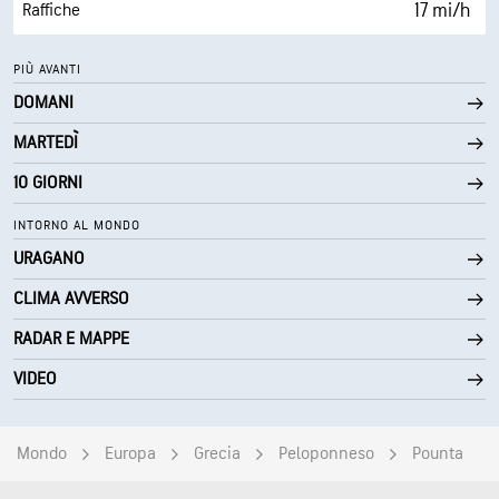
30000 ft
Strato di nuvole
17 mi/h
Raffiche
59%
Umidità
PIÙ AVANTI
DOMANI
64° F
Punto di rugiada
MARTEDÌ
0 (Scuro)
AccuLumen Brightness Index™
10 GIORNI
0%
Nuvolosità
INTORNO AL MONDO
URAGANO
10 mi
Visibilità
CLIMA AVVERSO
30000 ft
Strato di nuvole
RADAR E MAPPE
VIDEO
Mondo
Europa
Grecia
Peloponneso
Pounta