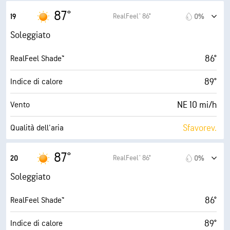
10 mi
Visibilità
87°
RealFeel® 86°
19
0%
30000 ft
Strato di nuvole
Soleggiato
86°
RealFeel Shade™
89°
Indice di calore
NE 10 mi/h
Vento
Sfavorev.
Qualità dell'aria
0.8 (Bassa)
Indice UV max
87°
RealFeel® 86°
20
0%
27 mi/h
Raffiche
Soleggiato
49%
Umidità
86°
RealFeel Shade™
65° F
Punto di rugiada
89°
Indice di calore