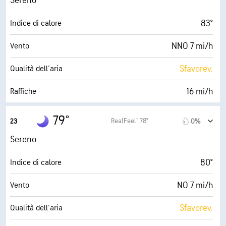
Sereno
0 (Scuro)
AccuLumen Brightness Index™
83°
Indice di calore
1%
Nuvolosità
NNO 7 mi/h
Vento
10 mi
Visibilità
Sfavorev.
Qualità dell'aria
30000 ft
Strato di nuvole
16 mi/h
Raffiche
57%
Umidità
79°
RealFeel® 78°
23
0%
65° F
Punto di rugiada
Sereno
0 (Scuro)
AccuLumen Brightness Index™
80°
Indice di calore
1%
Nuvolosità
NO 7 mi/h
Vento
10 mi
Visibilità
Sfavorev.
Qualità dell'aria