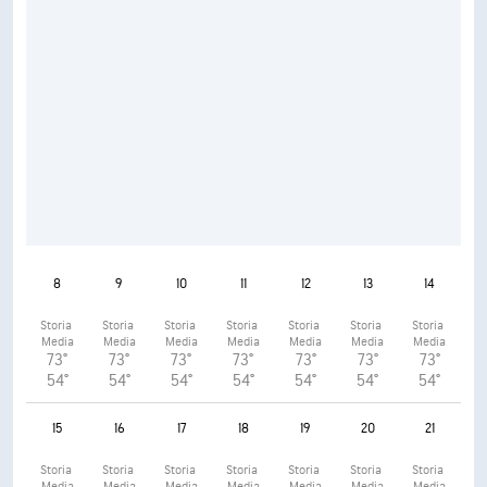
8
9
10
11
12
13
14
Storia 
Storia 
Storia 
Storia 
Storia 
Storia 
Storia 
Media
Media
Media
Media
Media
Media
Media
73°
73°
73°
73°
73°
73°
73°
54°
54°
54°
54°
54°
54°
54°
15
16
17
18
19
20
21
Storia 
Storia 
Storia 
Storia 
Storia 
Storia 
Storia 
Media
Media
Media
Media
Media
Media
Media