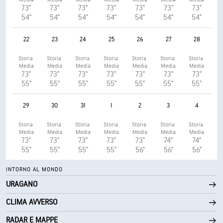
73°
73°
73°
73°
73°
73°
73°
54°
54°
54°
54°
54°
54°
54°
22
23
24
25
26
27
28
Storia 
Storia 
Storia 
Storia 
Storia 
Storia 
Storia 
Media
Media
Media
Media
Media
Media
Media
73°
73°
73°
73°
73°
73°
73°
55°
55°
55°
55°
55°
55°
55°
29
30
31
1
2
3
4
Storia 
Storia 
Storia 
Storia 
Storia 
Storia 
Storia 
Media
Media
Media
Media
Media
Media
Media
73°
73°
73°
73°
73°
74°
74°
55°
55°
55°
55°
56°
56°
56°
INTORNO AL MONDO
URAGANO
CLIMA AVVERSO
RADAR E MAPPE