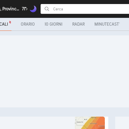
Quilengues, Provincia di Huíla
71°
F
CALI
ORARIO
10 GIORNI
RADAR
MINUTECAST®