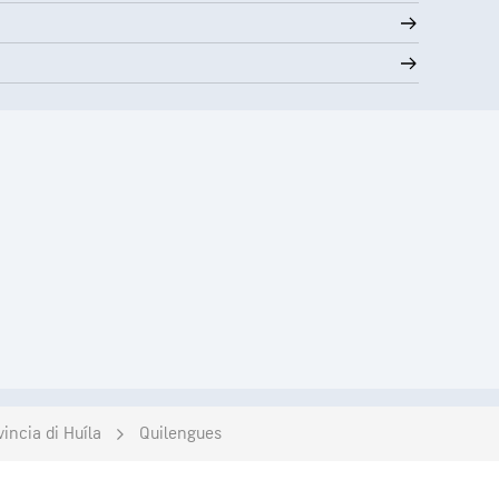
vincia di Huíla
Quilengues