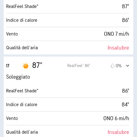
87°
RealFeel Shade™
86°
Indice di calore
ONO 7 mi/h
Vento
Insalubre
Qualità dell'aria
2.1 (Bassa)
Indice UV max
87°
RealFeel® 86°
17
0%
15 mi/h
Raffiche
Soleggiato
16%
Umidità
86°
RealFeel Shade™
38° F
Punto di rugiada
84°
Indice di calore
10 (Molto luminoso)
AccuLumen Brightness Index™
ONO 6 mi/h
Vento
0%
Nuvolosità
Insalubre
Qualità dell'aria