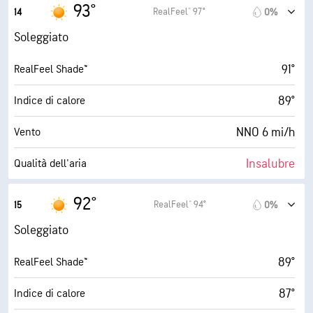
6.9 (Alto)
Indice UV max
93°
RealFeel® 97°
14
0%
30000 ft
Strato di nuvole
12 mi/h
Raffiche
Soleggiato
16%
Umidità
91°
RealFeel Shade™
39° F
Punto di rugiada
89°
Indice di calore
10 (Molto luminoso)
AccuLumen Brightness Index™
NNO 6 mi/h
Vento
0%
Nuvolosità
Insalubre
Qualità dell'aria
9 mi
Visibilità
5.0 (Moderato)
Indice UV max
92°
RealFeel® 94°
15
0%
30000 ft
Strato di nuvole
14 mi/h
Raffiche
Soleggiato
15%
Umidità
89°
RealFeel Shade™
38° F
Punto di rugiada
87°
Indice di calore