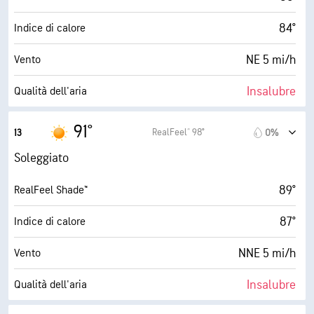
84°
Indice di calore
NE 5 mi/h
Vento
Insalubre
Qualità dell'aria
7.8 (Molto alto)
Indice UV max
91°
RealFeel® 98°
13
0%
13 mi/h
Raffiche
Soleggiato
17%
Umidità
89°
RealFeel Shade™
38° F
Punto di rugiada
87°
Indice di calore
10 (Molto luminoso)
AccuLumen Brightness Index™
NNE 5 mi/h
Vento
0%
Nuvolosità
Insalubre
Qualità dell'aria
9 mi
Visibilità