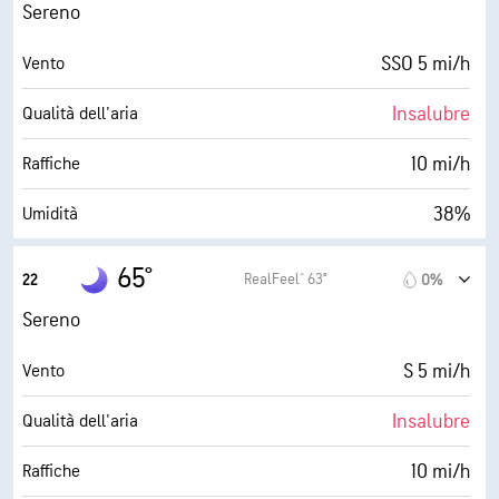
0 (Scuro)
AccuLumen Brightness Index™
Sereno
0%
Nuvolosità
SSO 5 mi/h
Vento
9 mi
Visibilità
Insalubre
Qualità dell'aria
30000 ft
Strato di nuvole
10 mi/h
Raffiche
38%
Umidità
42° F
Punto di rugiada
65°
RealFeel® 63°
22
0%
0 (Scuro)
AccuLumen Brightness Index™
Sereno
0%
Nuvolosità
S 5 mi/h
Vento
9 mi
Visibilità
Insalubre
Qualità dell'aria
30000 ft
Strato di nuvole
10 mi/h
Raffiche