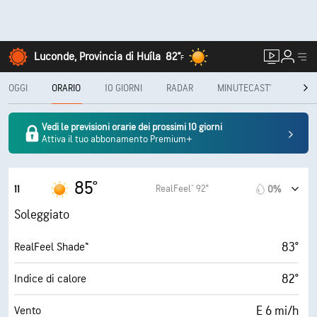
Luconde, Provincia di Huíla
82°
F
OGGI
ORARIO
10 GIORNI
RADAR
MINUTECAST®
MENS
Vedi le previsioni orarie dei prossimi 10 giorni
Attiva il tuo abbonamento Premium+
85°
RealFeel® 92°
11
0%
Soleggiato
83°
RealFeel Shade™
82°
Indice di calore
E 6 mi/h
Vento