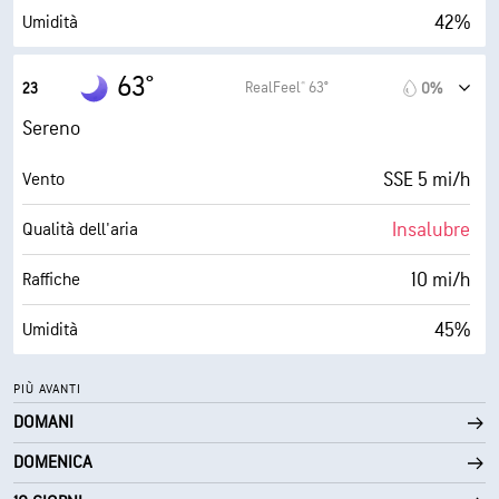
42%
Umidità
42° F
Punto di rugiada
63°
RealFeel® 63°
23
0%
0 (Scuro)
AccuLumen Brightness Index™
Sereno
0%
Nuvolosità
SSE 5 mi/h
Vento
9 mi
Visibilità
Insalubre
Qualità dell'aria
30000 ft
Strato di nuvole
10 mi/h
Raffiche
45%
Umidità
41° F
Punto di rugiada
PIÙ AVANTI
DOMANI
0 (Scuro)
AccuLumen Brightness Index™
DOMENICA
0%
Nuvolosità