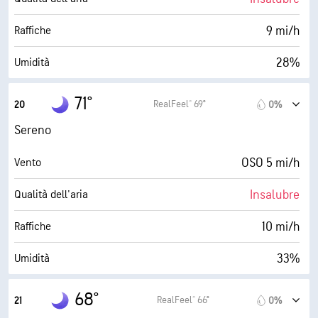
30000 ft
Strato di nuvole
9 mi/h
Raffiche
28%
Umidità
40° F
Punto di rugiada
71°
RealFeel® 69°
20
0%
0 (Scuro)
AccuLumen Brightness Index™
Sereno
0%
Nuvolosità
OSO 5 mi/h
Vento
9 mi
Visibilità
Insalubre
Qualità dell'aria
30000 ft
Strato di nuvole
10 mi/h
Raffiche
33%
Umidità
41° F
Punto di rugiada
68°
RealFeel® 66°
21
0%