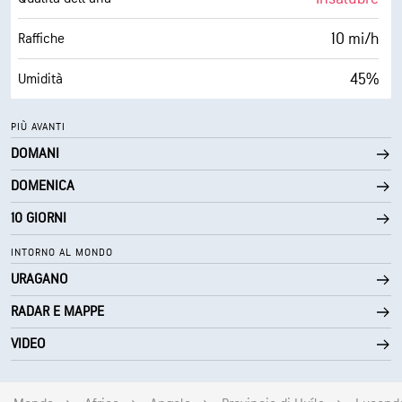
30000 ft
Strato di nuvole
10 mi/h
Raffiche
45%
Umidità
41° F
Punto di rugiada
PIÙ AVANTI
DOMANI
0 (Scuro)
AccuLumen Brightness Index™
DOMENICA
0%
Nuvolosità
10 GIORNI
9 mi
Visibilità
INTORNO AL MONDO
URAGANO
30000 ft
Strato di nuvole
RADAR E MAPPE
VIDEO