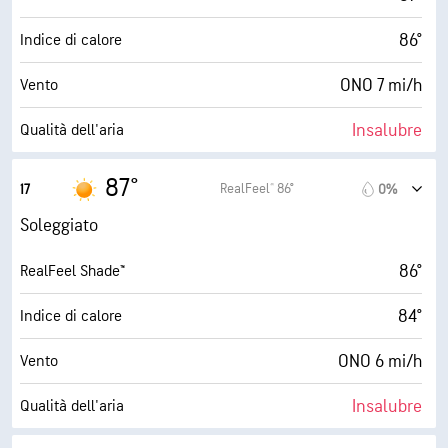
86°
Indice di calore
ONO 7 mi/h
Vento
Insalubre
Qualità dell'aria
2.1 (Bassa)
Indice UV max
87°
RealFeel® 86°
17
0%
15 mi/h
Raffiche
Soleggiato
16%
Umidità
86°
RealFeel Shade™
38° F
Punto di rugiada
84°
Indice di calore
10 (Molto luminoso)
AccuLumen Brightness Index™
ONO 6 mi/h
Vento
0%
Nuvolosità
Insalubre
Qualità dell'aria
9 mi
Visibilità