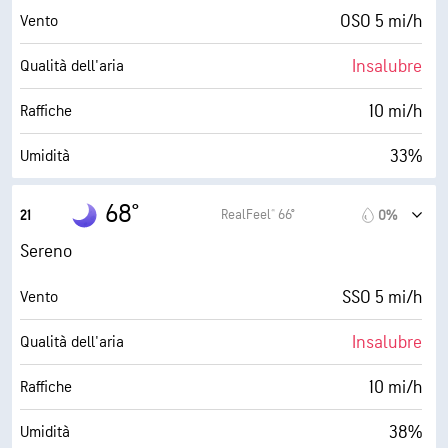
0%
Nuvolosità
OSO 5 mi/h
Vento
9 mi
Visibilità
Insalubre
Qualità dell'aria
30000 ft
Strato di nuvole
10 mi/h
Raffiche
33%
Umidità
41° F
Punto di rugiada
68°
RealFeel® 66°
21
0%
0 (Scuro)
AccuLumen Brightness Index™
Sereno
0%
Nuvolosità
SSO 5 mi/h
Vento
9 mi
Visibilità
Insalubre
Qualità dell'aria
30000 ft
Strato di nuvole
10 mi/h
Raffiche
38%
Umidità