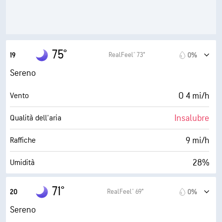
30000 ft
Strato di nuvole
75°
RealFeel® 73°
19
0%
Sereno
O 4 mi/h
Vento
Insalubre
Qualità dell'aria
9 mi/h
Raffiche
28%
Umidità
40° F
Punto di rugiada
71°
RealFeel® 69°
20
0%
0 (Scuro)
AccuLumen Brightness Index™
Sereno