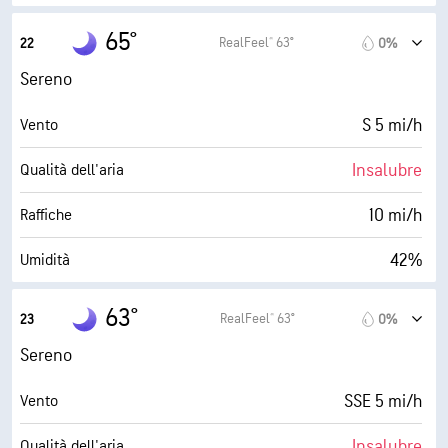
42° F
Punto di rugiada
65°
RealFeel® 63°
22
0%
0 (Scuro)
AccuLumen Brightness Index™
Sereno
0%
Nuvolosità
S 5 mi/h
Vento
9 mi
Visibilità
Insalubre
Qualità dell'aria
30000 ft
Strato di nuvole
10 mi/h
Raffiche
42%
Umidità
42° F
Punto di rugiada
63°
RealFeel® 63°
23
0%
0 (Scuro)
AccuLumen Brightness Index™
Sereno
0%
Nuvolosità
SSE 5 mi/h
Vento
9 mi
Visibilità
Insalubre
Qualità dell'aria