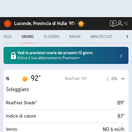
Luconde, Provincia di Huíla
91°
F
OGGI
ORARIO
10 GIORNI
RADAR
MINUTECAST®
MENS
Vedi le previsioni orarie dei prossimi 10 giorni
Attiva il tuo abbonamento Premium+
92°
RealFeel® 94°
15
0%
Soleggiato
89°
RealFeel Shade™
87°
Indice di calore
NO 6 mi/h
Vento