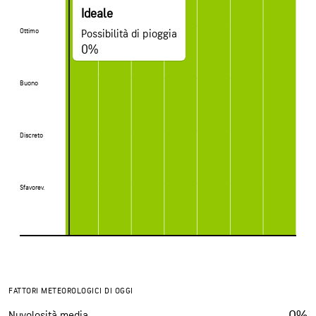
Ideale
Ottimo
Ottimo
Possibilità di pioggia
0%
Buono
Buono
Discreto
Discreto
Sfavorev.
Sfavorev.
FATTORI METEOROLOGICI DI OGGI
0%
Nuvolosità media