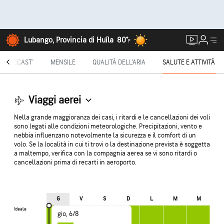
Lubango, Provincia di Huíla
80°
F
INUTECAST®
MENSILE
QUALITÀ DELL'ARIA
SALUTE E ATTIVITÀ
Viaggi aerei
Nella grande maggioranza dei casi, i ritardi e le cancellazioni dei voli
sono legati alle condizioni meteorologiche. Precipitazioni, vento e
nebbia influenzano notevolmente la sicurezza e il comfort di un
volo. Se la località in cui ti trovi o la destinazione prevista è soggetta
a maltempo, verifica con la compagnia aerea se vi sono ritardi o
cancellazioni prima di recarti in aeroporto.
G
V
S
D
L
M
M
Ideale
Ideale
gio, 6/8