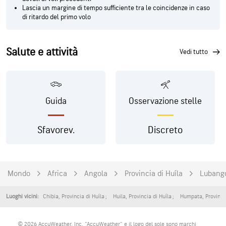
Lascia un margine di tempo sufficiente tra le coincidenze in caso
di ritardo del primo volo
Salute e attività
vedi tutto
Guida
Osservazione stelle
Sfavorev.
Discreto
Mondo
Africa
Angola
Provincia di Huíla
Lubang
Chibia
,
Provincia di Huíla
Huila
,
Provincia di Huíla
Humpata
,
Provinci
Luoghi vicini:
© 2026 AccuWeather, Inc. "AccuWeather" e il logo del sole sono marchi