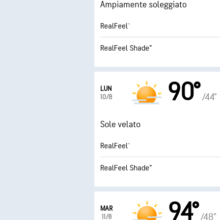
Ampiamente soleggiato
RealFeel®
RealFeel Shade™
90°
LUN
/44°
10/8
Sole velato
RealFeel®
RealFeel Shade™
94°
MAR
/48°
11/8