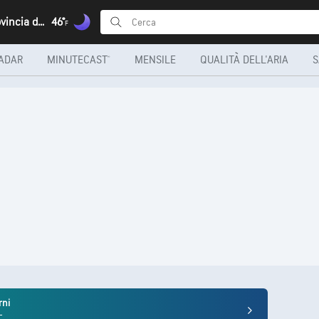
Hombo, Provincia di Huíla
46°
F
ADAR
MINUTECAST®
MENSILE
QUALITÀ DELL'ARIA
S
rni
+