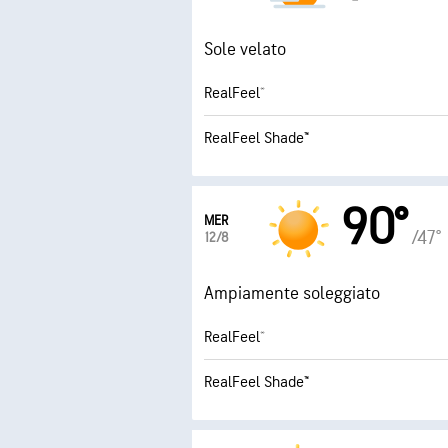
Sole velato
RealFeel®
RealFeel Shade™
90°
MER
/47°
12/8
Ampiamente soleggiato
RealFeel®
RealFeel Shade™