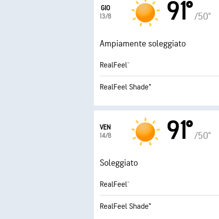
91°
GIO
/50°
13/8
Ampiamente soleggiato
RealFeel®
RealFeel Shade™
91°
VEN
/50°
14/8
Soleggiato
RealFeel®
RealFeel Shade™