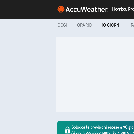
OGGI
ORARIO
10 GIORNI
R
Sblocca le previsioni estese a 90 gio
Attiva il tuo abbonamento Premium