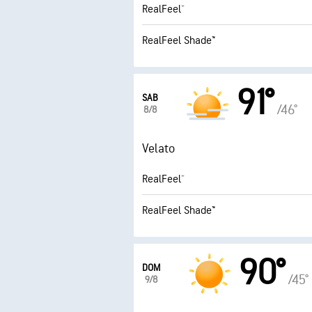
RealFeel®
RealFeel Shade™
91°
SAB
/46°
8/8
Velato
RealFeel®
RealFeel Shade™
90°
DOM
/45°
9/8