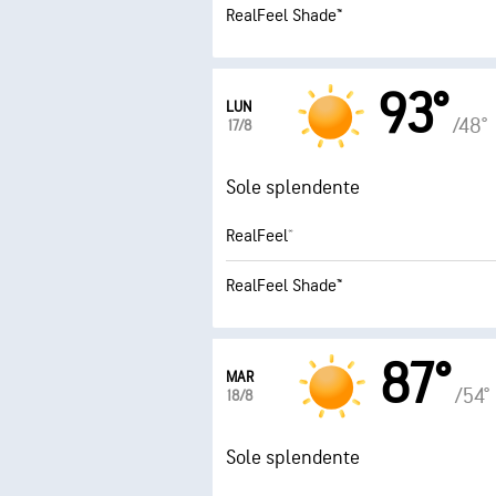
RealFeel Shade™
93°
LUN
/48°
17/8
Sole splendente
RealFeel®
RealFeel Shade™
87°
MAR
/54°
18/8
Sole splendente