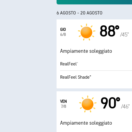
6 AGOSTO - 20 AGOSTO
88°
GIO
/45°
6/8
Ampiamente soleggiato
RealFeel®
RealFeel Shade™
90°
VEN
/46°
7/8
Ampiamente soleggiato