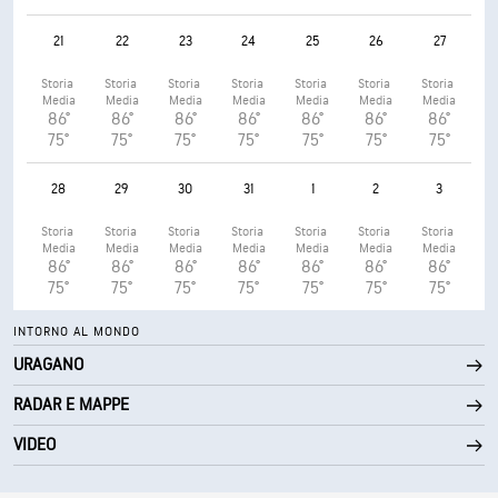
21
22
23
24
25
26
27
Storia 
Storia 
Storia 
Storia 
Storia 
Storia 
Storia 
Media
Media
Media
Media
Media
Media
Media
86°
86°
86°
86°
86°
86°
86°
75°
75°
75°
75°
75°
75°
75°
28
29
30
31
1
2
3
Storia 
Storia 
Storia 
Storia 
Storia 
Storia 
Storia 
Media
Media
Media
Media
Media
Media
Media
86°
86°
86°
86°
86°
86°
86°
75°
75°
75°
75°
75°
75°
75°
INTORNO AL MONDO
URAGANO
RADAR E MAPPE
VIDEO