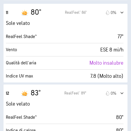
30000 ft
Strato di nuvole
80°
RealFeel® 86°
11
0%
Sole velato
77°
RealFeel Shade™
ESE 8 mi/h
Vento
Molto insalubre
Qualità dell'aria
7.8 (Molto alto)
Indice UV max
18 mi/h
Raffiche
83°
RealFeel® 89°
12
0%
20%
Umidità
Sole velato
35° F
Punto di rugiada
80°
RealFeel Shade™
10 (Molto luminoso)
AccuLumen Brightness Index™
80°
Indice di calore