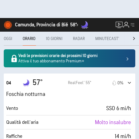
Camunda, Provincia di Bié
58°
F
OGGI
ORARIO
10 GIORNI
RADAR
MINUTECAST®
MENS
Vedi le previsioni orarie dei prossimi 10 giorni
Attiva il tuo abbonamento Premium+
57°
RealFeel® 55°
04
0%
Foschia notturna
SSO 6 mi/h
Vento
Molto insalubre
Qualità dell'aria
14 mi/h
Raffiche