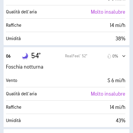
Molto insalubre
Qualità dell'aria
14 mi/h
Raffiche
38%
Umidità
31° F
Punto di rugiada
54°
RealFeel® 52°
06
0%
0 (Scuro)
AccuLumen Brightness Index™
Foschia notturna
0%
Nuvolosità
S 6 mi/h
Vento
6 mi
Visibilità
Molto insalubre
Qualità dell'aria
30000 ft
Strato di nuvole
14 mi/h
Raffiche
43%
Umidità