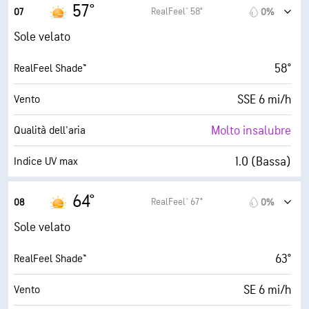
32° F
Punto di rugiada
57°
RealFeel® 58°
07
0%
0 (Scuro)
AccuLumen Brightness Index™
Sole velato
0%
Nuvolosità
58°
RealFeel Shade™
6 mi
Visibilità
SSE 6 mi/h
Vento
30000 ft
Strato di nuvole
Molto insalubre
Qualità dell'aria
1.0 (Bassa)
Indice UV max
14 mi/h
Raffiche
64°
RealFeel® 67°
08
0%
38%
Umidità
Sole velato
32° F
Punto di rugiada
63°
RealFeel Shade™
5 (Medio)
AccuLumen Brightness Index™
SE 6 mi/h
Vento