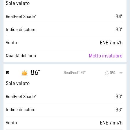
17 mi/h
Raffiche
Sole velato
16%
Umidità
84°
RealFeel Shade™
34° F
Punto di rugiada
83°
Indice di calore
10 (Molto luminoso)
AccuLumen Brightness Index™
ENE 7 mi/h
Vento
0%
Nuvolosità
Molto insalubre
Qualità dell'aria
6 mi
Visibilità
5.4 (Moderato)
Indice UV max
86°
RealFeel® 89°
15
0%
30000 ft
Strato di nuvole
16 mi/h
Raffiche
Sole velato
14%
Umidità
83°
RealFeel Shade™
33° F
Punto di rugiada
83°
Indice di calore
10 (Molto luminoso)
AccuLumen Brightness Index™
ENE 7 mi/h
Vento