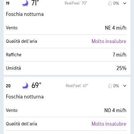
71°
RealFeel® 70°
19
0%
0 (Scuro)
AccuLumen Brightness Index™
Foschia notturna
0%
Nuvolosità
NE 4 mi/h
Vento
6 mi
Visibilità
Molto insalubre
Qualità dell'aria
30000 ft
Strato di nuvole
7 mi/h
Raffiche
25%
Umidità
34° F
Punto di rugiada
69°
RealFeel® 67°
20
0%
0 (Scuro)
AccuLumen Brightness Index™
Foschia notturna
0%
Nuvolosità
NO 4 mi/h
Vento
6 mi
Visibilità
Molto insalubre
Qualità dell'aria