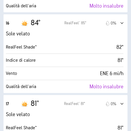
0%
Nuvolosità
Molto insalubre
Qualità dell'aria
6 mi
Visibilità
3.8 (Moderato)
Indice UV max
84°
RealFeel® 85°
16
0%
30000 ft
Strato di nuvole
16 mi/h
Raffiche
Sole velato
15%
Umidità
82°
RealFeel Shade™
32° F
Punto di rugiada
81°
Indice di calore
10 (Molto luminoso)
AccuLumen Brightness Index™
ENE 6 mi/h
Vento
0%
Nuvolosità
Molto insalubre
Qualità dell'aria
6 mi
Visibilità
2.2 (Bassa)
Indice UV max
81°
RealFeel® 81°
17
0%
30000 ft
Strato di nuvole
15 mi/h
Raffiche
Sole velato
15%
Umidità
81°
RealFeel Shade™