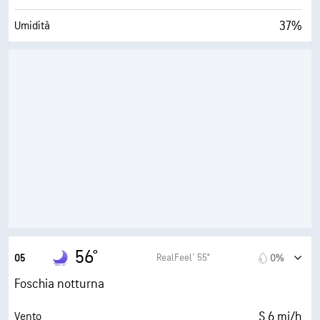
37%
Umidità
31° F
Punto di rugiada
0 (Scuro)
AccuLumen Brightness Index™
0%
Nuvolosità
6 mi
Visibilità
30000 ft
Strato di nuvole
56°
RealFeel® 55°
05
0%
Foschia notturna
S 6 mi/h
Vento