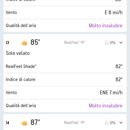
0%
Nuvolosità
E 8 mi/h
Vento
6 mi
Visibilità
Molto insalubre
Qualità dell'aria
30000 ft
Strato di nuvole
8.9 (Molto alto)
Indice UV max
85°
RealFeel® 91°
13
0%
18 mi/h
Raffiche
Sole velato
17%
Umidità
82°
RealFeel Shade™
34° F
Punto di rugiada
82°
Indice di calore
10 (Molto luminoso)
AccuLumen Brightness Index™
ENE 7 mi/h
Vento
0%
Nuvolosità
Molto insalubre
Qualità dell'aria
6 mi
Visibilità
7.8 (Molto alto)
Indice UV max
87°
RealFeel® 91°
14
0%
30000 ft
Strato di nuvole