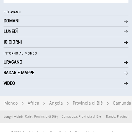
33° F
Punto di rugiada
PIÙ AVANTI
DOMANI
0 (Scuro)
AccuLumen Brightness Index™
LUNEDÌ
0%
Nuvolosità
10 GIORNI
6 mi
Visibilità
INTORNO AL MONDO
URAGANO
30000 ft
Strato di nuvole
RADAR E MAPPE
VIDEO
Mondo
Africa
Angola
Provincia di Bié
Camunda
Caiei
,
Provincia di Bié
Camacupa
,
Provincia di Bié
Dando
,
Provincia 
Luoghi vicini: