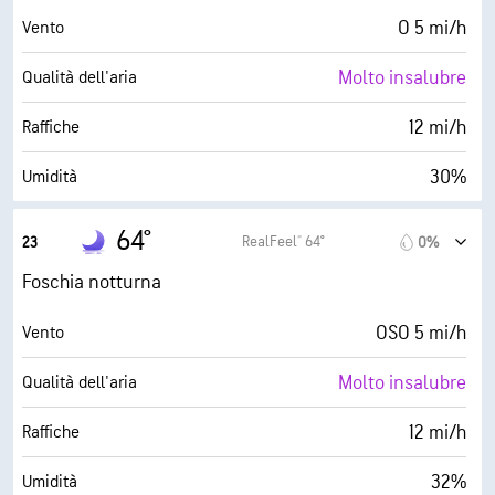
0%
Nuvolosità
O 5 mi/h
Vento
6 mi
Visibilità
Molto insalubre
Qualità dell'aria
30000 ft
Strato di nuvole
12 mi/h
Raffiche
30%
Umidità
33° F
Punto di rugiada
64°
RealFeel® 64°
23
0%
0 (Scuro)
AccuLumen Brightness Index™
Foschia notturna
0%
Nuvolosità
OSO 5 mi/h
Vento
6 mi
Visibilità
Molto insalubre
Qualità dell'aria
30000 ft
Strato di nuvole
12 mi/h
Raffiche
32%
Umidità