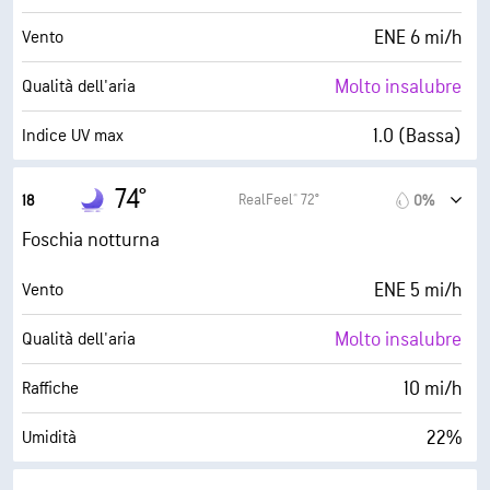
32° F
Punto di rugiada
ENE 6 mi/h
Vento
10 (Molto luminoso)
AccuLumen Brightness Index™
Molto insalubre
Qualità dell'aria
0%
Nuvolosità
1.0 (Bassa)
Indice UV max
6 mi
Visibilità
14 mi/h
Raffiche
74°
RealFeel® 72°
18
0%
30000 ft
Strato di nuvole
17%
Umidità
Foschia notturna
32° F
Punto di rugiada
ENE 5 mi/h
Vento
5 (Medio)
AccuLumen Brightness Index™
Molto insalubre
Qualità dell'aria
0%
Nuvolosità
10 mi/h
Raffiche
6 mi
Visibilità
22%
Umidità
30000 ft
Strato di nuvole
33° F
Punto di rugiada