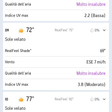
0%
Nuvolosità
Molto insalubre
Qualità dell'aria
6 mi
Visibilità
2.2 (Bassa)
Indice UV max
30000 ft
Strato di nuvole
15 mi/h
Raffiche
72°
RealFeel® 75°
09
0%
31%
Umidità
Sole velato
33° F
Punto di rugiada
69°
RealFeel Shade™
10 (Molto luminoso)
AccuLumen Brightness Index™
ESE 7 mi/h
Vento
0%
Nuvolosità
Molto insalubre
Qualità dell'aria
6 mi
Visibilità
3.8 (Moderato)
Indice UV max
30000 ft
Strato di nuvole
17 mi/h
Raffiche
77°
RealFeel® 82°
10
0%
25%
Umidità
Sole velato