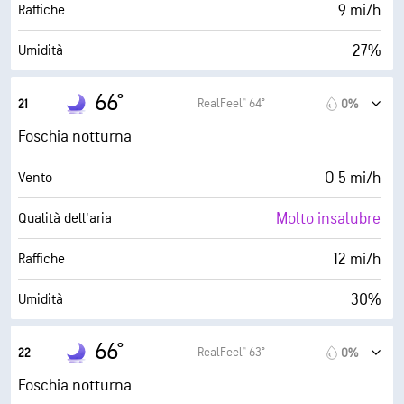
30000 ft
Strato di nuvole
9 mi/h
Raffiche
27%
Umidità
34° F
Punto di rugiada
66°
RealFeel® 64°
21
0%
0 (Scuro)
AccuLumen Brightness Index™
Foschia notturna
0%
Nuvolosità
O 5 mi/h
Vento
6 mi
Visibilità
Molto insalubre
Qualità dell'aria
30000 ft
Strato di nuvole
12 mi/h
Raffiche
30%
Umidità
34° F
Punto di rugiada
66°
RealFeel® 63°
22
0%
0 (Scuro)
AccuLumen Brightness Index™
Foschia notturna