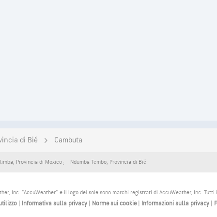
vincia di Bié
Cambuta
limba
,
Provincia di Moxico
Ndumba Tembo
,
Provincia di Bié
, Inc. "AccuWeather" e il logo del sole sono marchi registrati di AccuWeather, Inc. Tutti i di
utilizzo
|
Informativa sulla privacy
|
Norme sui cookie
|
Informazioni sulla privacy
|
F