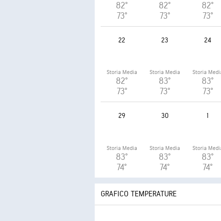
82°
82°
82°
73°
73°
73°
22
23
24
Storia Media
Storia Media
Storia Medi
82°
83°
83°
73°
73°
73°
29
30
1
Storia Media
Storia Media
Storia Medi
83°
83°
83°
74°
74°
74°
GRAFICO TEMPERATURE