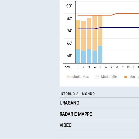
90°
82°
74°
66°
58°
nov
1
2
3
4
5
6
7
8
9
10
11
Media Max
Media Min
Max r
INTORNO AL MONDO
URAGANO
RADAR E MAPPE
VIDEO