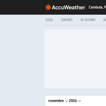
OGGI
ORARIO
10 GIORNI
R
novembre
2026