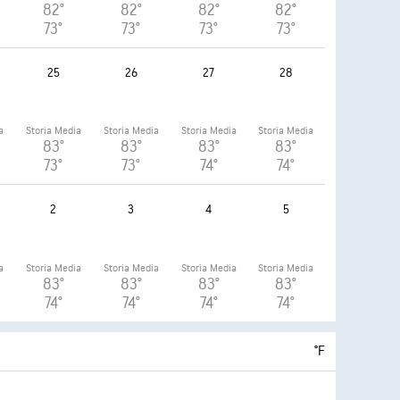
82°
82°
82°
82°
73°
73°
73°
73°
25
26
27
28
a
Storia Media
Storia Media
Storia Media
Storia Media
83°
83°
83°
83°
73°
73°
74°
74°
2
3
4
5
a
Storia Media
Storia Media
Storia Media
Storia Media
83°
83°
83°
83°
74°
74°
74°
74°
°F