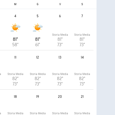
M
G
V
S
4
5
6
7
Storia Media
Storia Media
81°
81°
81°
81°
58°
61°
73°
73°
11
12
13
14
a
Storia Media
Storia Media
Storia Media
Storia Media
82°
82°
82°
82°
73°
73°
73°
73°
18
19
20
21
a
Storia Media
Storia Media
Storia Media
Storia Media