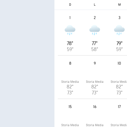
D
L
M
1
2
3
78°
77°
79°
59°
58°
59°
8
9
10
Storia Media
Storia Media
Storia Medi
82°
82°
82°
73°
73°
73°
15
16
17
Storia Media
Storia Media
Storia Medi