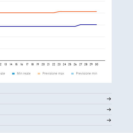
12
13
14
15
16
17
18
19
20
21
22
23
24
25
26
27
28
29
30
eale
Min reale
Previsione max
Previsione min