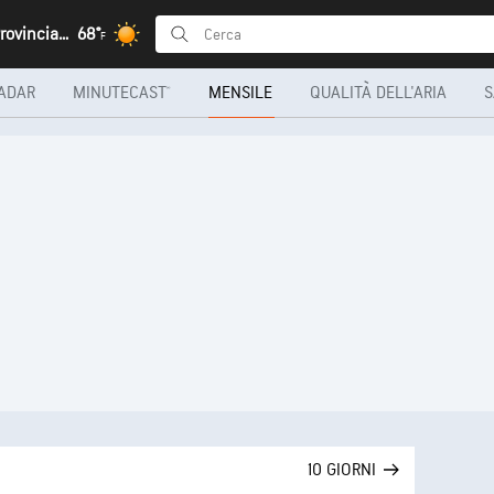
Cambuta, Provincia di Bié
68°
F
ADAR
MINUTECAST®
MENSILE
QUALITÀ DELL'ARIA
S
10 GIORNI