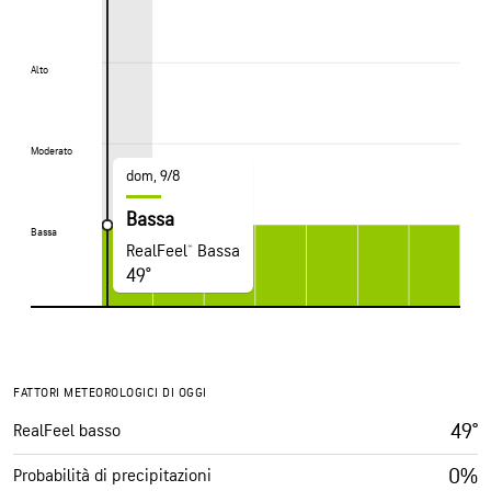
Alto
Alto
Moderato
Moderato
dom, 9/8
Bassa
Bassa
Bassa
RealFeel® Bassa
49°
FATTORI METEOROLOGICI DI OGGI
49°
RealFeel basso
0%
Probabilità di precipitazioni