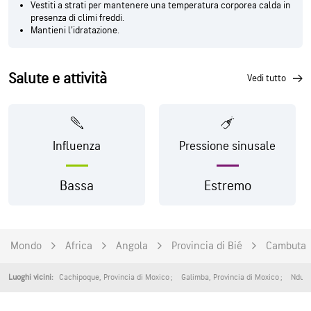
Vestiti a strati per mantenere una temperatura corporea calda in
presenza di climi freddi.
Mantieni l'idratazione.
Salute e attività
vedi tutto
Influenza
Pressione sinusale
Bassa
Estremo
Mondo
Africa
Angola
Provincia di Bié
Cambuta
Cachipoque
,
Provincia di Moxico
Galimba
,
Provincia di Moxico
Ndum
Luoghi vicini: