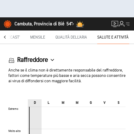
Cambuta, Provincia di Bié
54°
F
INUTECAST®
MENSILE
QUALITÀ DELL'ARIA
SALUTE E ATTIVITÀ
Raffreddore
Anche se il clima non è direttamente responsabile del raffreddore,
fattori come temperature più basse e aria secca possono consentire
ai virus di diffondersi con maggiore facilità.
D
L
M
M
G
V
S
Estremo
Estremo
Molto alto
Molto alto