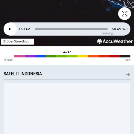
1:50 AM
1:50 AM WIT
Sekarang
© OpenStreetMap
Awan
Rendah
Tinggi
SATELIT INDONESIA