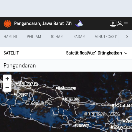
Pangandaran, Jawa Barat
73°
F
HARI INI
PER JAM
10 HARI
RADAR
MINUTECAST®
PE
SATELIT
Satelit RealVue™ Ditingkatkan
Pangandaran