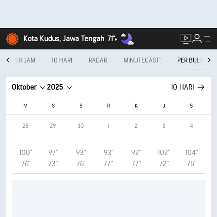
Kota Kudus, Jawa Tengah
71°
F
PER JAM
10 HARI
RADAR
MINUTECAST®
PER BULAN
Oktober
2025
10 HARI
M
S
S
R
K
J
S
28
29
30
1
2
3
4
100°
97°
93°
93°
92°
102°
104°
76°
73°
76°
77°
77°
72°
75°