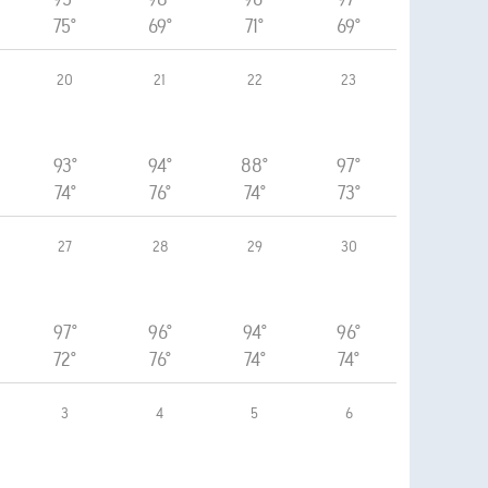
75°
69°
71°
69°
20
21
22
23
93°
94°
88°
97°
74°
76°
74°
73°
27
28
29
30
97°
96°
94°
96°
72°
76°
74°
74°
3
4
5
6