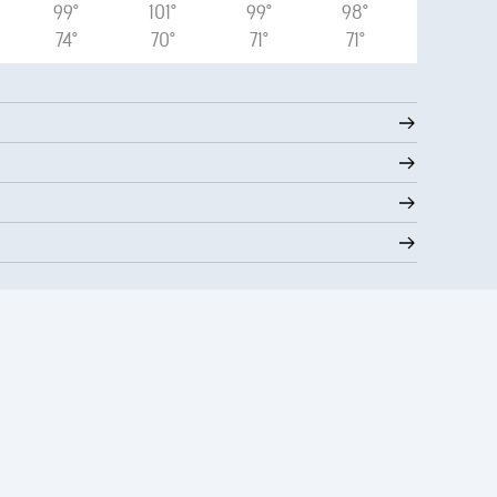
99°
101°
99°
98°
74°
70°
71°
71°