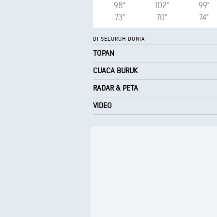
98°
102°
99°
73°
70°
74°
DI SELURUH DUNIA
TOPAN
CUACA BURUK
RADAR & PETA
VIDEO