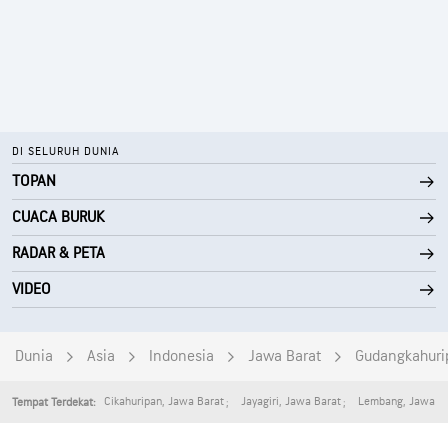
DI SELURUH DUNIA
TOPAN
CUACA BURUK
RADAR & PETA
VIDEO
Dunia
Asia
Indonesia
Jawa Barat
Gudangkahuri
Cikahuripan
,
Jawa Barat
Jayagiri
,
Jawa Barat
Lembang
,
Jawa B
Tempat Terdekat: