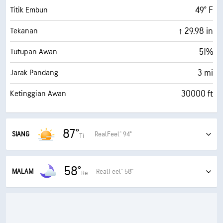
49° F
Titik Embun
↑ 29.98 in
Tekanan
51%
Tutupan Awan
3 mi
Jarak Pandang
30000 ft
Ketinggian Awan
87°
SIANG
RealFeel® 94°
Ti
Cerah berkabut
58°
94°
RealFeel®
MALAM
RealFeel® 58°
Re
Sebagian berawan
85°
RealFeel Shade™
58°
RealFeel®
10 (Tidak Sehat)
Indeks UV Maks