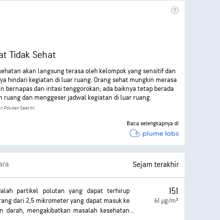
t Tidak Sehat
sehatan akan langsung terasa oleh kelompok yang sensitif dan
ya hindari kegiatan di luar ruang. Orang sehat mungkin merasa
an bernapas dan iritasi tenggorokan; ada baiknya tetap berada
m ruang dan menggeser jadwal kegiatan di luar ruang.
n Polutan Saat Ini
Baca selengkapnya di
ara
Sejam terakhir
151
dalah partikel polutan yang dapat terhirup
ang dari 2,5 mikrometer yang dapat masuk ke
61 µg/m³
an darah, mengakibatkan masalah kesehatan