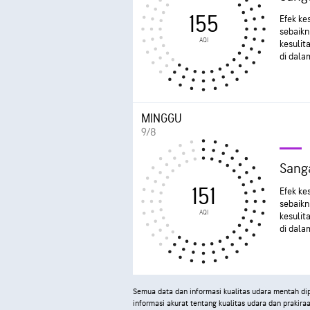
155
Efek ke
sebaikn
AQI
kesulit
di dala
MINGGU
9/8
Sanga
151
Efek ke
sebaikn
AQI
kesulit
di dala
Semua data dan informasi kualitas udara mentah d
informasi akurat tentang kualitas udara dan prakira