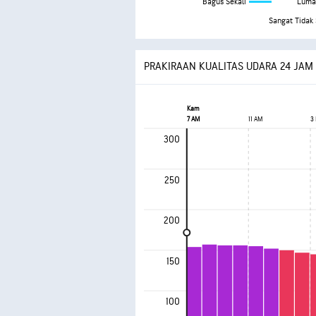
Bagus Sekali
Luma
Sangat Tidak
PRAKIRAAN KUALITAS UDARA 24 JAM
Kam
7 AM
11 AM
3
300
250
200
150
100