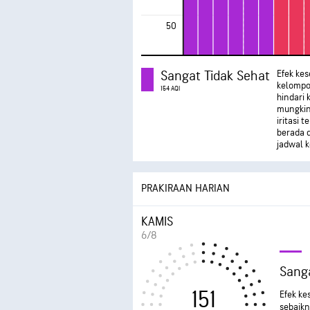
50
Sangat Tidak Sehat
Efek ke
kelompok
154 AQI
hindari 
mungkin
iritasi 
berada 
jadwal k
PRAKIRAAN HARIAN
KAMIS
6/8
Sanga
151
Efek ke
sebaikn