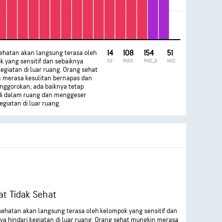
sehatan akan langsung terasa oleh
14
108
154
51
 yang sensitif dan sebaiknya
O3
PM10
PM2_5
NO2
kegiatan di luar ruang. Orang sehat
 merasa kesulitan bernapas dan
tenggorokan; ada baiknya tetap
di dalam ruang dan menggeser
egiatan di luar ruang.
t Tidak Sehat
sehatan akan langsung terasa oleh kelompok yang sensitif dan
ya hindari kegiatan di luar ruang. Orang sehat mungkin merasa