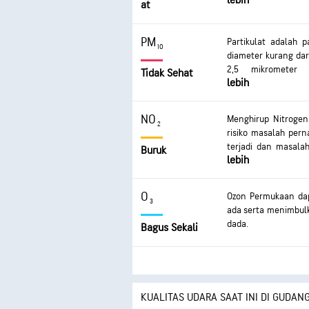
lebih
serius. Dampak te
at
Keterpaparan dap
bernapas, asma par
PM
Partikulat adalah 
kronis.
10
diameter kurang dari
2,5 mikrometer
Tidak Sehat
lebih
mengakibatkan m
mengakibatkan irita
bernapas, dan asma
NO
Menghirup Nitrogen
sering dapat mengaki
2
risiko masalah per
terjadi dan masalah
Buruk
lebih
pernapasan dapat te
O
Ozon Permukaan da
3
ada serta menimbulka
dada.
Bagus Sekali
KUALITAS UDARA SAAT INI DI GUDA