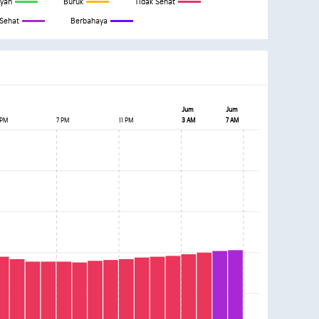
yan
Buruk
Tidak Sehat
 Sehat
Berbahaya
Jum
Jum
 PM
7 PM
11 PM
3 AM
7 AM