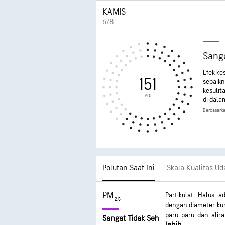
KAMIS
6/8
Sanga
Efek ke
151
sebaikn
kesulit
AQI
di dala
Berdasarka
Polutan Saat Ini
Skala Kualitas Ud
PM
Partikulat Halus a
2.5
dengan diameter kur
paru-paru dan alir
Sangat Tidak Seh