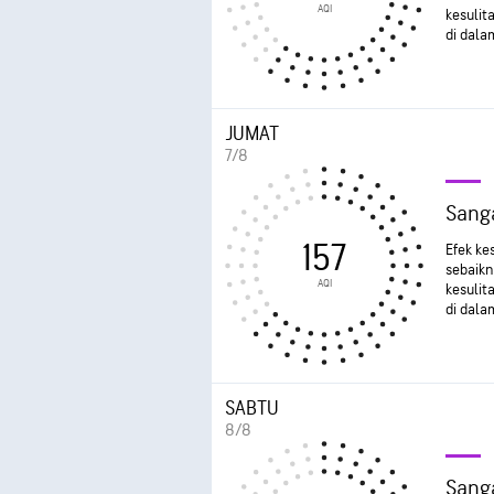
AQI
kesulit
di dala
JUMAT
7/8
Sanga
157
Efek ke
sebaikn
AQI
kesulit
di dala
SABTU
8/8
Sanga