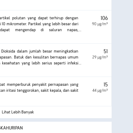
rparah adalah pada paru-paru dan jantung.
at mengakibatkan batuk atau kesulitan
ah, dan berkembangnya penyakit pernapasan
106
partikel polutan yang dapat terhirup dengan
 10 mikrometer. Partikel yang lebih besar dari
90 µg/m³
 dapat mengendap di saluran napas,
asalah kesehatan. Keterpaparan dapat
si mata dan tenggorokan, batuk atau kesulitan
 parah. Keterpaparan berlebihan yang lebih
51
 Dioksida dalam jumlah besar meningkatkan
batkan efek kesehatan yang lebih serius.
napasan. Batuk dan kesulitan bernapas umum
29 µg/m³
 kesehatan yang lebih serius seperti infeksi
rjadi dengan keterpaparan lebih lama.
15
pat memperburuk penyakit pernapasan yang
n iritasi tenggorokan, sakit kepala, dan sakit
44 µg/m³
Lihat Lebih Banyak
NGKAHURIPAN