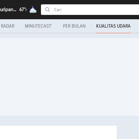
Gudangkahuripan, Jawa Barat
67°
F
RADAR
MINUTECAST®
PER BULAN
KUALITAS UDARA