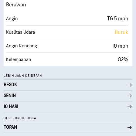
0 (Gelap)
AccuLumen Brightness Index™
Berawan
100%
Tutupan Awan
TG 5 mph
Angin
10 mi
Jarak Pandang
Buruk
Kualitas Udara
30000 ft
Ketinggian Awan
10 mph
Angin Kencang
82%
Kelembapan
69° F
Titik Embun
LEBIH JAUH KE DEPAN
BESOK
0 (Gelap)
AccuLumen Brightness Index™
SENIN
100%
Tutupan Awan
10 HARI
10 mi
Jarak Pandang
DI SELURUH DUNIA
TOPAN
30000 ft
Ketinggian Awan