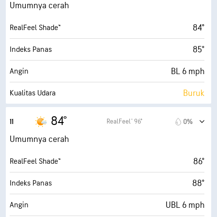
9 mph
Angin Kencang
Umumnya cerah
73%
Kelembapan
84°
RealFeel Shade™
69° F
Titik Embun
85°
Indeks Panas
9 (Benderang)
AccuLumen Brightness Index™
BL 6 mph
Angin
19%
Tutupan Awan
Buruk
Kualitas Udara
10 mi
Jarak Pandang
5.5 (Tinggi)
Indeks UV Maks
84°
RealFeel® 96°
11
0%
30000 ft
Ketinggian Awan
13 mph
Angin Kencang
Umumnya cerah
67%
Kelembapan
86°
RealFeel Shade™
70° F
Titik Embun
88°
Indeks Panas
9 (Benderang)
AccuLumen Brightness Index™
UBL 6 mph
Angin