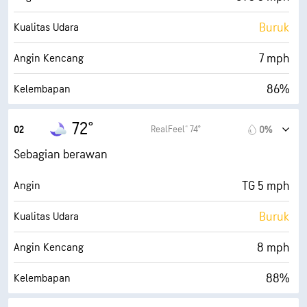
Buruk
Kualitas Udara
7 mph
Angin Kencang
86%
Kelembapan
69° F
Titik Embun
72°
RealFeel® 74°
02
0%
0 (Gelap)
AccuLumen Brightness Index™
Sebagian berawan
36%
Tutupan Awan
TG 5 mph
Angin
10 mi
Jarak Pandang
Buruk
Kualitas Udara
30000 ft
Ketinggian Awan
8 mph
Angin Kencang
88%
Kelembapan