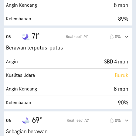
30000 ft
Ketinggian Awan
8 mph
Angin Kencang
89%
Kelembapan
68° F
Titik Embun
71°
RealFeel® 74°
05
0%
0 (Gelap)
AccuLumen Brightness Index™
Berawan terputus-putus
54%
Tutupan Awan
SBD 4 mph
Angin
10 mi
Jarak Pandang
Buruk
Kualitas Udara
30000 ft
Ketinggian Awan
8 mph
Angin Kencang
90%
Kelembapan
68° F
Titik Embun
69°
RealFeel® 72°
06
0%
0 (Gelap)
AccuLumen Brightness Index™
Sebagian berawan