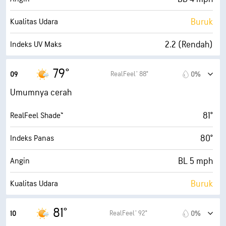
34%
Tutupan Awan
Buruk
Kualitas Udara
10 mi
Jarak Pandang
2.2 (Rendah)
Indeks UV Maks
30000 ft
Ketinggian Awan
8 mph
Angin Kencang
79°
RealFeel® 88°
09
0%
78%
Kelembapan
Umumnya cerah
69° F
Titik Embun
81°
RealFeel Shade™
9 (Benderang)
AccuLumen Brightness Index™
80°
Indeks Panas
22%
Tutupan Awan
BL 5 mph
Angin
10 mi
Jarak Pandang
Buruk
Kualitas Udara
30000 ft
Ketinggian Awan
3.7 (Sedang)
Indeks UV Maks
81°
RealFeel® 92°
10
0%