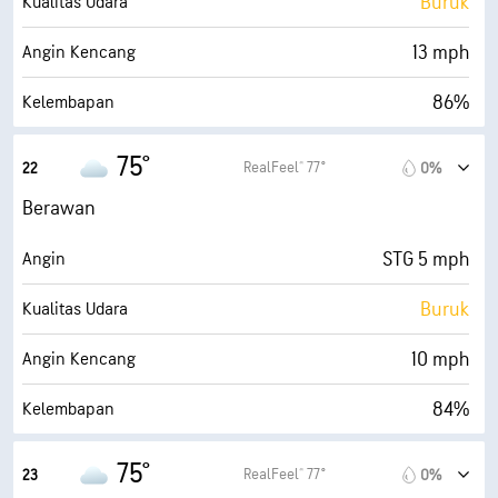
Buruk
Kualitas Udara
30000 ft
Ketinggian Awan
13 mph
Angin Kencang
86%
Kelembapan
70° F
Titik Embun
75°
RealFeel® 77°
22
0%
0 (Gelap)
AccuLumen Brightness Index™
Berawan
99%
Tutupan Awan
STG 5 mph
Angin
10 mi
Jarak Pandang
Buruk
Kualitas Udara
30000 ft
Ketinggian Awan
10 mph
Angin Kencang
84%
Kelembapan
70° F
Titik Embun
75°
RealFeel® 77°
23
0%