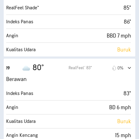
65%
Kelembapan
85°
RealFeel Shade™
71° F
Titik Embun
86°
Indeks Panas
0 (Gelap)
AccuLumen Brightness Index™
BBD 7 mph
Angin
98%
Tutupan Awan
Buruk
Kualitas Udara
10 mi
Jarak Pandang
0.0 (Rendah)
Indeks UV Maks
80°
RealFeel® 83°
19
0%
30000 ft
Ketinggian Awan
14 mph
Angin Kencang
Berawan
69%
Kelembapan
83°
Indeks Panas
71° F
Titik Embun
BD 6 mph
Angin
0 (Gelap)
AccuLumen Brightness Index™
Buruk
Kualitas Udara
99%
Tutupan Awan
15 mph
Angin Kencang