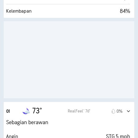
84%
Kelembapan
70° F
Titik Embun
0 (Gelap)
AccuLumen Brightness Index™
26%
Tutupan Awan
10 mi
Jarak Pandang
30000 ft
Ketinggian Awan
73°
RealFeel® 76°
01
0%
Sebagian berawan
STG 5 mph
Angin