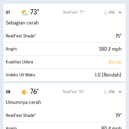
73°
RealFeel® 77°
07
0%
Sebagian cerah
75°
RealFeel Shade™
SBD 2 mph
Angin
Buruk
Kualitas Udara
1.0 (Rendah)
Indeks UV Maks
7 mph
Angin Kencang
76°
RealFeel® 83°
08
0%
85%
Kelembapan
Umumnya cerah
68° F
Titik Embun
79°
RealFeel Shade™
4 (Redup)
AccuLumen Brightness Index™
BD 4 mph
Angin