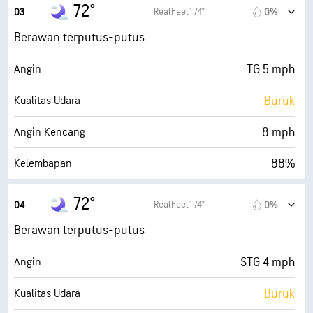
68° F
Titik Embun
72°
RealFeel® 74°
03
0%
0 (Gelap)
AccuLumen Brightness Index™
Berawan terputus-putus
47%
Tutupan Awan
TG 5 mph
Angin
10 mi
Jarak Pandang
Buruk
Kualitas Udara
30000 ft
Ketinggian Awan
8 mph
Angin Kencang
88%
Kelembapan
68° F
Titik Embun
72°
RealFeel® 74°
04
0%
0 (Gelap)
AccuLumen Brightness Index™
Berawan terputus-putus
51%
Tutupan Awan
STG 4 mph
Angin
10 mi
Jarak Pandang
Buruk
Kualitas Udara