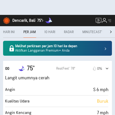
Dencarik, Bali
75°
F
HARI INI
PER JAM
10 HARI
RADAR
MINUTECAST®
PE
Melihat perkiraan per jam 10 hari ke depan
Aktifkan Langganan Premium+ Anda
75°
RealFeel® 78°
00
0%
Langit umumnya cerah
S 6 mph
Angin
Buruk
Kualitas Udara
7 mph
Angin Kencang