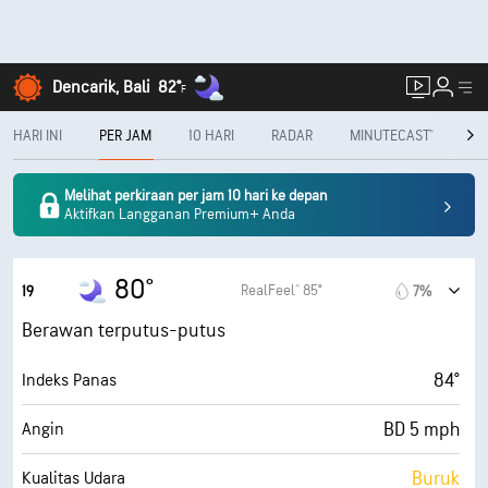
Dencarik, Bali
82°
F
HARI INI
PER JAM
10 HARI
RADAR
MINUTECAST®
PE
Melihat perkiraan per jam 10 hari ke depan
Aktifkan Langganan Premium+ Anda
80°
RealFeel® 85°
19
7%
Berawan terputus-putus
84°
Indeks Panas
BD 5 mph
Angin
Buruk
Kualitas Udara