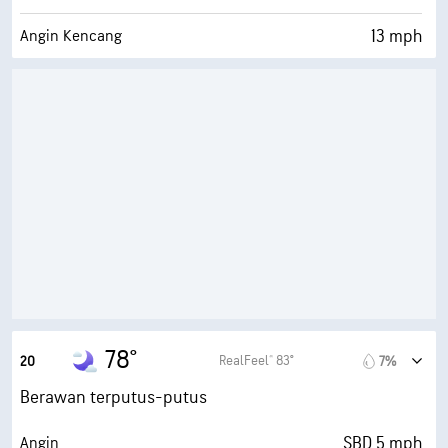
13 mph
Angin Kencang
76%
Kelembapan
72° F
Titik Embun
0 (Gelap)
AccuLumen Brightness Index™
50%
Tutupan Awan
10 mi
Jarak Pandang
30000 ft
Ketinggian Awan
78°
RealFeel® 83°
20
7%
Berawan terputus-putus
SBD 5 mph
Angin