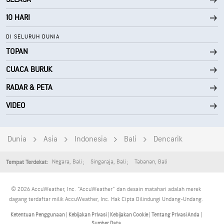
97%
Tutupan Awan
10 HARI
10 mi
Jarak Pandang
DI SELURUH DUNIA
TOPAN
30000 ft
Ketinggian Awan
CUACA BURUK
RADAR & PETA
VIDEO
Dunia
Asia
Indonesia
Bali
Dencarik
Negara
,
Bali
Singaraja
,
Bali
Tabanan
,
Bali
Tempat Terdekat:
© 2026 AccuWeather, Inc. "AccuWeather" dan desain matahari adalah merek
dagang terdaftar milik AccuWeather, Inc. Hak Cipta Dilindungi Undang-Undang.
Ketentuan Penggunaan
|
Kebijakan Privasi
|
Kebijakan Cookie
|
Tentang Privasi Anda
|
Sumber Data