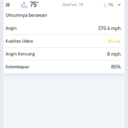
71° F
Titik Embun
75°
RealFeel® 78°
22
7%
0 (Gelap)
AccuLumen Brightness Index™
Umumnya berawan
71%
Tutupan Awan
STG 6 mph
Angin
10 mi
Jarak Pandang
Buruk
Kualitas Udara
30000 ft
Ketinggian Awan
8 mph
Angin Kencang
85%
Kelembapan
70° F
Titik Embun
0 (Gelap)
AccuLumen Brightness Index™
84%
Tutupan Awan
10 mi
Jarak Pandang