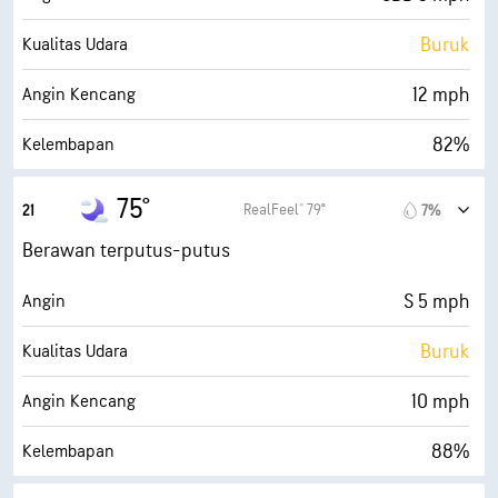
Buruk
Kualitas Udara
12 mph
Angin Kencang
82%
Kelembapan
72° F
Titik Embun
75°
RealFeel® 79°
21
7%
0 (Gelap)
AccuLumen Brightness Index™
Berawan terputus-putus
59%
Tutupan Awan
S 5 mph
Angin
10 mi
Jarak Pandang
Buruk
Kualitas Udara
30000 ft
Ketinggian Awan
10 mph
Angin Kencang
88%
Kelembapan