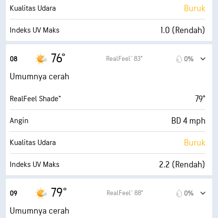
30000 ft
Ketinggian Awan
Buruk
Kualitas Udara
1.0 (Rendah)
Indeks UV Maks
7 mph
Angin Kencang
76°
RealFeel® 83°
08
0%
85%
Kelembapan
Umumnya cerah
68° F
Titik Embun
79°
RealFeel Shade™
4 (Redup)
AccuLumen Brightness Index™
BD 4 mph
Angin
34%
Tutupan Awan
Buruk
Kualitas Udara
10 mi
Jarak Pandang
2.2 (Rendah)
Indeks UV Maks
30000 ft
Ketinggian Awan
8 mph
Angin Kencang
79°
RealFeel® 88°
09
0%
78%
Kelembapan
Umumnya cerah