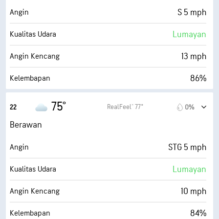
99%
Tutupan Awan
S 5 mph
Angin
10 mi
Jarak Pandang
Lumayan
Kualitas Udara
30000 ft
Ketinggian Awan
13 mph
Angin Kencang
86%
Kelembapan
70° F
Titik Embun
75°
RealFeel® 77°
22
0%
0 (Gelap)
AccuLumen Brightness Index™
Berawan
99%
Tutupan Awan
STG 5 mph
Angin
10 mi
Jarak Pandang
Lumayan
Kualitas Udara
30000 ft
Ketinggian Awan
10 mph
Angin Kencang
84%
Kelembapan