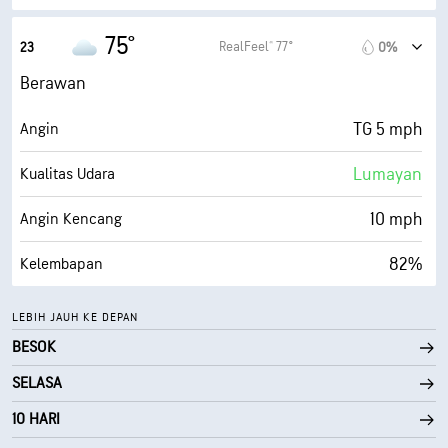
70° F
Titik Embun
75°
RealFeel® 77°
23
0%
0 (Gelap)
AccuLumen Brightness Index™
Berawan
100%
Tutupan Awan
TG 5 mph
Angin
10 mi
Jarak Pandang
Lumayan
Kualitas Udara
30000 ft
Ketinggian Awan
10 mph
Angin Kencang
82%
Kelembapan
69° F
Titik Embun
LEBIH JAUH KE DEPAN
BESOK
0 (Gelap)
AccuLumen Brightness Index™
SELASA
100%
Tutupan Awan
10 HARI
10 mi
Jarak Pandang