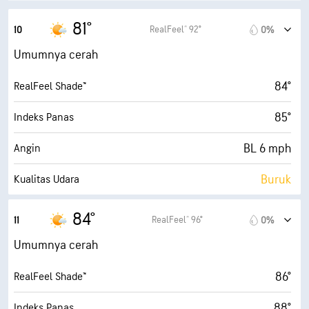
10 mi
Jarak Pandang
81°
RealFeel® 92°
10
0%
30000 ft
Ketinggian Awan
Umumnya cerah
84°
RealFeel Shade™
85°
Indeks Panas
BL 6 mph
Angin
Buruk
Kualitas Udara
5.5 (Tinggi)
Indeks UV Maks
84°
RealFeel® 96°
11
0%
13 mph
Angin Kencang
Umumnya cerah
67%
Kelembapan
86°
RealFeel Shade™
70° F
Titik Embun
88°
Indeks Panas