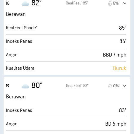
82°
RealFeel® 85°
18
5%
30000 ft
Ketinggian Awan
14 mph
Angin Kencang
Berawan
65%
Kelembapan
85°
RealFeel Shade™
71° F
Titik Embun
86°
Indeks Panas
0 (Gelap)
AccuLumen Brightness Index™
BBD 7 mph
Angin
98%
Tutupan Awan
Buruk
Kualitas Udara
10 mi
Jarak Pandang
0.0 (Rendah)
Indeks UV Maks
80°
RealFeel® 83°
19
0%
30000 ft
Ketinggian Awan
14 mph
Angin Kencang
Berawan
69%
Kelembapan
83°
Indeks Panas
71° F
Titik Embun
BD 6 mph
Angin