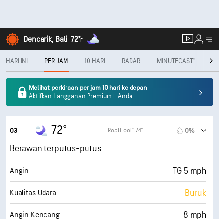
Dencarik, Bali
72°
F
HARI INI
PER JAM
10 HARI
RADAR
MINUTECAST®
PE
Melihat perkiraan per jam 10 hari ke depan
Aktifkan Langganan Premium+ Anda
72°
RealFeel® 74°
03
0%
Berawan terputus-putus
TG 5 mph
Angin
Buruk
Kualitas Udara
8 mph
Angin Kencang