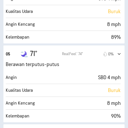
Buruk
Kualitas Udara
8 mph
Angin Kencang
89%
Kelembapan
68° F
Titik Embun
71°
RealFeel® 74°
05
0%
0 (Gelap)
AccuLumen Brightness Index™
Berawan terputus-putus
54%
Tutupan Awan
SBD 4 mph
Angin
10 mi
Jarak Pandang
Buruk
Kualitas Udara
30000 ft
Ketinggian Awan
8 mph
Angin Kencang
90%
Kelembapan