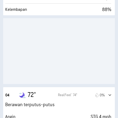
88%
Kelembapan
68° F
Titik Embun
0 (Gelap)
AccuLumen Brightness Index™
51%
Tutupan Awan
10 mi
Jarak Pandang
30000 ft
Ketinggian Awan
72°
RealFeel® 74°
04
0%
Berawan terputus-putus
STG 4 mph
Angin