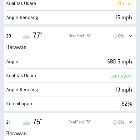
0 (Gelap)
AccuLumen Brightness Index™
Buruk
Kualitas Udara
99%
Tutupan Awan
15 mph
Angin Kencang
10 mi
Jarak Pandang
75%
Kelembapan
77°
RealFeel® 81°
20
0%
30000 ft
Ketinggian Awan
71° F
Titik Embun
Berawan
0 (Gelap)
AccuLumen Brightness Index™
SBD 5 mph
Angin
99%
Tutupan Awan
Lumayan
Kualitas Udara
10 mi
Jarak Pandang
13 mph
Angin Kencang
30000 ft
Ketinggian Awan
82%
Kelembapan
71° F
Titik Embun
75°
RealFeel® 78°
21
0%
0 (Gelap)
AccuLumen Brightness Index™
Berawan