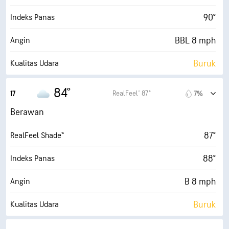
70° F
Titik Embun
90°
Indeks Panas
2 (Gelap)
AccuLumen Brightness Index™
BBL 8 mph
Angin
94%
Tutupan Awan
Buruk
Kualitas Udara
10 mi
Jarak Pandang
1.1 (Rendah)
Indeks UV Maks
84°
RealFeel® 87°
17
7%
30000 ft
Ketinggian Awan
14 mph
Angin Kencang
Berawan
62%
Kelembapan
87°
RealFeel Shade™
71° F
Titik Embun
88°
Indeks Panas
1 (Gelap)
AccuLumen Brightness Index™
B 8 mph
Angin
96%
Tutupan Awan
Buruk
Kualitas Udara
10 mi
Jarak Pandang
0.5 (Rendah)
Indeks UV Maks