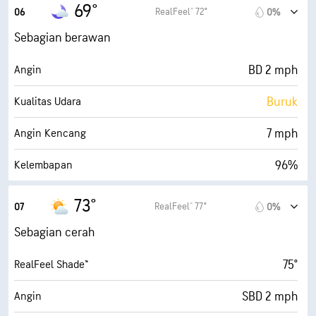
68° F
Titik Embun
69°
RealFeel® 72°
06
0%
0 (Gelap)
AccuLumen Brightness Index™
Sebagian berawan
58%
Tutupan Awan
BD 2 mph
Angin
10 mi
Jarak Pandang
Buruk
Kualitas Udara
30000 ft
Ketinggian Awan
7 mph
Angin Kencang
96%
Kelembapan
68° F
Titik Embun
73°
RealFeel® 77°
07
0%
0 (Gelap)
AccuLumen Brightness Index™
Sebagian cerah
46%
Tutupan Awan
75°
RealFeel Shade™
10 mi
Jarak Pandang
SBD 2 mph
Angin