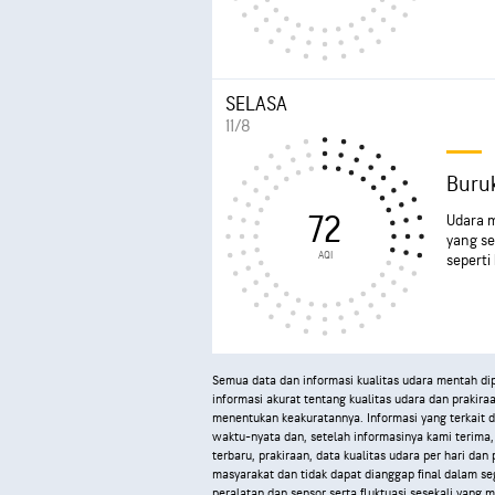
SELASA
11/8
Buru
72
Udara m
yang se
AQI
seperti
Semua data dan informasi kualitas udara mentah d
informasi akurat tentang kualitas udara dan prakira
menentukan keakuratannya. Informasi yang terkait 
waktu-nyata dan, setelah informasinya kami terima,
terbaru, prakiraan, data kualitas udara per hari da
masyarakat dan tidak dapat dianggap final dalam s
peralatan dan sensor serta fluktuasi sesekali yang