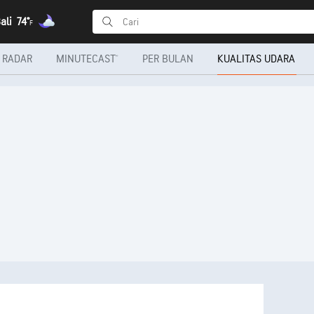
ali
74°
F
RADAR
MINUTECAST®
PER BULAN
KUALITAS UDARA