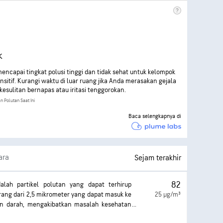
k
encapai tingkat polusi tinggi dan tidak sehat untuk kelompok
nsitif. Kurangi waktu di luar ruang jika Anda merasakan gejala
 kesulitan bernapas atau iritasi tenggorokan.
n Polutan Saat Ini
Baca selengkapnya di
ara
Sejam terakhir
82
dalah partikel polutan yang dapat terhirup
ang dari 2,5 mikrometer yang dapat masuk ke
25 µg/m³
an darah, mengakibatkan masalah kesehatan
rparah adalah pada paru-paru dan jantung.