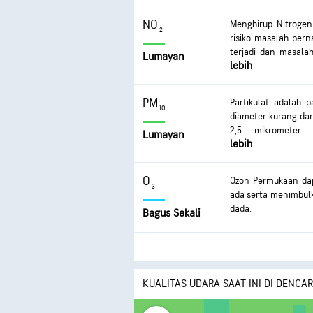
Keterpaparan dap
bernapas, asma par
NO
Menghirup Nitrogen
kronis.
2
risiko masalah per
terjadi dan masalah
Lumayan
lebih
pernapasan dapat te
PM
Partikulat adalah 
10
diameter kurang dari
2,5 mikrometer
Lumayan
lebih
mengakibatkan m
mengakibatkan irita
bernapas, dan asma
O
Ozon Permukaan da
sering dapat mengaki
3
ada serta menimbulka
dada.
Bagus Sekali
KUALITAS UDARA SAAT INI DI DENCAR