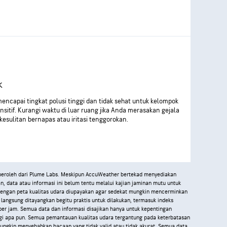
k
encapai tingkat polusi tinggi dan tidak sehat untuk kelompok
nsitif. Kurangi waktu di luar ruang jika Anda merasakan gejala
 kesulitan bernapas atau iritasi tenggorokan.
iperoleh dari Plume Labs. Meskipun AccuWeather bertekad menyediakan
an, data atau informasi ini belum tentu melalui kajian jaminan mutu untuk
dengan peta kualitas udara diupayakan agar sedekat mungkin mencerminkan
 langsung ditayangkan begitu praktis untuk dilakukan, termasuk indeks
n per jam. Semua data dan informasi disajikan hanya untuk kepentingan
egi apa pun. Semua pemantauan kualitas udara tergantung pada keterbatasan
 mungkin menyebabkan bacaan yang tidak valid atau tidak akurat. Semua data