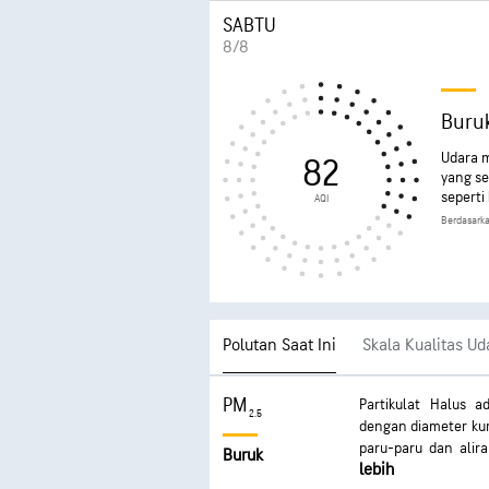
SABTU
8/8
Buru
Udara m
82
yang se
seperti
AQI
Berdasarka
Polutan Saat Ini
Skala Kualitas Ud
PM
Partikulat Halus a
2.5
dengan diameter kur
paru-paru dan alir
Buruk
lebih
serius. Dampak te