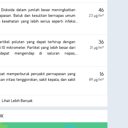
at mengakibatkan batuk atau kesulitan
ah, dan berkembangnya penyakit pernapasan
46
 Dioksida dalam jumlah besar meningkatkan
napasan. Batuk dan kesulitan bernapas umum
23 µg/m³
 kesehatan yang lebih serius seperti infeksi
rjadi dengan keterpaparan lebih lama.
36
partikel polutan yang dapat terhirup dengan
 10 mikrometer. Partikel yang lebih besar dari
31 µg/m³
 dapat mengendap di saluran napas,
asalah kesehatan. Keterpaparan dapat
si mata dan tenggorokan, batuk atau kesulitan
 parah. Keterpaparan berlebihan yang lebih
16
pat memperburuk penyakit pernapasan yang
batkan efek kesehatan yang lebih serius.
n iritasi tenggorokan, sakit kepala, dan sakit
49 µg/m³
Lihat Lebih Banyak
IK