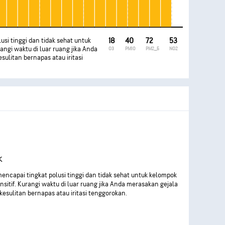
usi tinggi dan tidak sehat untuk
18
40
72
53
angi waktu di luar ruang jika Anda
O3
PM10
PM2_5
NO2
sulitan bernapas atau iritasi
k
encapai tingkat polusi tinggi dan tidak sehat untuk kelompok
nsitif. Kurangi waktu di luar ruang jika Anda merasakan gejala
 kesulitan bernapas atau iritasi tenggorokan.