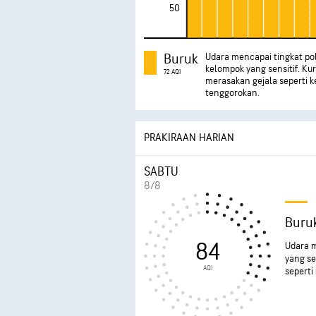
50
Buruk
Udara mencapai tingkat pol
kelompok yang sensitif. Kur
72 AQI
merasakan gejala seperti ke
tenggorokan.
PRAKIRAAN HARIAN
SABTU
8/8
Buru
84
Udara m
yang se
AQI
seperti