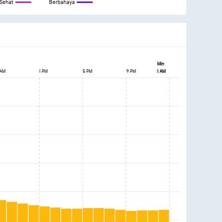
 Sehat
Berbahaya
Min
 AM
1 PM
5 PM
9 PM
1 AM