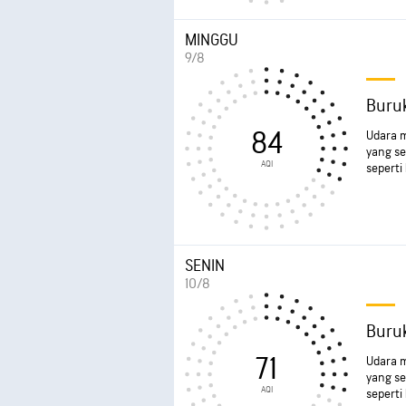
MINGGU
9/8
Buru
84
Udara m
yang se
AQI
seperti
SENIN
10/8
Buru
71
Udara m
yang se
AQI
seperti