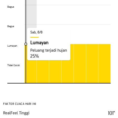
Bagus
Bagus
Bagus
Bagus
Sab, 8/8
Lumayan
Lumayan
Lumayan
Peluang terjadi hujan
25%
Tidak Cocok
Tidak Cocok
FAKTOR CUACA HARI INI
101°
RealFeel Tinggi