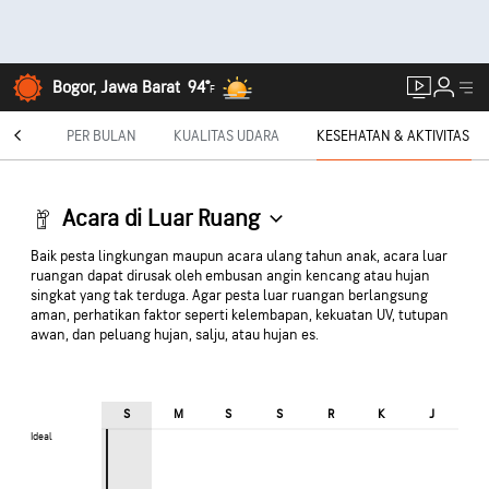
Bogor, Jawa Barat
94°
F
AST®
PER BULAN
KUALITAS UDARA
KESEHATAN & AKTIVITAS
Acara di Luar Ruang
Baik pesta lingkungan maupun acara ulang tahun anak, acara luar
ruangan dapat dirusak oleh embusan angin kencang atau hujan
singkat yang tak terduga. Agar pesta luar ruangan berlangsung
aman, perhatikan faktor seperti kelembapan, kekuatan UV, tutupan
awan, dan peluang hujan, salju, atau hujan es.
S
M
S
S
R
K
J
Ideal
Ideal