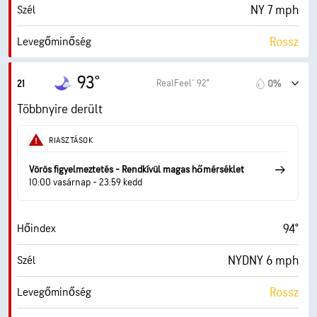
NY 7 mph
Szél
Rossz
Levegőminőség
0.0 (Alacsony)
Max UV Index
93°
RealFeel® 92°
21
0%
16 mph
Széllök.
Többnyire derült
33%
Páratart.
RIASZTÁSOK
62° F
Harmatppont
Vörös figyelmeztetés - Rendkívül magas hőmérséklet
10:00 vasárnap - 23:59 kedd
0 (Sötét)
AccuLumen Brightness Index™
94°
Hőindex
17%
Felhőtakaró
NYDNY 6 mph
Szél
10 mf
Látási visz.
Rossz
Levegőminőség
30000 láb
Felhőalap