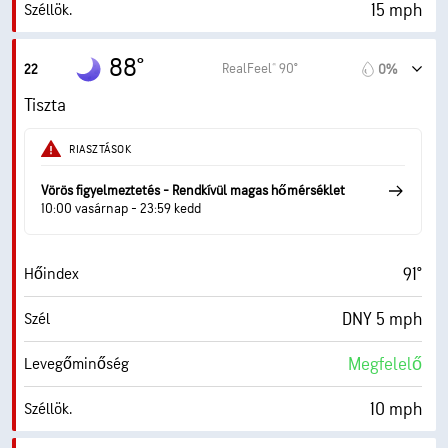
15 mph
Széllök.
40%
Páratart.
88°
RealFeel® 90°
22
0%
65° F
Harmatppont
Tiszta
0 (Sötét)
AccuLumen Brightness Index™
RIASZTÁSOK
11%
Felhőtakaró
Vörös figyelmeztetés - Rendkívül magas hőmérséklet
10:00 vasárnap - 23:59 kedd
10 mf
Látási visz.
91°
Hőindex
30000 láb
Felhőalap
DNY 5 mph
Szél
Megfelelő
Levegőminőség
10 mph
Széllök.