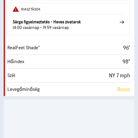
9 (Nagyon világos)
AccuLumen Brightness Index™
RIASZTÁSOK
16%
Felhőtakaró
Sárga figyelmeztetés - Heves zivatarok
10 mf
Látási visz.
14:00 vasárnap - 19:59 vasárnap
30000 láb
Felhőalap
96°
RealFeel Shade™
98°
Hőindex
NY 7 mph
Szél
Rossz
Levegőminőség
0.9 (Alacsony)
Max UV Index
16 mph
Széllök.
28%
Páratart.