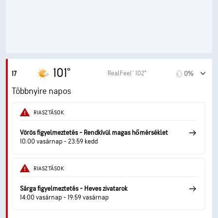
59° F
Harmatppont
9 (Nagyon világos)
AccuLumen Brightness Index™
13%
Felhőtakaró
10 mf
Látási visz.
101°
RealFeel® 102°
17
0%
30000 láb
Felhőalap
Többnyire napos
RIASZTÁSOK
Vörös figyelmeztetés - Rendkívül magas hőmérséklet
10:00 vasárnap - 23:59 kedd
RIASZTÁSOK
Sárga figyelmeztetés - Heves zivatarok
14:00 vasárnap - 19:59 vasárnap