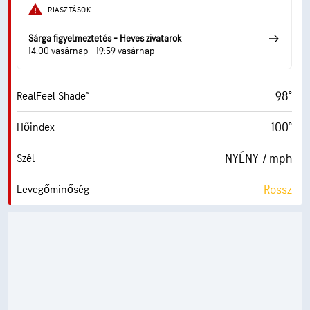
RIASZTÁSOK
Sárga figyelmeztetés - Heves zivatarok
14:00 vasárnap - 19:59 vasárnap
98°
RealFeel Shade™
100°
Hőindex
NYÉNY 7 mph
Szél
Rossz
Levegőminőség
4.1 (Közepes)
Max UV Index
12 mph
Széllök.
26%
Páratart.