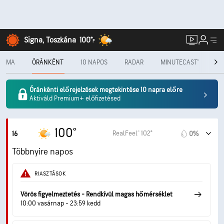
Signa, Toszkána
100°
F
MA
ÓRÁNKÉNT
10 NAPOS
RADAR
MINUTECAST®
HA
Óránkénti előrejelzések megtekintése 10 napra előre
Aktiváld Premium+ előfizetésed
100°
RealFeel® 102°
16
0%
Többnyire napos
RIASZTÁSOK
Vörös figyelmeztetés - Rendkívül magas hőmérséklet
10:00 vasárnap - 23:59 kedd