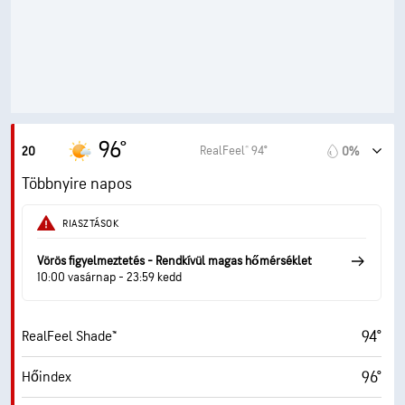
60° F
Harmatppont
6 (Közepes)
AccuLumen Brightness Index™
16%
Felhőtakaró
10 mf
Látási visz.
96°
RealFeel® 94°
20
0%
30000 láb
Felhőalap
Többnyire napos
RIASZTÁSOK
Vörös figyelmeztetés - Rendkívül magas hőmérséklet
10:00 vasárnap - 23:59 kedd
94°
RealFeel Shade™
96°
Hőindex