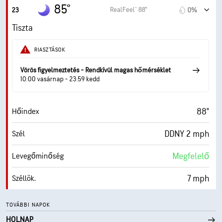
49%
Páratart.
85°
RealFeel® 88°
23
0%
67° F
Harmatppont
Tiszta
0 (Sötét)
AccuLumen Brightness Index™
RIASZTÁSOK
6%
Felhőtakaró
Vörös figyelmeztetés - Rendkívül magas hőmérséklet
10:00 vasárnap - 23:59 kedd
10 mf
Látási visz.
88°
Hőindex
30000 láb
Felhőalap
DDNY 2 mph
Szél
Megfelelő
Levegőminőség
7 mph
Széllök.
57%
Páratart.
TOVÁBBI NAPOK
HOLNAP