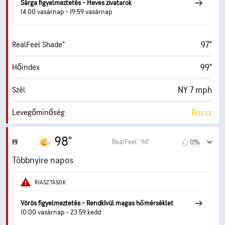
Sárga figyelmeztetés - Heves zivatarok
10 mf
Látási visz.
14:00 vasárnap - 19:59 vasárnap
30000 láb
Felhőalap
97°
RealFeel Shade™
99°
Hőindex
NY 7 mph
Szél
Rossz
Levegőminőség
1.8 (Alacsony)
Max UV Index
98°
RealFeel® 96°
19
0%
15 mph
Széllök.
Többnyire napos
25%
Páratart.
RIASZTÁSOK
58° F
Harmatppont
Vörös figyelmeztetés - Rendkívül magas hőmérséklet
10:00 vasárnap - 23:59 kedd