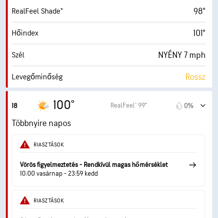
98°
RealFeel Shade™
101°
Hőindex
NYÉNY 7 mph
Szél
Rossz
Levegőminőség
2.8 (Közepes)
Max UV Index
100°
RealFeel® 99°
18
0%
13 mph
Széllök.
Többnyire napos
24%
Páratart.
RIASZTÁSOK
58° F
Harmatppont
Vörös figyelmeztetés - Rendkívül magas hőmérséklet
10:00 vasárnap - 23:59 kedd
9 (Nagyon világos)
AccuLumen Brightness Index™
RIASZTÁSOK
15%
Felhőtakaró