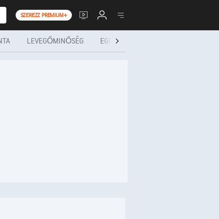
SZEREZZ PREMIUM+
NTA
LEVEGŐMINŐSÉG
EGÉSZSÉG ÉS TEVÉKENYSÉGEK