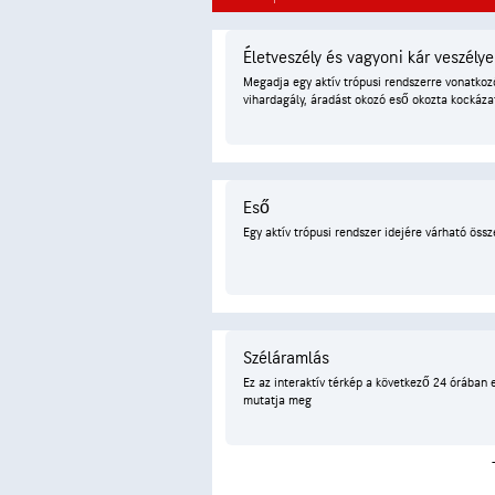
Életveszély és vagyoni kár veszélye
Megadja egy aktív trópusi rendszerre vonatkoz
vihardagály, áradást okozó eső okozta kockázat
Eső
Egy aktív trópusi rendszer idejére várható öss
Széláramlás
Ez az interaktív térkép a következő 24 órában 
mutatja meg