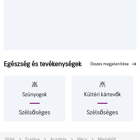
Egészség és tevékenységek
összes megjelenítése
Szúnyogok
Kültéri kártevők
Szélsőséges
Szélsőséges
Világ
Európa
Ausztria
Bécs
Mariahilf