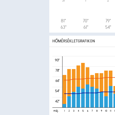
31
1
2
81°
70°
79°
63°
61°
54°
HŐMÉRSÉKLETGRAFIKON
90°
78°
66°
54°
42°
máj.
1
2
3
4
5
6
7
8
9
10
11