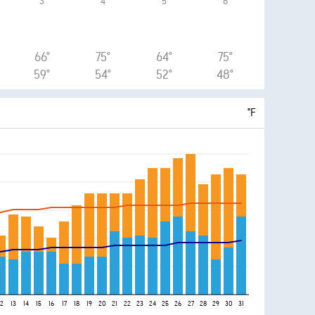
3
4
5
6
66°
75°
64°
75°
59°
54°
52°
48°
°F
12
13
14
15
16
17
18
19
20
21
22
23
24
25
26
27
28
29
30
31