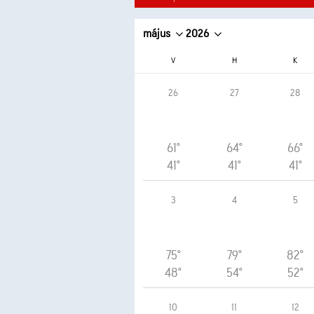
május
2026
V
H
K
26
27
28
61°
64°
66°
41°
41°
41°
3
4
5
75°
79°
82°
48°
54°
52°
10
11
12