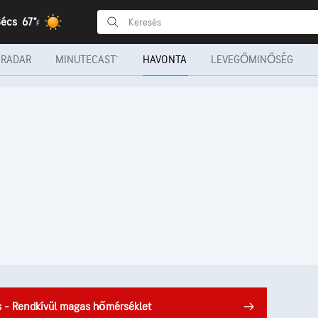
Bécs
67°
F
RADAR
MINUTECAST®
HAVONTA
LEVEGŐMINŐSÉG
s - Rendkívül magas hőmérséklet