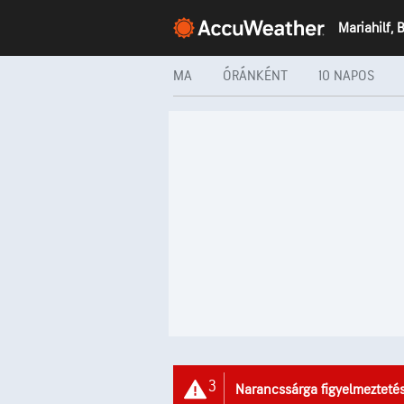
Mariahilf, 
MA
ÓRÁNKÉNT
10 NAPOS
3
Narancssárga figyelmezteté