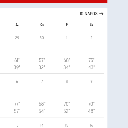
10 NAPOS
Sz
Cs
P
Sz
29
30
1
2
61°
57°
68°
75°
39°
32°
34°
43°
6
7
8
9
77°
68°
70°
70°
57°
54°
52°
48°
13
14
15
16