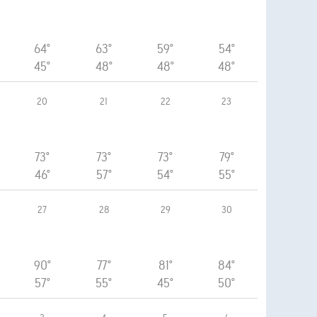
64°
63°
59°
54°
45°
48°
48°
48°
20
21
22
23
73°
73°
73°
79°
46°
57°
54°
55°
27
28
29
30
90°
77°
81°
84°
57°
55°
45°
50°