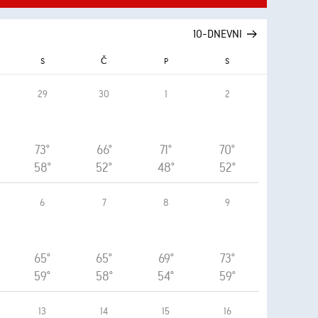
10-DNEVNI
S
Č
P
S
29
30
1
2
73°
66°
71°
70°
58°
52°
48°
52°
6
7
8
9
65°
65°
69°
73°
59°
58°
54°
59°
13
14
15
16