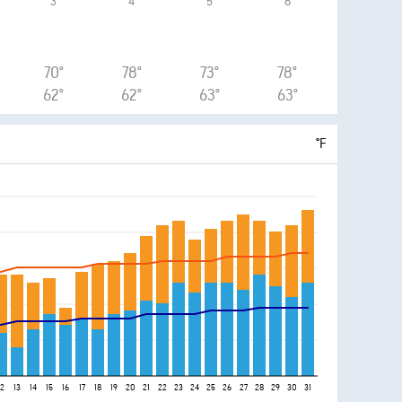
3
4
5
6
70°
78°
73°
78°
62°
62°
63°
63°
°F
12
13
14
15
16
17
18
19
20
21
22
23
24
25
26
27
28
29
30
31