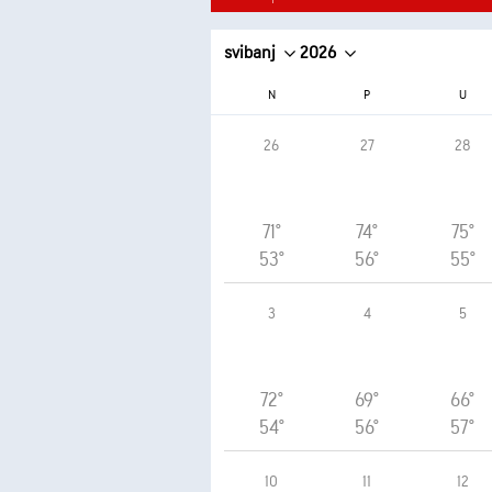
svibanj
2026
N
P
U
26
27
28
71°
74°
75°
53°
56°
55°
3
4
5
72°
69°
66°
54°
56°
57°
10
11
12