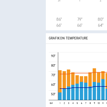
31
1
2
86°
79°
80°
66°
66°
64°
GRAFIKON TEMPERATURE
90°
80°
70°
60°
50°
svi
1
2
3
4
5
6
7
8
9
10
11