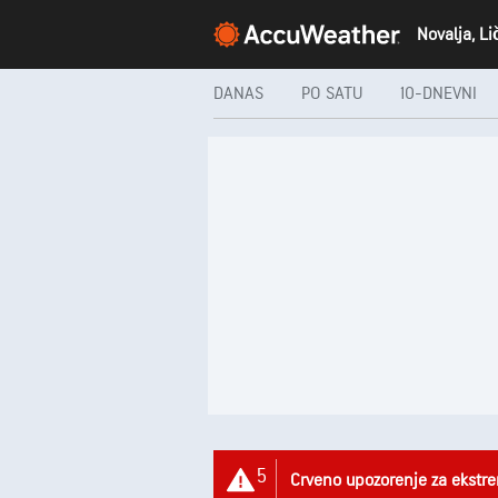
DANAS
PO SATU
10-DNEVNI
5
Crveno upozorenje za ekstr