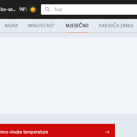
Novalja, Ličko-senjska
98°
F
RADAR
MINUTECAST®
MJESEČNO
KAKVOĆA ZRAKA
emno visoke temperature