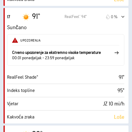
4.1 (Umjereno)
Maksimalni UV indeks
91°
RealFeel® 94°
17
0 %
15 mi/h
Naleti
Sunčano
44 %
Vlažnost
UPOZORENJA
67° F
Točka orošavanja
Crveno upozorenje za ekstremno visoke temperature
00:01 ponedjeljak - 23:59 ponedjeljak
10 (Vrlo svijetlo)
AccuLumen Brightness Index™
91°
RealFeel Shade™
3 %
Pokrivenost oblacima
95°
Indeks topline
10 mi
Vidljivost
JZ 10 mi/h
Vjetar
30000 ft
Baza oblaka
Loše
Kakvoća zraka
2.8 (Umjereno)
Maksimalni UV indeks