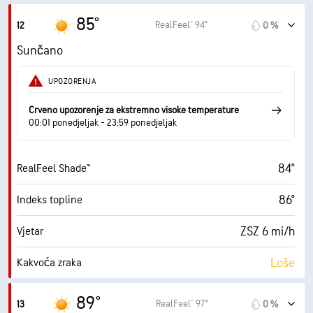
10 mi
Vidljivost
85°
RealFeel® 94°
12
0 %
30000 ft
Baza oblaka
Sunčano
UPOZORENJA
Crveno upozorenje za ekstremno visoke temperature
00:01 ponedjeljak - 23:59 ponedjeljak
84°
RealFeel Shade™
86°
Indeks topline
ZSZ 6 mi/h
Vjetar
Loše
Kakvoća zraka
7.0 (Visoko)
Maksimalni UV indeks
89°
RealFeel® 97°
13
0 %