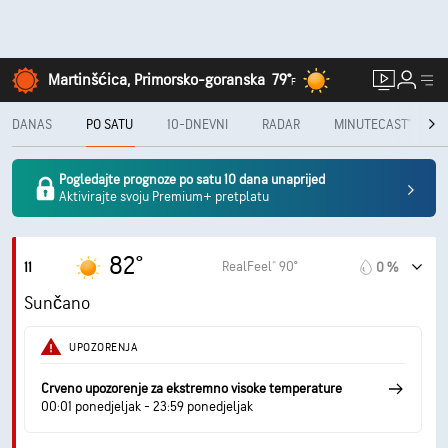
Martinšćica, Primorsko-goranska
79°
F
DANAS
PO SATU
10-DNEVNI
RADAR
MINUTECAST®
Pogledajte prognoze po satu 10 dana unaprijed
Aktivirajte svoju Premium+ pretplatu
82°
RealFeel® 90°
11
0 %
Sunčano
UPOZORENJA
Crveno upozorenje za ekstremno visoke temperature
00:01 ponedjeljak - 23:59 ponedjeljak