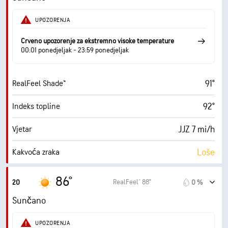
49 %
Vlažnost
UPOZORENJA
68° F
Točka orošavanja
Crveno upozorenje za ekstremno visoke temperature
00:01 ponedjeljak - 23:59 ponedjeljak
10 (Vrlo svijetlo)
AccuLumen Brightness Index™
91°
RealFeel Shade™
2 %
Pokrivenost oblacima
92°
Indeks topline
10 mi
Vidljivost
JJZ 7 mi/h
Vjetar
30000 ft
Baza oblaka
Loše
Kakvoća zraka
0.9 (Niski)
Maksimalni UV indeks
86°
RealFeel® 88°
20
0 %
14 mi/h
Naleti
Sunčano
51 %
Vlažnost
UPOZORENJA