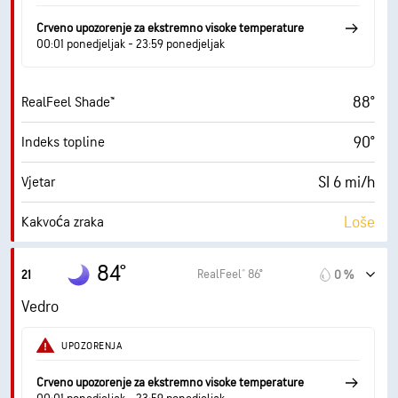
68° F
Točka orošavanja
Crveno upozorenje za ekstremno visoke temperature
00:01 ponedjeljak - 23:59 ponedjeljak
7 (Svijetlo)
AccuLumen Brightness Index™
88°
RealFeel Shade™
1 %
Pokrivenost oblacima
90°
Indeks topline
10 mi
Vidljivost
SI 6 mi/h
Vjetar
30000 ft
Baza oblaka
Loše
Kakvoća zraka
0.0 (Niski)
Maksimalni UV indeks
84°
RealFeel® 86°
21
0 %
12 mi/h
Naleti
Vedro
55 %
Vlažnost
UPOZORENJA
68° F
Točka orošavanja
Crveno upozorenje za ekstremno visoke temperature