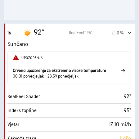
10 (Vrlo svijetlo)
AccuLumen Brightness Index™
2 %
Pokrivenost oblacima
10 mi
Vidljivost
92°
RealFeel® 96°
16
0 %
30000 ft
Baza oblaka
Sunčano
UPOZORENJA
Crveno upozorenje za ekstremno visoke temperature
00:01 ponedjeljak - 23:59 ponedjeljak
92°
RealFeel Shade™
95°
Indeks topline
JZ 10 mi/h
Vjetar
Loše
Kakvoća zraka