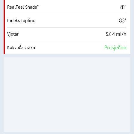
81°
RealFeel Shade™
83°
Indeks topline
SZ 4 mi/h
Vjetar
Prosječno
Kakvoća zraka
5.3 (Umjereno)
Maksimalni UV indeks
7 mi/h
Naleti
53 %
Vlažnost
63° F
Točka orošavanja
10 (Vrlo svijetlo)
AccuLumen Brightness Index™
0 %
Pokrivenost oblacima