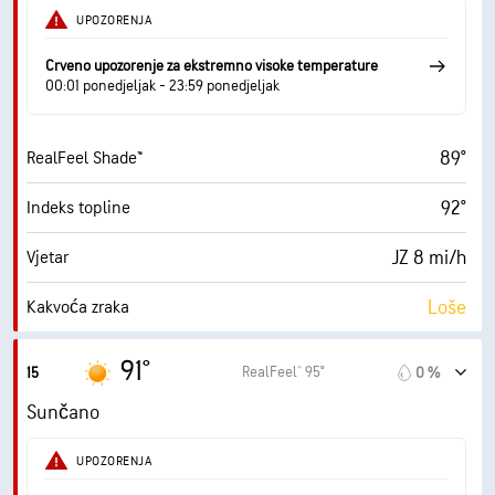
43 %
Vlažnost
UPOZORENJA
64° F
Točka orošavanja
Crveno upozorenje za ekstremno visoke temperature
00:01 ponedjeljak - 23:59 ponedjeljak
10 (Vrlo svijetlo)
AccuLumen Brightness Index™
89°
RealFeel Shade™
1 %
Pokrivenost oblacima
92°
Indeks topline
10 mi
Vidljivost
JZ 8 mi/h
Vjetar
30000 ft
Baza oblaka
Loše
Kakvoća zraka
7.0 (Visoko)
Maksimalni UV indeks
91°
RealFeel® 95°
15
0 %
9 mi/h
Naleti
Sunčano
43 %
Vlažnost
UPOZORENJA