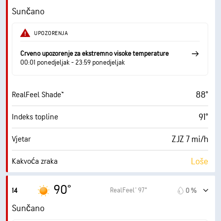
7 mi/h
Naleti
Sunčano
48 %
Vlažnost
UPOZORENJA
64° F
Točka orošavanja
Crveno upozorenje za ekstremno visoke temperature
00:01 ponedjeljak - 23:59 ponedjeljak
10 (Vrlo svijetlo)
AccuLumen Brightness Index™
88°
RealFeel Shade™
1 %
Pokrivenost oblacima
91°
Indeks topline
10 mi
Vidljivost
ZJZ 7 mi/h
Vjetar
30000 ft
Baza oblaka
Loše
Kakvoća zraka
7.7 (Vrlo visoko)
Maksimalni UV indeks
90°
RealFeel® 97°
14
0 %
8 mi/h
Naleti
Sunčano