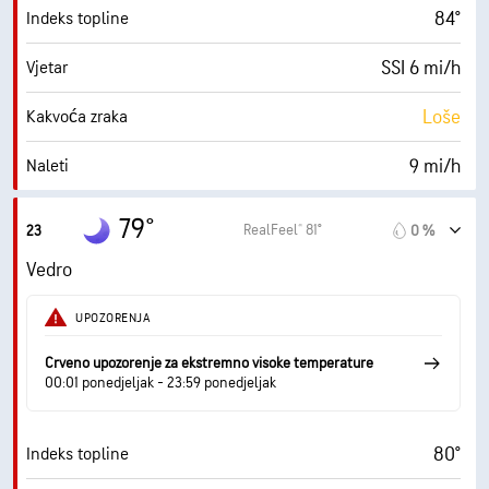
84°
Indeks topline
30000 ft
Baza oblaka
SSI 6 mi/h
Vjetar
Loše
Kakvoća zraka
9 mi/h
Naleti
62 %
Vlažnost
79°
RealFeel® 81°
23
0 %
68° F
Točka orošavanja
Vedro
0 (Tamno)
AccuLumen Brightness Index™
UPOZORENJA
1 %
Pokrivenost oblacima
Crveno upozorenje za ekstremno visoke temperature
00:01 ponedjeljak - 23:59 ponedjeljak
10 mi
Vidljivost
80°
Indeks topline
30000 ft
Baza oblaka