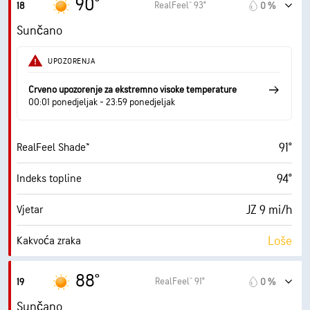
90°
RealFeel® 93°
18
0 %
17 mi/h
Naleti
Sunčano
47 %
Vlažnost
UPOZORENJA
68° F
Točka orošavanja
Crveno upozorenje za ekstremno visoke temperature
00:01 ponedjeljak - 23:59 ponedjeljak
10 (Vrlo svijetlo)
AccuLumen Brightness Index™
91°
RealFeel Shade™
3 %
Pokrivenost oblacima
94°
Indeks topline
10 mi
Vidljivost
JZ 9 mi/h
Vjetar
30000 ft
Baza oblaka
Loše
Kakvoća zraka
1.8 (Niski)
Maksimalni UV indeks
88°
RealFeel® 91°
19
0 %
15 mi/h
Naleti
Sunčano