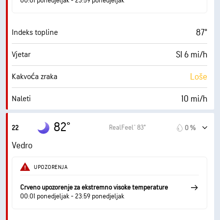
00:01 ponedjeljak - 23:59 ponedjeljak
0 (Tamno)
AccuLumen Brightness Index™
87°
Indeks topline
1 %
Pokrivenost oblacima
SI 6 mi/h
Vjetar
10 mi
Vidljivost
Loše
Kakvoća zraka
30000 ft
Baza oblaka
10 mi/h
Naleti
59 %
Vlažnost
82°
RealFeel® 83°
22
0 %
68° F
Točka orošavanja
Vedro
0 (Tamno)
AccuLumen Brightness Index™
UPOZORENJA
1 %
Pokrivenost oblacima
Crveno upozorenje za ekstremno visoke temperature
00:01 ponedjeljak - 23:59 ponedjeljak
10 mi
Vidljivost