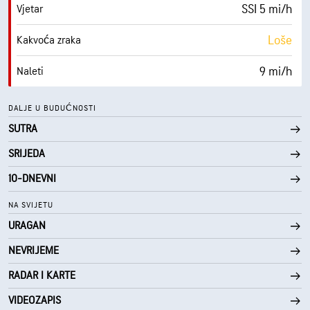
SSI 5 mi/h
Vjetar
Loše
Kakvoća zraka
9 mi/h
Naleti
66 %
Vlažnost
DALJE U BUDUĆNOSTI
SUTRA
67° F
Točka orošavanja
SRIJEDA
0 (Tamno)
AccuLumen Brightness Index™
10-DNEVNI
2 %
Pokrivenost oblacima
NA SVIJETU
URAGAN
10 mi
Vidljivost
NEVRIJEME
30000 ft
Baza oblaka
RADAR I KARTE
VIDEOZAPIS