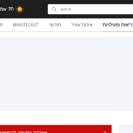
lfov
71°
F
יאות ופעילויות
איכות אוויר
חודשי
MINUTECAST®
מ