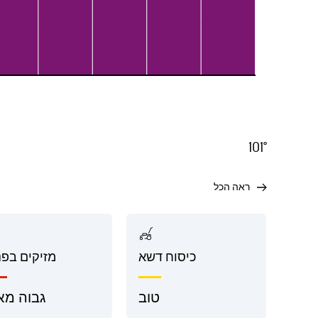
101°
ראה הכל
בחוץ
כיסוח דשא
מזיקים בפנ
טוב
טוב
גבוה מא