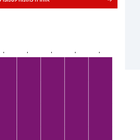
אזהרה כתומה לטמפרטו
י
י
י
י
י