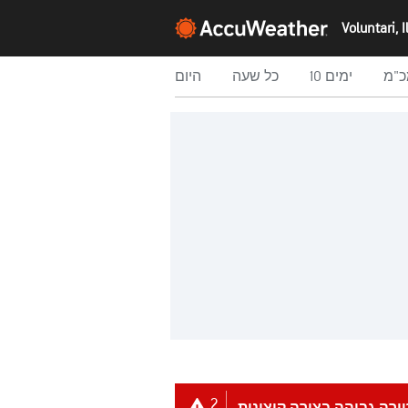
Voluntari, I
כ"מ
10 ימים
כל שעה
היום
2