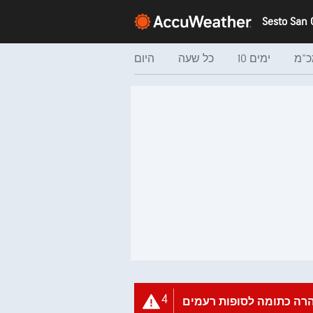
כ"מ
10 ימים
כל שעה
היום
4
רה כתומה לסופות רעמים