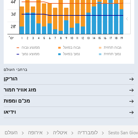
44°
36°
28°
ינו׳
1
2
3
4
5
6
7
8
9
10
11
12
13
14
15
16
17
18
19
20
21
גבוה תחזית
גבוה בפועל
ממוצע גבוה
נמוך תחזית
נמוך בפועל
ממוצע נמוך
ברחבי העולם
הוריקן
מזג אוויר חמור
מכ"ם ומפות
וידיאו
Sesto San Gio
לומברדיה
איטליה
אירופה
העולם