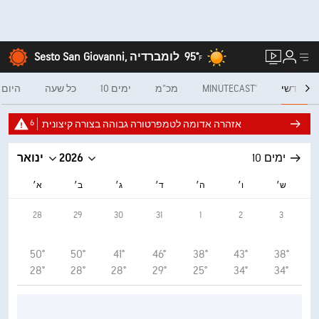
95°
Sesto San Giovanni, לומברדיה
F
חודשי
MINUTECAST®
מכ"מ
10 ימים
כל שעה
היום
6
אזהרה אדומה לטמפרטורה גבוהה בצורה קיצונית
10 ימים
2026
ינואר
ש׳
ו׳
ה׳
ד׳
ג׳
ב׳
א׳
28
29
30
31
1
2
3
50°
50°
41°
46°
38°
43°
38°
28°
28°
28°
29°
25°
34°
34°