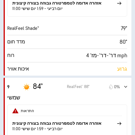
7 (בהיר)
AccuLumen Brightness Index™
אזהרה אדומה לטמפרטורה גבוהה בצורה קיצונית
11:00 יום רביעי - 1:59 יום שישי
2%
כיסוי עננים
79°
RealFeel Shade™
10 מייל
ראות
80°
מדד חום
‎30000 ft
תקרת עננים
דר'-דר'-מז' 4 mph
רוח
גרוע
איכות אוויר
1.9 (נמוך)
מדד UV מרבי
84°
RealFeel® 88°
9
0%
9 mph
משב רוח
שמשי
57%
לחות
התראות
63° F
נקודת טל
אזהרה אדומה לטמפרטורה גבוהה בצורה קיצונית
11:00 יום רביעי - 1:59 יום שישי