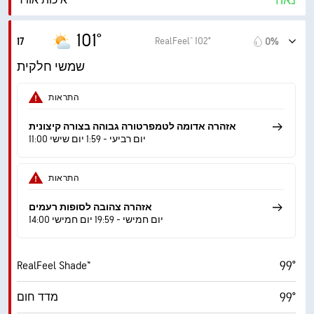
נאה
איכות אוויר
4.1 (בינוני)
מדד UV מרבי
101°
RealFeel® 102°
17
0%
14 mph
משב רוח
שמשי חלקית
21%
לחות
התראות
55° F
נקודת טל
אזהרה אדומה לטמפרטורה גבוהה בצורה קיצונית
11:00 יום רביעי - 1:59 יום שישי
9 (בהיר מ.)
AccuLumen Brightness Index™
התראות
32%
כיסוי עננים
אזהרה צהובה לסופות רעמים
10 מייל
ראות
14:00 יום חמישי - 19:59 יום חמישי
‎30000 ft
תקרת עננים
99°
RealFeel Shade™
99°
מדד חום