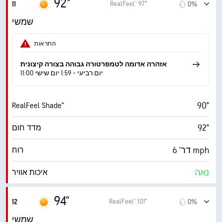
92°
RealFeel® 97°
11
0%
‎30000 ft
תקרת עננים
שמשי
התראות
אזהרה אדומה לטמפרטורה גבוהה בצורה קיצונית
11:00 יום רביעי - 1:59 יום שישי
90°
RealFeel Shade™
92°
מדד חום
דר' 6 mph
רוח
נאה
איכות אוויר
5.4 (בינוני)
מדד UV מרבי
94°
RealFeel® 101°
12
0%
14 mph
משב רוח
שמשי