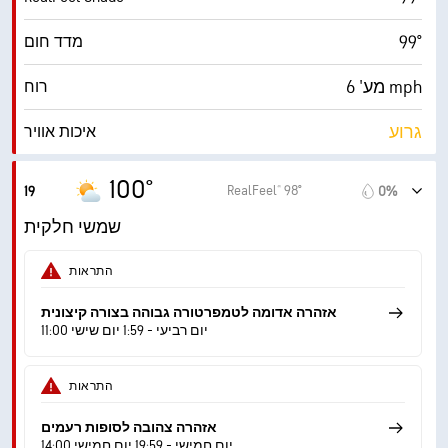
99°
מדד חום
מע' 6 mph
רוח
גרוע
איכות אוויר
1.9 (נמוך)
מדד UV מרבי
100°
RealFeel® 98°
19
0%
14 mph
משב רוח
שמשי חלקית
21%
לחות
התראות
54° F
נקודת טל
אזהרה אדומה לטמפרטורה גבוהה בצורה קיצונית
11:00 יום רביעי - 1:59 יום שישי
8 (בהיר)
AccuLumen Brightness Index™
התראות
43%
כיסוי עננים
אזהרה צהובה לסופות רעמים
10 מייל
ראות
14:00 יום חמישי - 19:59 יום חמישי