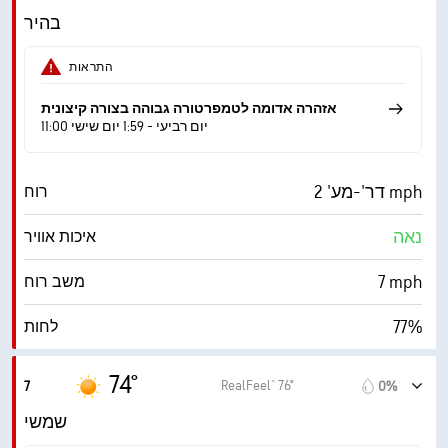
0 (כהה)
AccuLumen Brightness Index™
בהיר
0%
כיסוי עננים
התראות
10 מייל
ראות
אזהרה אדומה לטמפרטורה גבוהה בצורה קיצונית
11:00 יום רביעי - 1:59 יום שישי
‎30000 ft
תקרת עננים
דר'-מע' 2 mph
רוח
נאה
איכות אוויר
7 mph
משב רוח
77%
לחות
64° F
נקודת טל
74°
RealFeel® 76°
7
0%
1 (כהה)
AccuLumen Brightness Index™
שמשי