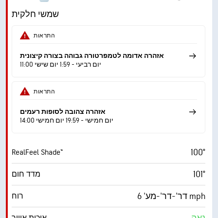
14 mph
משב רוח
שמשי חלקית
23%
לחות
התראות
56° F
נקודת טל
אזהרה אדומה לטמפרטורה גבוהה בצורה קיצונית
11:00 יום רביעי - 1:59 יום שישי
9 (בהיר מ.)
AccuLumen Brightness Index™
התראות
21%
כיסוי עננים
אזהרה צהובה לסופות רעמים
10 מייל
ראות
14:00 יום חמישי - 19:59 יום חמישי
‎30000 ft
תקרת עננים
100°
RealFeel Shade™
101°
מדד חום
דר'-דר'-מע' 6 mph
רוח