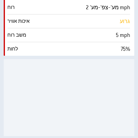
מע'-צפ'-מע' 2 mph
רוח
גרוע
איכות אוויר
5 mph
משב רוח
75%
לחות
63° F
נקודת טל
0 (כהה)
AccuLumen Brightness Index™
17%
כיסוי עננים
10 מייל
ראות
‎33400 ft
תקרת עננים