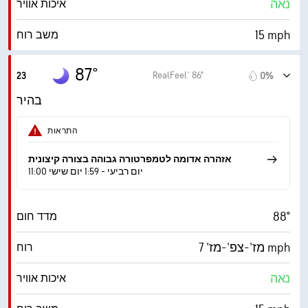
נאה
איכות אוויר
15 mph
משב רוח
37%
לחות
87°
RealFeel® 86°
23
0%
61° F
נקודת טל
בהיר
0 (כהה)
AccuLumen Brightness Index™
התראות
19%
כיסוי עננים
אזהרה אדומה לטמפרטורה גבוהה בצורה קיצונית
11:00 יום רביעי - 1:59 יום שישי
10 מייל
ראות
88°
מדד חום
‎30000 ft
תקרת עננים
מז'-צפ'-מז' 7 mph
רוח
נאה
איכות אוויר