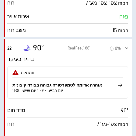
צפ'-צפ'-מע' 7 mph
רוח
10 מייל
ראות
נאה
איכות אוויר
‎30000 ft
תקרת עננים
15 mph
משב רוח
31%
לחות
90°
RealFeel® 88°
22
0%
58° F
נקודת טל
בהיר בעיקר
0 (כהה)
AccuLumen Brightness Index™
התראות
30%
כיסוי עננים
אזהרה אדומה לטמפרטורה גבוהה בצורה קיצונית
11:00 יום רביעי - 1:59 יום שישי
10 מייל
ראות
90°
מדד חום
‎30000 ft
תקרת עננים
צפ'-מז' 7 mph
רוח