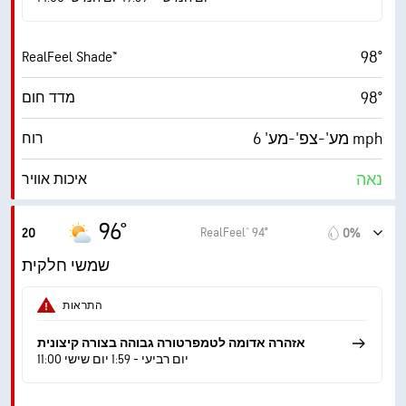
‎30000 ft
תקרת עננים
98°
RealFeel Shade™
98°
מדד חום
מע'-צפ'-מע' 6 mph
רוח
נאה
איכות אוויר
1.0 (נמוך)
מדד UV מרבי
96°
RealFeel® 94°
20
0%
14 mph
משב רוח
שמשי חלקית
22%
לחות
התראות
55° F
נקודת טל
אזהרה אדומה לטמפרטורה גבוהה בצורה קיצונית
11:00 יום רביעי - 1:59 יום שישי
6 (בינוני)
AccuLumen Brightness Index™