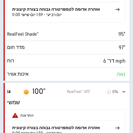
60° F
נקודת טל
אזהרה אדומה לטמפרטורה גבוהה בצורה קיצונית
11:00 יום רביעי - 1:59 יום שישי
10 (בהיר מ.)
AccuLumen Brightness Index™
95°
RealFeel Shade™
3%
כיסוי עננים
97°
מדד חום
10 מייל
ראות
דר' 6 mph
רוח
‎30000 ft
תקרת עננים
נאה
איכות אוויר
7.8 (גבוה מאוד)
מדד UV מרבי
100°
RealFeel® 105°
14
0%
14 mph
משב רוח
שמשי
28%
לחות
התראות
59° F
נקודת טל
אזהרה אדומה לטמפרטורה גבוהה בצורה קיצונית