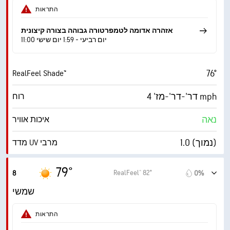
1%
כיסוי עננים
התראות
10 מייל
ראות
אזהרה אדומה לטמפרטורה גבוהה בצורה קיצונית
11:00 יום רביעי - 1:59 יום שישי
‎30000 ft
תקרת עננים
76°
RealFeel Shade™
דר'-דר'-מז' 4 mph
רוח
נאה
איכות אוויר
1.0 (נמוך)
מדד UV מרבי
8 mph
משב רוח
79°
RealFeel® 82°
8
0%
68%
לחות
שמשי
63° F
נקודת טל
התראות