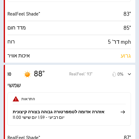
10 (בהיר מ.)
AccuLumen Brightness Index™
83°
RealFeel Shade™
3%
כיסוי עננים
85°
מדד חום
10 מייל
ראות
דר' 5 mph
רוח
‎30000 ft
תקרת עננים
גרוע
איכות אוויר
2.8 (בינוני)
מדד UV מרבי
88°
RealFeel® 93°
10
0%
12 mph
משב רוח
שמשי
47%
לחות
התראות
62° F
נקודת טל
אזהרה אדומה לטמפרטורה גבוהה בצורה קיצונית
11:00 יום רביעי - 1:59 יום שישי
10 (בהיר מ.)
AccuLumen Brightness Index™
87°
RealFeel Shade™