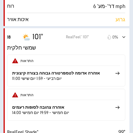
דר'-מע' 6 mph
רוח
גרוע
איכות אוויר
2.8 (בינוני)
מדד UV מרבי
101°
RealFeel® 101°
18
0%
13 mph
משב רוח
שמשי חלקית
21%
לחות
התראות
55° F
נקודת טל
אזהרה אדומה לטמפרטורה גבוהה בצורה קיצונית
11:00 יום רביעי - 1:59 יום שישי
8 (בהיר)
AccuLumen Brightness Index™
התראות
43%
כיסוי עננים
אזהרה צהובה לסופות רעמים
10 מייל
ראות
14:00 יום חמישי - 19:59 יום חמישי
‎30000 ft
תקרת עננים
99°
RealFeel Shade™