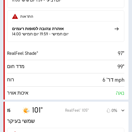
11:00 יום רביעי - 1:59 יום שישי
9 (בהיר מ.)
AccuLumen Brightness Index™
התראות
6%
כיסוי עננים
אזהרה צהובה לסופות רעמים
10 מייל
ראות
14:00 יום חמישי - 19:59 יום חמישי
‎30000 ft
תקרת עננים
97°
RealFeel Shade™
99°
מדד חום
דר' 6 mph
רוח
נאה
איכות אוויר
7.1 (גבוה)
מדד UV מרבי
101°
RealFeel® 105°
15
0%
15 mph
משב רוח
שמשי בעיקר