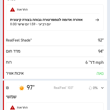
36%
לחות
התראות
61° F
נקודת טל
אזהרה אדומה לטמפרטורה גבוהה בצורה קיצונית
11:00 יום רביעי - 1:59 יום שישי
10 (בהיר מ.)
AccuLumen Brightness Index™
92°
RealFeel Shade™
0%
כיסוי עננים
94°
מדד חום
10 מייל
ראות
דר' 6 mph
רוח
‎30000 ft
תקרת עננים
נאה
איכות אוויר
7.1 (גבוה)
מדד UV מרבי
97°
RealFeel® 103°
13
0%
14 mph
משב רוח
שמשי
32%
לחות
התראות