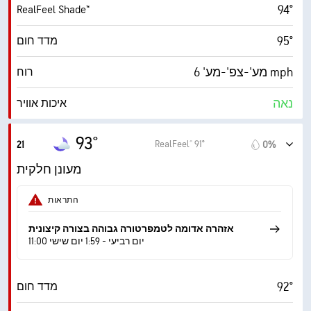
94°
RealFeel Shade™
42%
כיסוי עננים
95°
מדד חום
10 מייל
ראות
מע'-צפ'-מע' 6 mph
רוח
‎30000 ft
תקרת עננים
נאה
איכות אוויר
0.1 (נמוך)
מדד UV מרבי
93°
RealFeel® 91°
21
0%
15 mph
משב רוח
מעונן חלקית
26%
לחות
התראות
56° F
נקודת טל
אזהרה אדומה לטמפרטורה גבוהה בצורה קיצונית
11:00 יום רביעי - 1:59 יום שישי
1 (כהה)
AccuLumen Brightness Index™
92°
מדד חום
42%
כיסוי עננים