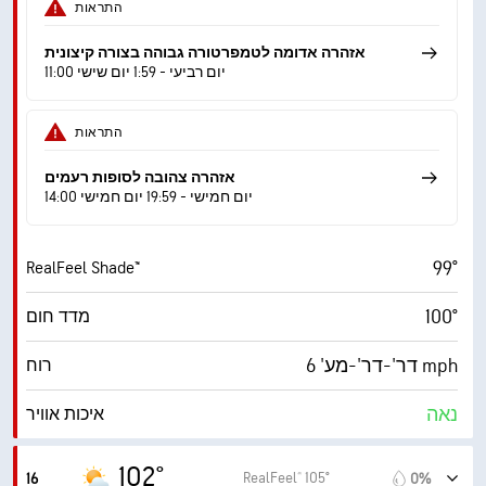
25%
לחות
התראות
58° F
נקודת טל
אזהרה אדומה לטמפרטורה גבוהה בצורה קיצונית
11:00 יום רביעי - 1:59 יום שישי
9 (בהיר מ.)
AccuLumen Brightness Index™
התראות
9%
כיסוי עננים
אזהרה צהובה לסופות רעמים
10 מייל
ראות
14:00 יום חמישי - 19:59 יום חמישי
‎30000 ft
תקרת עננים
99°
RealFeel Shade™
100°
מדד חום
דר'-דר'-מע' 6 mph
רוח
נאה
איכות אוויר
5.4 (בינוני)
מדד UV מרבי
102°
RealFeel® 105°
16
0%