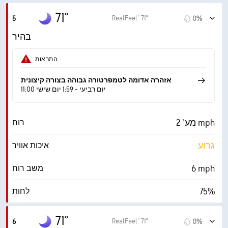
71°
RealFeel® 71°
5
0%
בהיר
התראות
אזהרה אדומה לטמפרטורה גבוהה בצורה קיצונית
11:00 יום רביעי - 1:59 יום שישי
מע' 2 mph
רוח
גרוע
איכות אוויר
6 mph
משב רוח
75%
לחות
63° F
נקודת טל
71°
RealFeel® 71°
6
0%