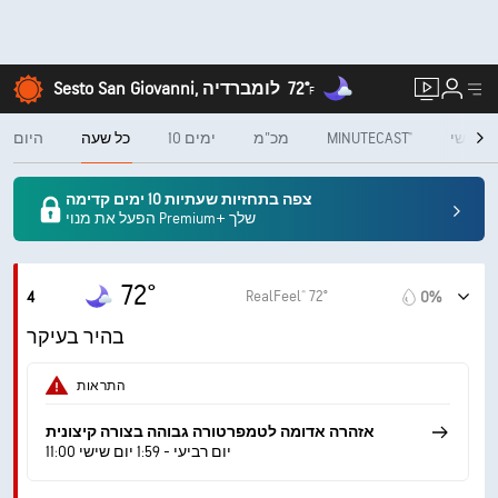
72°
Sesto San Giovanni, לומברדיה
F
חודשי
MINUTECAST®
מכ"מ
10 ימים
כל שעה
היום
צפה בתחזיות שעתיות 10 ימים קדימה
הפעל את מנוי Premium+ שלך
72°
RealFeel® 72°
4
0%
בהיר בעיקר
התראות
אזהרה אדומה לטמפרטורה גבוהה בצורה קיצונית
11:00 יום רביעי - 1:59 יום שישי