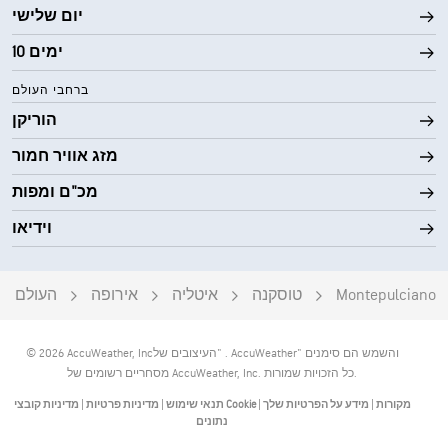
יום שלישי
0 (כהה)
AccuLumen Brightness Index™
10 ימים
2%
כיסוי עננים
ברחבי העולם
10 מייל
הוריקן
ראות
מזג אוויר חמור
‎30000 ft
תקרת עננים
מכ"ם ומפות
וידיאו
Montepulciano
טוסקנה
איטליה
אירופה
העולם
‎© 2026 AccuWeather, Inc‏. "העיצובים של AccuWeather" והשמש הם סימנים
מסחריים רשומים של AccuWeather, Inc. כל הזכויות שמורות.
מקורות
|
מידע על הפרטיות שלך
|
מדיניות קובצי Cookie
תנאי שימוש
|
מדיניות פרטיות
|
נתונים