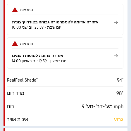
30%
לחות
התראות
61° F
נקודת טל
אזהרה אדומה לטמפרטורה גבוהה בצורה קיצונית
10:00 יום שבת - 23:59 יום שני
9 (בהיר מ.)
AccuLumen Brightness Index™
התראות
38%
כיסוי עננים
אזהרה צהובה לסופות רעמים
10 מייל
ראות
14:00 יום ראשון - 19:59 יום ראשון
‎30000 ft
תקרת עננים
94°
RealFeel Shade™
98°
מדד חום
מע'-דר'-מע' 9 mph
רוח
גרוע
איכות אוויר