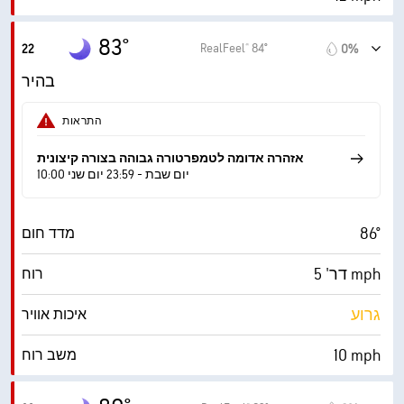
48%
לחות
83°
RealFeel® 84°
22
0%
65° F
נקודת טל
בהיר
0 (כהה)
AccuLumen Brightness Index™
התראות
6%
כיסוי עננים
אזהרה אדומה לטמפרטורה גבוהה בצורה קיצונית
10:00 יום שבת - 23:59 יום שני
10 מייל
ראות
86°
מדד חום
‎30000 ft
תקרת עננים
דר' 5 mph
רוח
גרוע
איכות אוויר
10 mph
משב רוח
56%
לחות