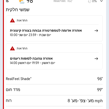
98°
RealFeel® 102°
15
0%
15 mph
משב רוח
שמשי חלקית
31%
לחות
התראות
61° F
נקודת טל
אזהרה אדומה לטמפרטורה גבוהה בצורה קיצונית
10:00 יום שבת - 23:59 יום שני
9 (בהיר מ.)
AccuLumen Brightness Index™
התראות
25%
כיסוי עננים
אזהרה צהובה לסופות רעמים
10 מייל
ראות
14:00 יום ראשון - 19:59 יום ראשון
‎30000 ft
תקרת עננים
96°
RealFeel Shade™
99°
מדד חום
מע'-צפ'-מע' 8 mph
רוח