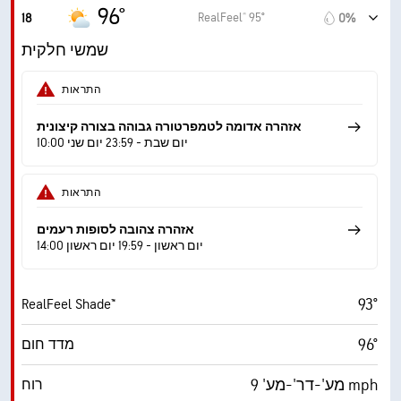
2.8 (בינוני)
מדד UV מרבי
96°
RealFeel® 95°
18
0%
16 mph
משב רוח
שמשי חלקית
30%
לחות
התראות
61° F
נקודת טל
אזהרה אדומה לטמפרטורה גבוהה בצורה קיצונית
10:00 יום שבת - 23:59 יום שני
8 (בהיר)
AccuLumen Brightness Index™
התראות
44%
כיסוי עננים
אזהרה צהובה לסופות רעמים
10 מייל
ראות
14:00 יום ראשון - 19:59 יום ראשון
‎30000 ft
תקרת עננים
93°
RealFeel Shade™
96°
מדד חום
מע'-דר'-מע' 9 mph
רוח