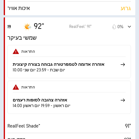
גרוע
איכות אוויר
1.8 (נמוך)
מדד UV מרבי
92°
RealFeel® 91°
19
0%
16 mph
משב רוח
שמשי בעיקר
32%
לחות
התראות
62° F
נקודת טל
אזהרה אדומה לטמפרטורה גבוהה בצורה קיצונית
10:00 יום שבת - 23:59 יום שני
9 (בהיר מ.)
AccuLumen Brightness Index™
התראות
32%
כיסוי עננים
אזהרה צהובה לסופות רעמים
10 מייל
ראות
14:00 יום ראשון - 19:59 יום ראשון
‎30000 ft
תקרת עננים
91°
RealFeel Shade™