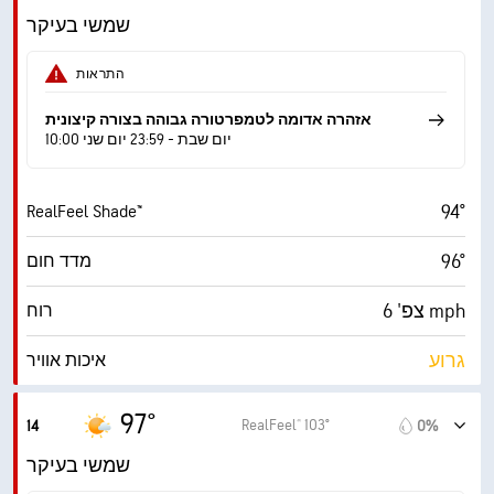
14 mph
משב רוח
שמשי בעיקר
39%
לחות
התראות
63° F
נקודת טל
אזהרה אדומה לטמפרטורה גבוהה בצורה קיצונית
10:00 יום שבת - 23:59 יום שני
9 (בהיר מ.)
AccuLumen Brightness Index™
94°
RealFeel Shade™
8%
כיסוי עננים
96°
מדד חום
10 מייל
ראות
צפ' 6 mph
רוח
‎30000 ft
תקרת עננים
גרוע
איכות אוויר
8.2 (גבוה מאוד)
מדד UV מרבי
97°
RealFeel® 103°
14
0%
14 mph
משב רוח
שמשי בעיקר