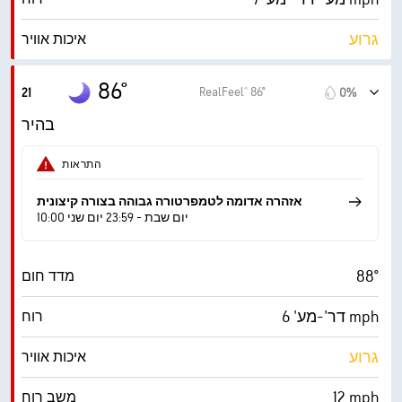
‎30000 ft
תקרת עננים
גרוע
איכות אוויר
0.0 (נמוך)
מדד UV מרבי
86°
RealFeel® 86°
21
0%
17 mph
משב רוח
בהיר
41%
לחות
התראות
63° F
נקודת טל
אזהרה אדומה לטמפרטורה גבוהה בצורה קיצונית
10:00 יום שבת - 23:59 יום שני
0 (כהה)
AccuLumen Brightness Index™
88°
מדד חום
8%
כיסוי עננים
דר'-מע' 6 mph
רוח
10 מייל
ראות
גרוע
איכות אוויר
‎30000 ft
תקרת עננים
12 mph
משב רוח