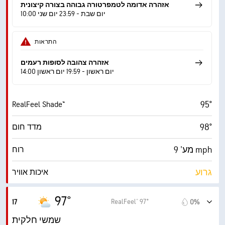
אזהרה אדומה לטמפרטורה גבוהה בצורה קיצונית
10:00 יום שבת - 23:59 יום שני
התראות
אזהרה צהובה לסופות רעמים
14:00 יום ראשון - 19:59 יום ראשון
95°
RealFeel Shade™
98°
מדד חום
מע' 9 mph
רוח
גרוע
איכות אוויר
4.2 (בינוני)
מדד UV מרבי
97°
RealFeel® 97°
17
0%
16 mph
משב רוח
שמשי חלקית