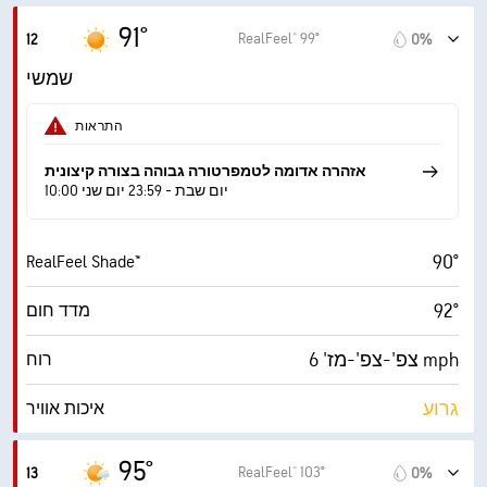
10 מייל
ראות
91°
RealFeel® 99°
12
0%
‎33500 ft
תקרת עננים
שמשי
התראות
אזהרה אדומה לטמפרטורה גבוהה בצורה קיצונית
10:00 יום שבת - 23:59 יום שני
90°
RealFeel Shade™
92°
מדד חום
צפ'-צפ'-מז' 6 mph
רוח
גרוע
איכות אוויר
7.5 (גבוה מאוד)
מדד UV מרבי
95°
RealFeel® 103°
13
0%