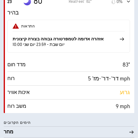
80°
RealFeel® 82°
23
0%
66° F
נקודת טל
בהיר
0 (כהה)
AccuLumen Brightness Index™
התראות
4%
כיסוי עננים
אזהרה אדומה לטמפרטורה גבוהה בצורה קיצונית
10:00 יום שבת - 23:59 יום שני
10 מייל
ראות
83°
מדד חום
‎30000 ft
תקרת עננים
דר'-דר'-מז' 5 mph
רוח
גרוע
איכות אוויר
9 mph
משב רוח
63%
לחות
הימים הקרובים
מחר
67° F
נקודת טל