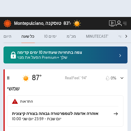
83°
Montepulciano, טוסקנה
F
חודשי
MINUTECAST®
מכ"מ
10 ימים
כל שעה
היום
צפה בתחזיות שעתיות 10 ימים קדימה
הפעל את מנוי Premium+ שלך
87°
RealFeel® 94°
11
0%
שמשי
התראות
אזהרה אדומה לטמפרטורה גבוהה בצורה קיצונית
10:00 יום שבת - 23:59 יום שני