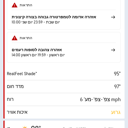
33%
לחות
התראות
62° F
נקודת טל
אזהרה אדומה לטמפרטורה גבוהה בצורה קיצונית
10:00 יום שבת - 23:59 יום שני
9 (בהיר מ.)
AccuLumen Brightness Index™
התראות
16%
כיסוי עננים
אזהרה צהובה לסופות רעמים
10 מייל
ראות
14:00 יום ראשון - 19:59 יום ראשון
‎30000 ft
תקרת עננים
95°
RealFeel Shade™
97°
מדד חום
צפ'-צפ'-מע' 6 mph
רוח
גרוע
איכות אוויר
7.5 (גבוה מאוד)
מדד UV מרבי