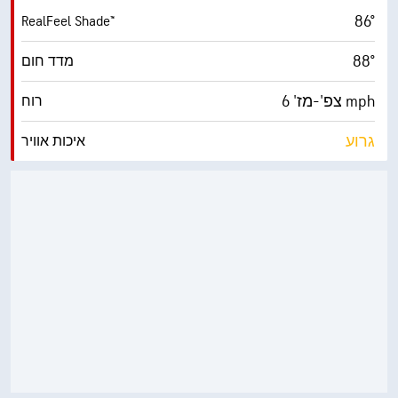
86°
RealFeel Shade™
88°
מדד חום
צפ'-מז' 6 mph
רוח
גרוע
איכות אוויר
5.7 (גבוה)
מדד UV מרבי
14 mph
משב רוח
46%
לחות
64° F
נקודת טל
10 (בהיר מ.)
AccuLumen Brightness Index™
0%
כיסוי עננים