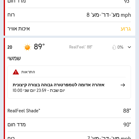
93°
מדד חום
מע'-דר'-מע' 8 mph
רוח
גרוע
איכות אוויר
0.9 (נמוך)
מדד UV מרבי
89°
RealFeel® 88°
20
0%
16 mph
משב רוח
שמשי
36%
לחות
התראות
62° F
נקודת טל
אזהרה אדומה לטמפרטורה גבוהה בצורה קיצונית
10:00 יום שבת - 23:59 יום שני
6 (בינוני)
AccuLumen Brightness Index™
88°
RealFeel Shade™
20%
כיסוי עננים
90°
מדד חום
10 מייל
ראות
מע'-דר'-מע' 7 mph
רוח