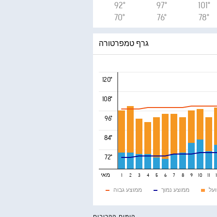
92°
97°
101°
70°
76°
78°
גרף טמפרטורה
120°
108°
96°
84°
72°
מאי
1
2
3
4
5
6
7
8
9
10
11
ועל
ממוצע נמוך
ממוצע גבוה
הימים הקרובים