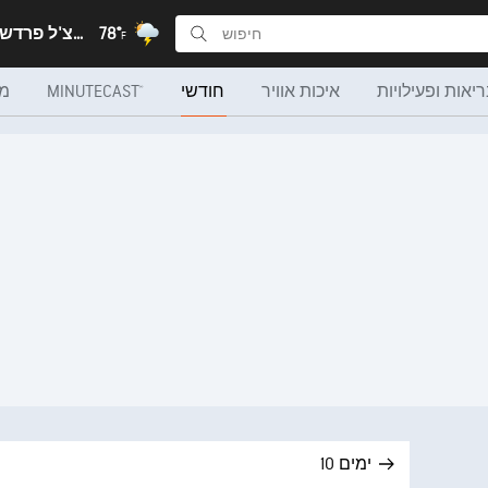
78°
Lanj Khas, הימצ'ל פרדש
F
יאות ופעילויות
איכות אוויר
חודשי
MINUTECAST®
מ
10 ימים