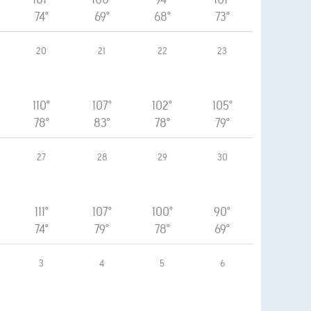
74°
69°
68°
73°
20
21
22
23
110°
107°
102°
105°
78°
83°
78°
79°
27
28
29
30
111°
107°
100°
90°
74°
79°
78°
69°
3
4
5
6