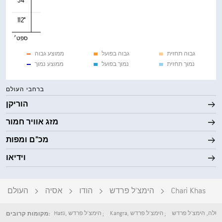
34°
112°
ספט׳
גבוה תחזית
גבוה בפועל
ממוצע גבוה
נמוך תחזית
נמוך בפועל
ממוצע נמוך
ברחבי העולם
הוריקן
מזג אוויר חמור
מכ"ם ומפות
וידיאו
Chari Khas
הימצ'ל פרדש
הודו
אסיה
העולם
סלה
,
הימצ'ל פרדש
הימצ'ל פרדש
,
Kangra
הימצ'ל פרדש
,
Hatli
מקומות קרובים: