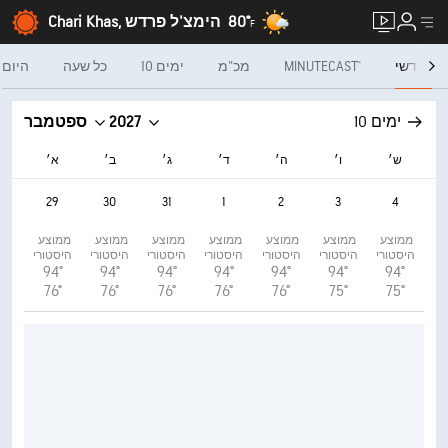
80°
Chari Khas, הימצ'ל פרדש
F
חודשי
MINUTECAST®
מכ"מ
10 ימים
כל שעה
היום
10 ימים
2027
ספטמבר
ש׳
ו׳
ה׳
ד׳
ג׳
ב׳
א׳
29
30
31
1
2
3
4
ממוצע 
ממוצע 
ממוצע 
ממוצע 
ממוצע 
ממוצע 
ממוצע 
היסטורי
היסטורי
היסטורי
היסטורי
היסטורי
היסטורי
היסטורי
94°
94°
94°
94°
94°
94°
94°
76°
76°
76°
76°
76°
75°
75°