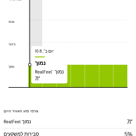
גבוה
גבוה
בינוני
בינוני
יום ב׳, 10.8
נמוך
נמוך
נמוך
RealFeel® נמוך
71°
גורמי מזג האוויר היום
71°
RealFeel נמוך
5%
סבירות למשקעים