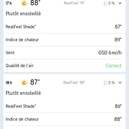
88°
RealFeel® 91°
17 h
0 %
30000 pi
Plafond nuageux
12 mi/h
Rafales
Plutôt ensoleillé
42 %
Humidité
87°
RealFeel Shade™
64° F
Point de rosée
89°
Indice de chaleur
9 (Très forte)
AccuLumen Brightness Index™
OSO 6 mi/h
Vent
11 %
Couverture nuageuse
Correct
Qualité de l'air
10 mi
Visibilité
2.9 (Modéré)
Indice UV maximal
87°
RealFeel® 88°
18 h
0 %
30000 pi
Plafond nuageux
12 mi/h
Rafales
Plutôt ensoleillé
43 %
Humidité
86°
RealFeel Shade™
64° F
Point de rosée
88°
Indice de chaleur