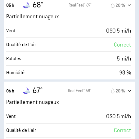
68° F
Point de rosée
68°
RealFeel® 69°
05 h
20 %
0 (Sombre)
AccuLumen Brightness Index™
Partiellement nuageux
45 %
Couverture nuageuse
OSO 5 mi/h
Vent
10 mi
Visibilité
Correct
Qualité de l'air
30000 pi
Plafond nuageux
5 mi/h
Rafales
98 %
Humidité
67° F
Point de rosée
67°
RealFeel® 68°
06 h
20 %
0 (Sombre)
AccuLumen Brightness Index™
Partiellement nuageux
45 %
Couverture nuageuse
OSO 5 mi/h
Vent
10 mi
Visibilité
Correct
Qualité de l'air