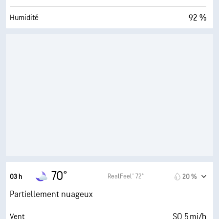
92 %
Humidité
68° F
Point de rosée
0 (Sombre)
AccuLumen Brightness Index™
98 %
Couverture nuageuse
10 mi
Visibilité
20000 pi
Plafond nuageux
70°
RealFeel® 72°
03 h
20 %
Partiellement nuageux
SO 5 mi/h
Vent