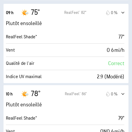
30000 pi
Plafond nuageux
75°
RealFeel® 82°
09 h
0 %
Plutôt ensoleillé
77°
RealFeel Shade™
O 6 mi/h
Vent
Correct
Qualité de l'air
2.9 (Modéré)
Indice UV maximal
6 mi/h
Rafales
78°
RealFeel® 86°
10 h
0 %
79 %
Humidité
Plutôt ensoleillé
68° F
Point de rosée
79°
RealFeel Shade™
9 (Très forte)
AccuLumen Brightness Index™
ONO 6 mi/h
Vent