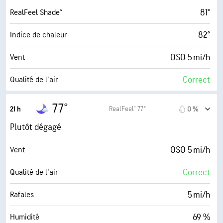
52 %
Humidité
81°
RealFeel Shade™
65° F
Point de rosée
82°
Indice de chaleur
5 (Moyenne)
AccuLumen Brightness Index™
OSO 5 mi/h
Vent
11 %
Couverture nuageuse
Correct
Qualité de l'air
10 mi
Visibilité
0.0 (Minimum)
Indice UV maximal
77°
RealFeel® 77°
21 h
0 %
30000 pi
Plafond nuageux
6 mi/h
Rafales
Plutôt dégagé
61 %
Humidité
OSO 5 mi/h
Vent
66° F
Point de rosée
Correct
Qualité de l'air
0 (Sombre)
AccuLumen Brightness Index™
5 mi/h
Rafales
26 %
Couverture nuageuse
69 %
Humidité