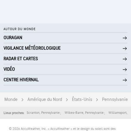
AUTOUR DU MONDE
OURAGAN
VIGILANCE MÉTÉOROLOGIQUE
RADAR ET CARTES
VIDÉO
CENTRE HIVERNAL
Monde
Amérique du Nord
États-Unis
Pennsylvanie
Scranton
,
Pennsylvanie
Wilkes-Barre
,
Pennsylvanie
Williamsport
,
P
Lieux proches:
© 2026 AccuWeather, Inc. « AccuWeather » et le design du soleil sont des