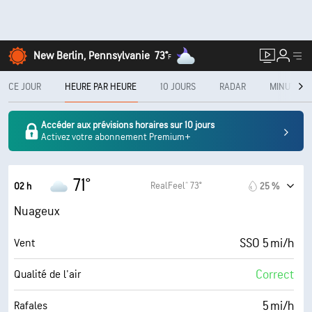
New Berlin, Pennsylvanie
73°
F
CE JOUR
HEURE PAR HEURE
10 JOURS
RADAR
MINUTECA
Accéder aux prévisions horaires sur 10 jours
Activez votre abonnement Premium+
71°
RealFeel® 73°
02 h
25 %
Nuageux
SSO 5 mi/h
Vent
Correct
Qualité de l'air
5 mi/h
Rafales