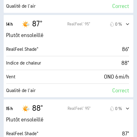
25 %
Couverture nuageuse
Correct
Qualité de l'air
10 mi
Visibilité
8.7 (Très élevé)
Indice UV maximal
87°
RealFeel® 95°
14 h
0 %
30000 pi
Plafond nuageux
10 mi/h
Rafales
Plutôt ensoleillé
51 %
Humidité
86°
RealFeel Shade™
66° F
Point de rosée
88°
Indice de chaleur
9 (Très forte)
AccuLumen Brightness Index™
ONO 6 mi/h
Vent
25 %
Couverture nuageuse
Correct
Qualité de l'air
10 mi
Visibilité
7.9 (Très élevé)
Indice UV maximal
88°
RealFeel® 95°
15 h
0 %
30000 pi
Plafond nuageux
12 mi/h
Rafales
Plutôt ensoleillé
47 %
Humidité
87°
RealFeel Shade™