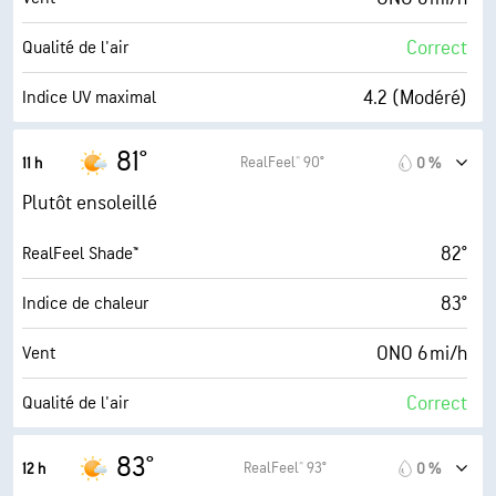
25 %
Couverture nuageuse
Correct
Qualité de l'air
10 mi
Visibilité
4.2 (Modéré)
Indice UV maximal
30000 pi
Plafond nuageux
7 mi/h
Rafales
81°
RealFeel® 90°
11 h
0 %
71 %
Humidité
Plutôt ensoleillé
68° F
Point de rosée
82°
RealFeel Shade™
9 (Très forte)
AccuLumen Brightness Index™
83°
Indice de chaleur
25 %
Couverture nuageuse
ONO 6 mi/h
Vent
10 mi
Visibilité
Correct
Qualité de l'air
30000 pi
Plafond nuageux
6.0 (Élevé)
Indice UV maximal
83°
RealFeel® 93°
12 h
0 %