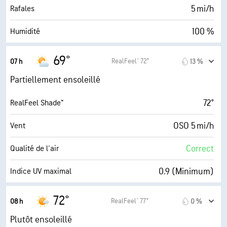
30000 pi
Plafond nuageux
5 mi/h
Rafales
100 %
Humidité
67° F
Point de rosée
69°
RealFeel® 72°
07 h
13 %
0 (Sombre)
AccuLumen Brightness Index™
Partiellement ensoleillé
45 %
Couverture nuageuse
72°
RealFeel Shade™
10 mi
Visibilité
OSO 5 mi/h
Vent
30000 pi
Plafond nuageux
Correct
Qualité de l'air
0.9 (Minimum)
Indice UV maximal
5 mi/h
Rafales
72°
RealFeel® 77°
08 h
0 %
97 %
Humidité
Plutôt ensoleillé