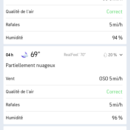
Correct
Qualité de l'air
5 mi/h
Rafales
94 %
Humidité
68° F
Point de rosée
69°
RealFeel® 70°
04 h
20 %
0 (Sombre)
AccuLumen Brightness Index™
Partiellement nuageux
45 %
Couverture nuageuse
OSO 5 mi/h
Vent
10 mi
Visibilité
Correct
Qualité de l'air
30000 pi
Plafond nuageux
5 mi/h
Rafales
96 %
Humidité