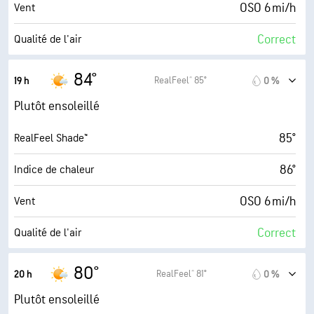
9 (Très forte)
AccuLumen Brightness Index™
OSO 6 mi/h
Vent
11 %
Couverture nuageuse
Correct
Qualité de l'air
10 mi
Visibilité
1.8 (Minimum)
Indice UV maximal
84°
RealFeel® 85°
19 h
0 %
30000 pi
Plafond nuageux
9 mi/h
Rafales
Plutôt ensoleillé
46 %
Humidité
85°
RealFeel Shade™
64° F
Point de rosée
86°
Indice de chaleur
9 (Très forte)
AccuLumen Brightness Index™
OSO 6 mi/h
Vent
11 %
Couverture nuageuse
Correct
Qualité de l'air
10 mi
Visibilité
0.9 (Minimum)
Indice UV maximal
80°
RealFeel® 81°
20 h
0 %
30000 pi
Plafond nuageux
6 mi/h
Rafales
Plutôt ensoleillé