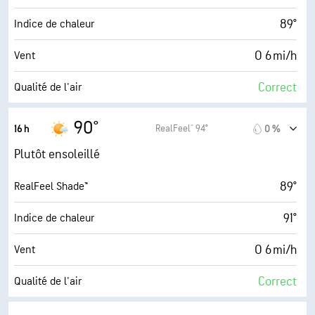
65° F
Point de rosée
89°
Indice de chaleur
9 (Très forte)
AccuLumen Brightness Index™
O 6 mi/h
Vent
15 %
Couverture nuageuse
Correct
Qualité de l'air
10 mi
Visibilité
6.0 (Élevé)
Indice UV maximal
90°
RealFeel® 94°
16 h
0 %
30000 pi
Plafond nuageux
12 mi/h
Rafales
Plutôt ensoleillé
45 %
Humidité
89°
RealFeel Shade™
64° F
Point de rosée
91°
Indice de chaleur
9 (Très forte)
AccuLumen Brightness Index™
O 6 mi/h
Vent
11 %
Couverture nuageuse
Correct
Qualité de l'air
10 mi
Visibilité
4.2 (Modéré)
Indice UV maximal