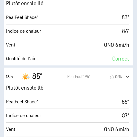
10 mi/h
Rafales
Plutôt ensoleillé
63 %
Humidité
83°
RealFeel Shade™
67° F
Point de rosée
86°
Indice de chaleur
9 (Très forte)
AccuLumen Brightness Index™
ONO 6 mi/h
Vent
25 %
Couverture nuageuse
Correct
Qualité de l'air
10 mi
Visibilité
7.9 (Très élevé)
Indice UV maximal
85°
RealFeel® 95°
13 h
0 %
30000 pi
Plafond nuageux
10 mi/h
Rafales
Plutôt ensoleillé
57 %
Humidité
85°
RealFeel Shade™
66° F
Point de rosée
87°
Indice de chaleur
9 (Très forte)
AccuLumen Brightness Index™
ONO 6 mi/h
Vent