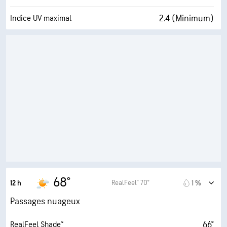
2.4 (Minimum)
Indice UV maximal
6 mi/h
Rafales
71 %
Humidité
55° F
Point de rosée
6 (Moyenne)
AccuLumen Brightness Index™
64 %
Couverture nuageuse
10 mi
Visibilité
14700 pi
Plafond nuageux
68°
RealFeel® 70°
12 h
1 %
Passages nuageux
66°
RealFeel Shade™