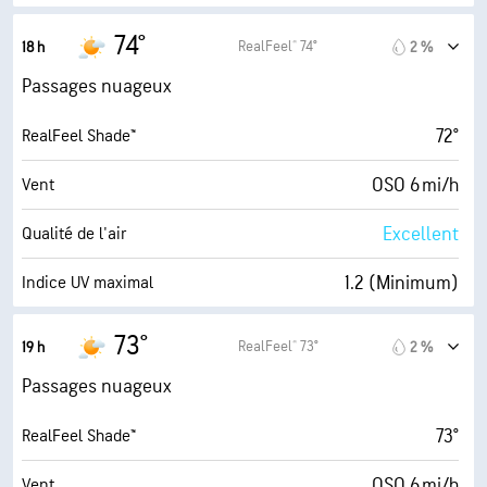
14600 pi
Plafond nuageux
7 mi/h
Rafales
74°
RealFeel® 74°
18 h
2 %
44 %
Humidité
Passages nuageux
52° F
Point de rosée
72°
RealFeel Shade™
6 (Moyenne)
AccuLumen Brightness Index™
OSO 6 mi/h
Vent
65 %
Couverture nuageuse
Excellent
Qualité de l'air
10 mi
Visibilité
1.2 (Minimum)
Indice UV maximal
14600 pi
Plafond nuageux
7 mi/h
Rafales
73°
RealFeel® 73°
19 h
2 %
45 %
Humidité
Passages nuageux
52° F
Point de rosée
73°
RealFeel Shade™
6 (Moyenne)
AccuLumen Brightness Index™
OSO 6 mi/h
Vent