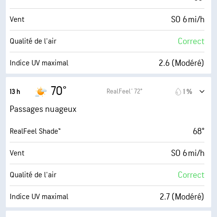
SO 6 mi/h
Vent
Correct
Qualité de l'air
2.6 (Modéré)
Indice UV maximal
7 mi/h
Rafales
70°
RealFeel® 72°
13 h
1 %
61 %
Humidité
Passages nuageux
54° F
Point de rosée
68°
RealFeel Shade™
6 (Moyenne)
AccuLumen Brightness Index™
SO 6 mi/h
Vent
65 %
Couverture nuageuse
Correct
Qualité de l'air
10 mi
Visibilité
2.7 (Modéré)
Indice UV maximal
14700 pi
Plafond nuageux