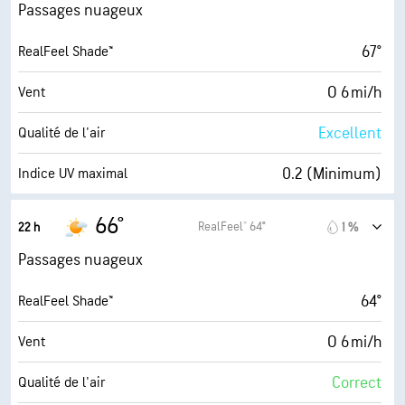
54 %
Humidité
Passages nuageux
54° F
Point de rosée
67°
RealFeel Shade™
5 (Moyenne)
AccuLumen Brightness Index™
O 6 mi/h
Vent
65 %
Couverture nuageuse
Excellent
Qualité de l'air
10 mi
Visibilité
0.2 (Minimum)
Indice UV maximal
24900 pi
Plafond nuageux
6 mi/h
Rafales
66°
RealFeel® 64°
22 h
1 %
59 %
Humidité
Passages nuageux
54° F
Point de rosée
64°
RealFeel Shade™
2 (Sombre)
AccuLumen Brightness Index™
O 6 mi/h
Vent
65 %
Couverture nuageuse
Correct
Qualité de l'air