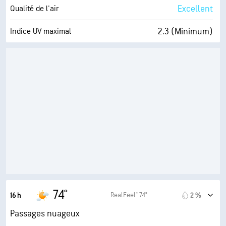
65 %
Couverture nuageuse
Excellent
Qualité de l'air
10 mi
Visibilité
2.3 (Minimum)
Indice UV maximal
14700 pi
Plafond nuageux
10 mi/h
Rafales
49 %
Humidité
53° F
Point de rosée
6 (Moyenne)
AccuLumen Brightness Index™
65 %
Couverture nuageuse
10 mi
Visibilité
14600 pi
Plafond nuageux
74°
RealFeel® 74°
16 h
2 %
Passages nuageux