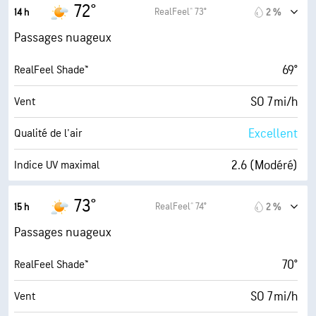
7 mi/h
Rafales
72°
RealFeel® 73°
14 h
2 %
56 %
Humidité
Passages nuageux
54° F
Point de rosée
69°
RealFeel Shade™
6 (Moyenne)
AccuLumen Brightness Index™
SO 7 mi/h
Vent
65 %
Couverture nuageuse
Excellent
Qualité de l'air
10 mi
Visibilité
2.6 (Modéré)
Indice UV maximal
14700 pi
Plafond nuageux
8 mi/h
Rafales
73°
RealFeel® 74°
15 h
2 %
52 %
Humidité
Passages nuageux
53° F
Point de rosée
70°
RealFeel Shade™
6 (Moyenne)
AccuLumen Brightness Index™
SO 7 mi/h
Vent