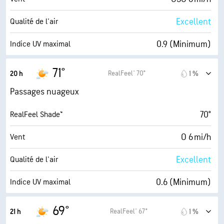
65 %
Couverture nuageuse
Excellent
Qualité de l'air
10 mi
Visibilité
0.9 (Minimum)
Indice UV maximal
14600 pi
Plafond nuageux
7 mi/h
Rafales
71°
RealFeel® 70°
20 h
1 %
47 %
Humidité
Passages nuageux
52° F
Point de rosée
70°
RealFeel Shade™
6 (Moyenne)
AccuLumen Brightness Index™
O 6 mi/h
Vent
65 %
Couverture nuageuse
Excellent
Qualité de l'air
10 mi
Visibilité
0.6 (Minimum)
Indice UV maximal
19700 pi
Plafond nuageux
7 mi/h
Rafales
69°
RealFeel® 67°
21 h
1 %