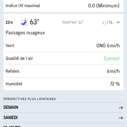
10 mi
Visibilité
0.0 (Minimum)
Indice UV maximal
30000 pi
Plafond nuageux
6 mi/h
Rafales
63°
RealFeel® 62°
23 h
1 %
65 %
Humidité
Passages nuageux
54° F
Point de rosée
ONO 6 mi/h
Vent
0 (Sombre)
AccuLumen Brightness Index™
Correct
Qualité de l'air
64 %
Couverture nuageuse
6 mi/h
Rafales
10 mi
Visibilité
72 %
Humidité
24900 pi
Plafond nuageux
54° F
Point de rosée
PERSPECTIVES PLUS LOINTAINES
DEMAIN
0 (Sombre)
AccuLumen Brightness Index™
SAMEDI
64 %
Couverture nuageuse