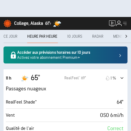
College, Alaska
61°
F
CE JOUR
HEURE PAR HEURE
10 JOURS
RADAR
MENSUEL
Accéder aux prévisions horaires sur 10 jours
Activez votre abonnement Premium+
65°
RealFeel® 69°
11 h
1 %
Passages nuageux
64°
RealFeel Shade™
OSO 6 mi/h
Vent
Correct
Qualité de l'air