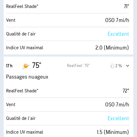
71°
RealFeel Shade™
OSO 7 mi/h
Vent
Excellent
Qualité de l'air
2.0 (Minimum)
Indice UV maximal
9 mi/h
Rafales
75°
RealFeel® 75°
17 h
2 %
46 %
Humidité
Passages nuageux
52° F
Point de rosée
72°
RealFeel Shade™
6 (Moyenne)
AccuLumen Brightness Index™
OSO 7 mi/h
Vent
65 %
Couverture nuageuse
Excellent
Qualité de l'air
10 mi
Visibilité
1.5 (Minimum)
Indice UV maximal