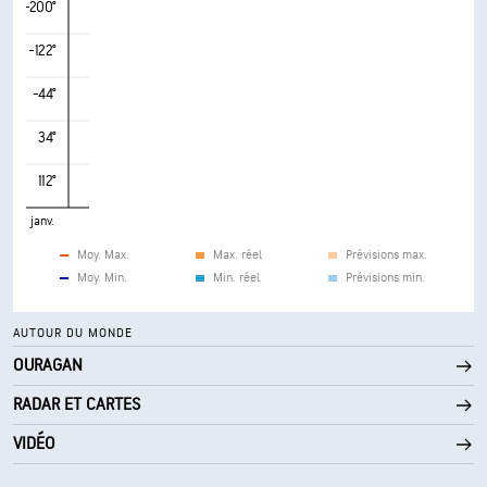
-200°
-122°
-44°
34°
112°
janv.
Moy. Max.
Max. réel
Prévisions max.
Moy. Min.
Min. réel
Prévisions min.
AUTOUR DU MONDE
OURAGAN
RADAR ET CARTES
VIDÉO