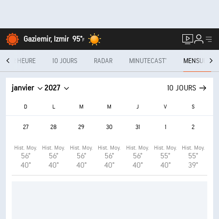
Gaziemir, Izmir
95°
F
E PAR HEURE
10 JOURS
RADAR
MINUTECAST®
MENSUEL
janvier
2027
10 JOURS
D
L
M
M
J
V
S
27
28
29
30
31
1
2
Hist. Moy.
Hist. Moy.
Hist. Moy.
Hist. Moy.
Hist. Moy.
Hist. Moy.
Hist. Moy.
56°
56°
56°
56°
56°
55°
55°
40°
40°
40°
40°
40°
40°
39°