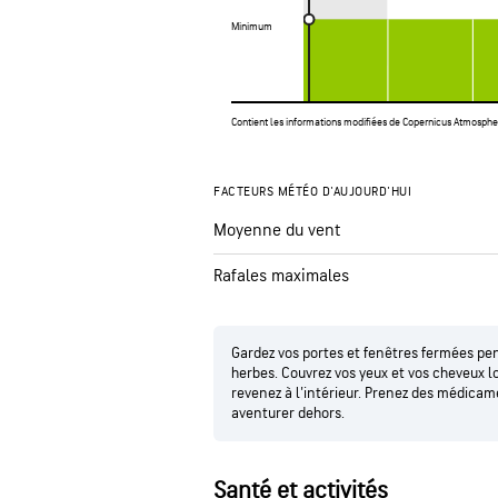
Minimum
Minimum
Contient les informations modifiées de Copernicus Atmosphe
FACTEURS MÉTÉO D'AUJOURD'HUI
Moyenne du vent
Rafales maximales
Gardez vos portes et fenêtres fermées pen
herbes. Couvrez vos yeux et vos cheveux l
revenez à l'intérieur. Prenez des médica
aventurer dehors.
Santé et activités