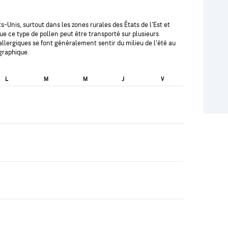
-Unis, surtout dans les zones rurales des États de l'Est et
ue ce type de pollen peut être transporté sur plusieurs
lergiques se font généralement sentir du milieu de l'été au
graphique.
L
M
M
J
V